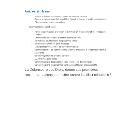
p
p
Articles similaires
u
y
e
z
s
u
La Défenseure des Droits donne ses premières
recommandations pour lutter contre les discriminations !
r
C
t
r