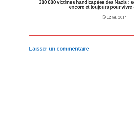
a
300 000 victimes handicapées des Nazis : 
encore et toujours pour vivre
p
12 mai 2017
t
e
r
Laisser un commentaire
l
e
s
i
t
e
W