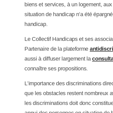
biens et services, à un logement, a
c
situation de handicap n’a été épargn
o
handicap.
m
p
Le Collectif Handicaps et ses associa
r
Partenaire de la plateforme
antidiscr
e
aussi à diffuser largement la
consulta
n
connaître ses propositions.
d
L’importance des discriminations dire
u
que les obstacles restent nombreux ava
n
les discriminations doit donc constitu
s
appui des personnes en situation de ha