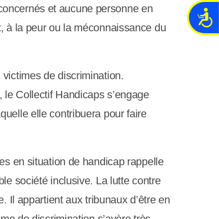
 concernés et aucune personne en
A
t, à la peur ou la méconnaissance du
c
c
e
s
s
victimes de discrimination.
i
, le Collectif Handicaps s’engage
b
i
uelle elle contribuera pour faire
l
i
t
é
nes en situation de handicap rappelle
e société inclusive. La lutte contre
. Il appartient aux tribunaux d’être en
ime de discrimination s’avère très