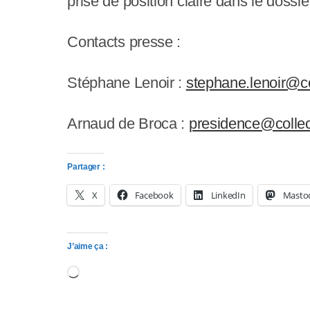
prise de position claire dans le dossie
s
s
Contacts presse :
i
Stéphane Lenoir :
stephane.lenoir@co
b
i
Arnaud de Broca :
presidence@collect
l
Partager :
i
X
Facebook
LinkedIn
Masto
t
é
J’aime ça :
.
Chargement…
A