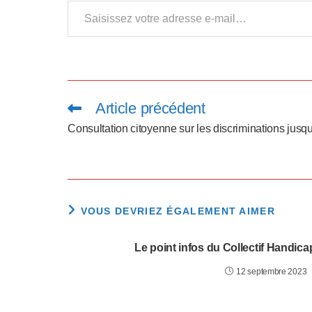
Saisissez votre adresse e-mail…
l
-
F
1
Article précédent
Read
more
1
articles
Consultation citoyenne sur les discriminations jusq
p
o
u
VOUS DEVRIEZ ÉGALEMENT AIMER
r
Le point infos du Collectif Handicap
a
12 septembre 2023
d