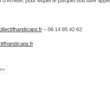
r d’Amélie, pour lequel le parquet doit faire appel
llectifhandicaps.fr
– 06 14 85 42 62
ifhandicaps.fr
don