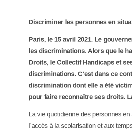
e
r
Discriminer les personnes en situa
:
C
Paris, le 15 avril 2021. Le gouvern
e
les discriminations. Alors que le 
s
Droits, le Collectif Handicaps et se
i
discriminations. C’est dans ce cont
t
discrimination dont elle a été vict
e
pour faire reconnaître ses droits. 
W
La vie quotidienne des personnes en s
e
l’accès à la scolarisation et aux temp
b