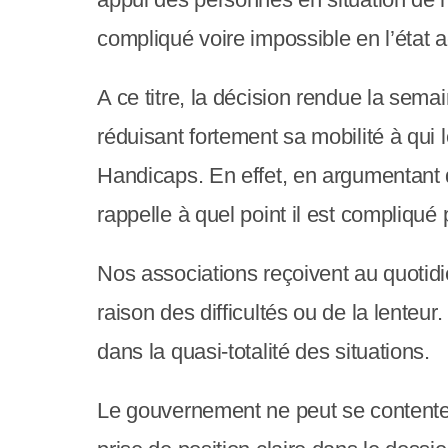
y
compliqué voire impossible en l’état ac
s
t
A ce titre, la décision rendue la sema
è
réduisant fortement sa mobilité à qui 
m
Handicaps. En effet, en argumentant
e
rappelle à quel point il est compliqué 
d
Nos associations reçoivent au quotid
'
raison des difficultés ou de la lenteur
a
dans la quasi-totalité des situations.
c
c
Le gouvernement ne peut se contenter d
e