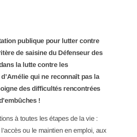
c
r
a
n
ation publique pour lutter contre
ritère de saisine du Défenseur des
dans la lutte contre les
e d’Amélie qui ne reconnaît pas la
moigne des difficultés rencontrées
e d’embûches !
ons à toutes les étapes de la vie :
 l’accès ou le maintien en emploi, aux