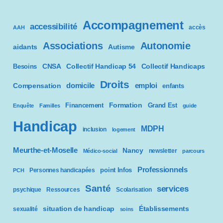
Accompagnement
accessibilité
accès
AAH
Associations
Autonomie
aidants
Autisme
CNSA
Besoins
Collectif Handicap 54
Collectif Handicaps
Droits
domicile
emploi
Compensation
enfants
Formation
Financement
Grand Est
Enquête
Familles
guide
Handicap
MDPH
inclusion
logement
Meurthe-et-Moselle
Nancy
newsletter
Médico-social
parcours
Professionnels
point Infos
Personnes handicapées
PCH
Santé
services
psychique
Ressources
Scolarisation
situation de handicap
Établissements
sexualité
soins