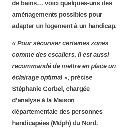
de bains… voici quelques-uns des
c
aménagements possibles pour
o
adapter un logement à un handicap.
m
p
« Pour sécuriser certaines zones
r
comme des escaliers, il est aussi
e
recommandé de mettre en place un
n
éclairage optimal »
, précise
d
Stéphanie Corbel, chargée
u
d’analyse à la Maison
n
départementale des personnes
s
handicapées (Mdph) du Nord.