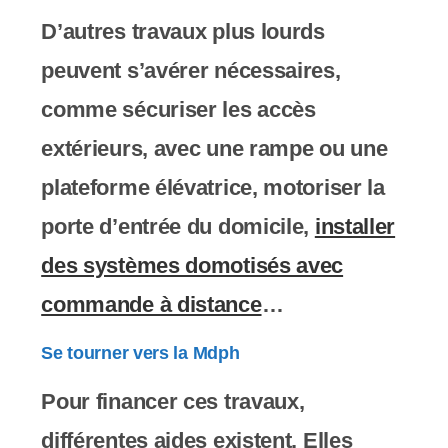
y
D’autres travaux plus lourds
s
peuvent s’avérer nécessaires,
t
comme sécuriser les accès
è
extérieurs, avec une rampe ou une
m
plateforme élévatrice, motoriser la
e
porte d’entrée du domicile,
installer
d
des systèmes domotisés avec
'
commande à distance
…
a
c
Se tourner vers la Mdph
c
Pour financer ces travaux,
e
différentes aides existent. Elles