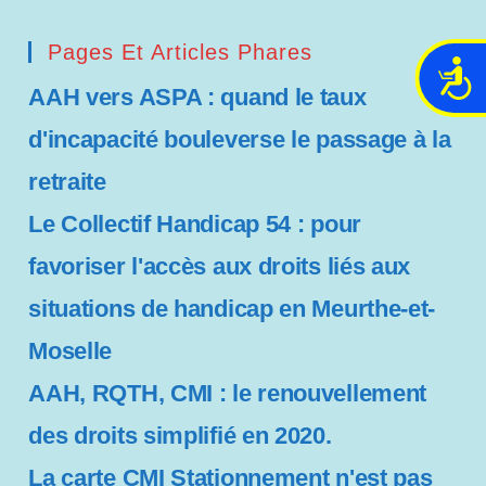
Pages Et Articles Phares
A
AAH vers ASPA : quand le taux
c
c
d'incapacité bouleverse le passage à la
e
s
retraite
s
Le Collectif Handicap 54 : pour
i
b
favoriser l'accès aux droits liés aux
i
situations de handicap en Meurthe-et-
l
i
Moselle
t
é
AAH, RQTH, CMI : le renouvellement
des droits simplifié en 2020.
La carte CMI Stationnement n'est pas