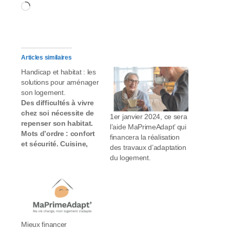
Chargement…
Articles similaires
Handicap et habitat : les
solutions pour aménager
son logement.
Des difficultés à vivre
chez soi nécessite de
1er janvier 2024, ce sera
repenser son habitat.
l’aide MaPrimeAdapt’ qui
Mots d’ordre : confort
financera la réalisation
et sécurité. Cuisine,
des travaux d’adaptation
chambre… passez
du logement.
toute votre habitation
au peigne fin et faites
aménager chaque
pièce en fonction de
vos besoins. Situation
de handicap, accident
Mieux financer
ou vieillissement…