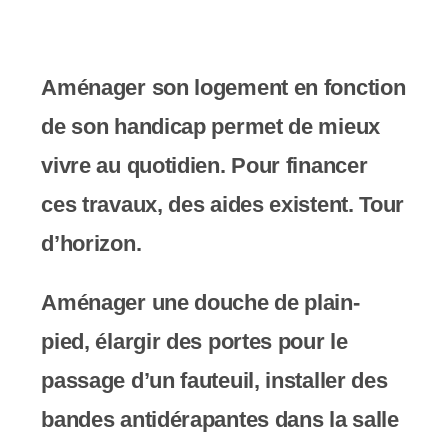
e
r
:
Aménager son logement en fonction
C
de son handicap permet de mieux
e
vivre au quotidien. Pour financer
s
ces travaux, des aides existent. Tour
i
d’horizon.
t
Aménager une douche de plain-
e
pied, élargir des portes pour le
W
passage d’un fauteuil, installer des
e
bandes antidérapantes dans la salle
b