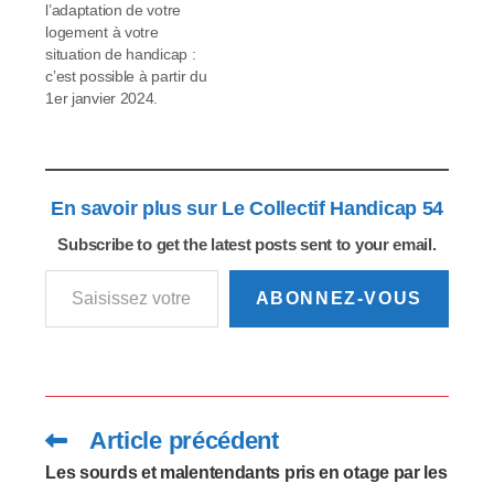
l’adaptation de votre
peuvent tous nous
logement à votre
concerner un jour.
situation de handicap :
Lorsque cela…
c’est possible à partir du
1er janvier 2024.
En savoir plus sur Le Collectif Handicap 54
Subscribe to get the latest posts sent to your email.
Saisissez votre adresse e-mail…
ABONNEZ-VOUS
Article précédent
Read
more
articles
Les sourds et malentendants pris en otage par les