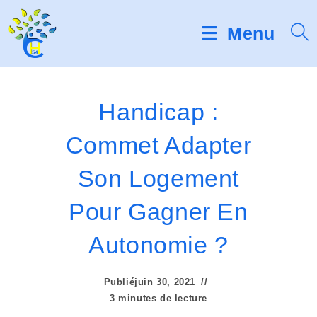
Skip
d
V
e
to
Menu
s
e
content
l
u
e
c
i
t
Handicap :
e
l
u
Commet Adapter
r
l
s
Son Logement
d
e
'
é
z
Pour Gagner En
c
r
n
Autonomie ?
a
o
n
Publié
juin 30, 2021
t
3 minutes de lecture