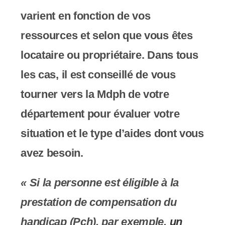
s
varient en fonction de vos
s
ressources et selon que vous êtes
i
locataire ou propriétaire. Dans tous
b
les cas, il est conseillé de vous
i
tourner vers la Mdph de votre
l
département pour évaluer votre
i
situation et le type d’aides dont vous
t
avez besoin.
é
« Si la personne est éligible à la
.
prestation de compensation du
handicap (Pch), par exemple,
un