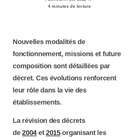
e
4 minutes de lecture
r
:
C
Nouvelles modalités de
e
fonctionnement, missions et future
s
composition sont détaillées par
i
décret. Ces évolutions renforcent
t
leur rôle dans la vie des
e
établissements.
W
La révision des décrets
e
de
2004
et
2015
organisant les
b