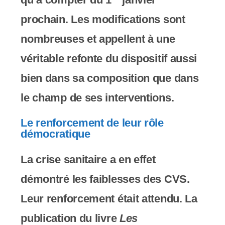
y
prochain. Les modifications sont
s
nombreuses et appellent à une
t
véritable refonte du dispositif aussi
è
bien dans sa composition que dans
m
le champ de ses interventions.
e
d
Le renforcement de leur rôle
démocratique
'
a
La crise sanitaire a en effet
c
démontré les faiblesses des CVS.
c
Leur renforcement était attendu. La
e
publication du livre
Les