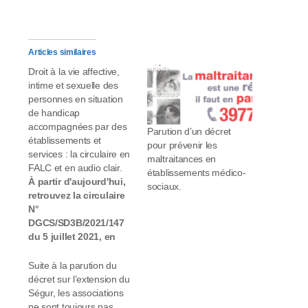
Articles similaires
Droit à la vie affective,
intime et sexuelle des
personnes en situation
de handicap
accompagnées par des
Parution d’un décret
établissements et
pour prévenir les
services : la circulaire en
maltraitances en
FALC et en audio clair.
établissements médico-
À partir d'aujourd'hui,
sociaux.
retrouvez la circulaire
N°
DGCS/SD3B/2021/147
du 5 juillet 2021, en
FALC et Audio Clair.
Sexualité et handicap
Suite à la parution du
La circulaire du
décret sur l’extension du
05/07/21 rappelle aux
Ségur, les associations
établissements et
ne sont toujours pas