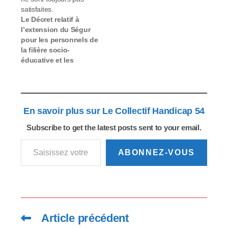
services sociaux et
satisfaites.
médico-sociaux :
le
Le Décret relatif à
droit à la vie affective,
l’extension du Ségur
intime et sexuelle des
pour les personnels de
personnes en situation
la filière socio-
de handicap
éducative et les
accompagnées par…
professionnels
soignants des
secteurs jusqu’alors
exclus est paru Très
En savoir plus sur Le Collectif Handicap 54
attendu, ce Décret fait
suite à la Conférence
Subscribe to get the latest posts sent to your email.
des métiers de
Saisissez votre adresse e-mail…
l’accompagnement du
social et du médico-
ABONNEZ-VOUS
social du 18 février
dernier. Tout en actant
une…
Article précédent
Read
more