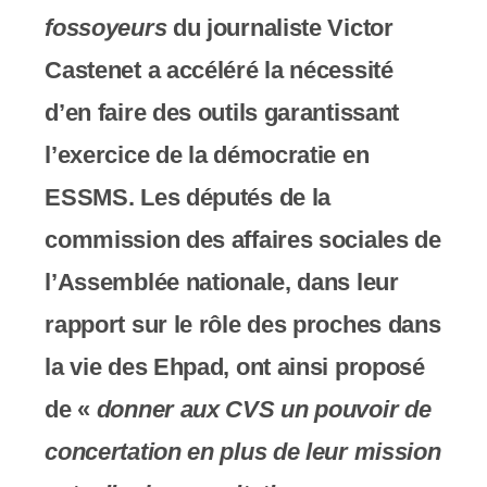
s
fossoyeurs
du journaliste Victor
s
Castenet a accéléré la nécessité
i
d’en faire des outils garantissant
b
l’exercice de la démocratie en
i
ESSMS. Les députés de la
l
commission des affaires sociales de
i
l’Assemblée nationale, dans leur
t
rapport sur le rôle des proches dans
é
la vie des Ehpad, ont ainsi proposé
.
de «
donner aux CVS un pouvoir de
concertation en plus de leur mission