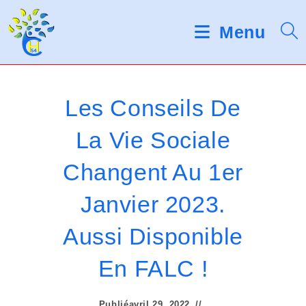
Skip
d
V
e
to
Menu
s
e
content
l
u
e
c
i
t
Les Conseils De
e
l
u
La Vie Sociale
r
l
s
Changent Au 1er
d
e
'
é
z
Janvier 2023.
c
r
n
Aussi Disponible
a
o
n
En FALC !
t
Publié
avril 29, 2022