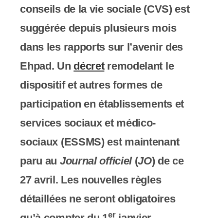
conseils de la vie sociale (CVS) est
c
suggérée depuis plusieurs mois
o
dans les rapports sur l’avenir des
m
Ehpad. Un
décret
remodelant le
p
dispositif et autres formes de
r
participation en établissements et
e
services sociaux et médico-
n
sociaux (ESSMS) est maintenant
d
paru au
Journal officiel
(
JO
) de ce
u
27 avril. Les nouvelles règles
n
détaillées ne seront obligatoires
s
er
qu’à compter du 1
janvier