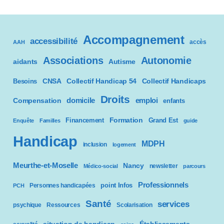
i
b
i
Accompagnement
accessibilité
accès
AAH
l
i
Associations
Autonomie
aidants
Autisme
t
é
CNSA
Besoins
Collectif Handicap 54
Collectif Handicaps
Droits
domicile
emploi
Compensation
enfants
Formation
Financement
Grand Est
Enquête
Familles
guide
Handicap
MDPH
inclusion
logement
Meurthe-et-Moselle
Nancy
newsletter
Médico-social
parcours
Professionnels
point Infos
Personnes handicapées
PCH
Santé
services
psychique
Ressources
Scolarisation