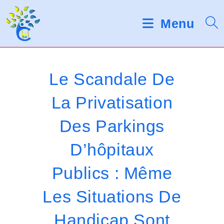
Skip
d
V
e
to
Menu
s
e
content
l
u
e
c
i
t
Le Scandale De
e
l
u
La Privatisation
r
l
s
Des Parkings
d
e
'
é
z
D’hôpitaux
c
r
n
Publics : Même
a
o
n
Les Situations De
t
Handicap Sont