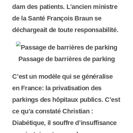
c
dam des patients. L’ancien ministre
o
de la Santé François Braun se
m
déchargeait de toute responsabilité.
p
r
Passage de barrières de parking
e
n
C’est un modèle qui se généralise
d
en France: la privatisation des
u
parkings des hôpitaux publics. C’est
n
ce qu’a constaté Christian :
s
Diabétique, il souffre d’insuffisance