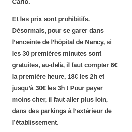
Carlo.
s
s
Et les prix sont prohibitifs.
i
Désormais, pour se garer dans
b
l’enceinte de l’hôpital de Nancy, si
i
les 30 premières minutes sont
l
gratuites, au-delà, il faut compter 6€
i
la première heure, 18€ les 2h et
t
jusqu’à 30€ les 3h ! Pour payer
é
moins cher, il faut aller plus loin,
.
dans des parkings à l’extérieur de
l’établissement.