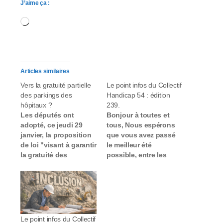
J’aime ça :
Chargement…
Articles similaires
Vers la gratuité partielle
Le point infos du Collectif
des parkings des
Handicap 54 : édition
hôpitaux ?
239.
Les députés ont
Bonjour à toutes et
adopté, ce jeudi 29
tous, Nous espérons
janvier, la proposition
que vous avez passé
de loi "visant à garantir
le meilleur été
la gratuité des
possible, entre les
parkings des hôpitaux
différentes contraintes
publics pour les
météorologiques, le
patients, les visiteurs
coût de la vie en
et les personnels sur
général, et les tristes
leur temps de travail".
événements qui ont pu
Le texte prévoit
survenir. Les vacances
Le point infos du Collectif