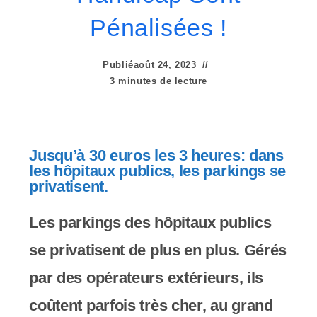
e
Pénalisées !
r
:
Publié
août 24, 2023
C
3 minutes de lecture
e
s
Jusqu’à 30 euros les 3 heures: dans
i
les hôpitaux publics, les parkings se
privatisent.
t
e
Les parkings des hôpitaux publics
W
se privatisent de plus en plus. Gérés
e
par des opérateurs extérieurs, ils
b
coûtent parfois très cher, au grand