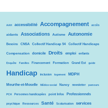
s
s
i
b
Accompagnement
accessibilité
accès
AAH
i
l
Associations
Autonomie
aidants
Autisme
i
CNSA
Besoins
Collectif Handicap 54
Collectif Handicaps
t
é
Droits
domicile
emploi
Compensation
enfants
Formation
Financement
Grand Est
Enquête
Familles
guide
Handicap
MDPH
inclusion
logement
Meurthe-et-Moselle
Nancy
newsletter
Médico-social
parcours
Professionnels
point Infos
Personnes handicapées
PCH
Santé
services
psychique
Ressources
Scolarisation