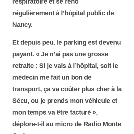
y
respiratoire et se rend
s
régulièrement à l’hôpital public de
t
Nancy.
è
Et depuis peu, le parking est devenu
m
payant. « Je n’ai pas une grosse
e
retraite : Si je vais à l’hôpital, soit le
d
médecin me fait un bon de
'
transport, ça va coûter plus cher à la
a
Sécu, ou je prends mon véhicule et
c
mon temps va être facturé »,
c
déplore-t-il au micro de Radio Monte
e