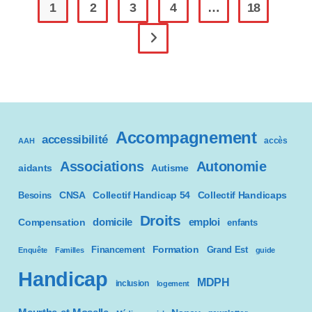
:
1
2
3
4
…
18
Également
Au
Service
Aller à la page suivante
Des
Femmes
En
Situation
De
Handicap.
Accompagnement
accessibilité
accès
AAH
Associations
Autonomie
aidants
Autisme
CNSA
Besoins
Collectif Handicap 54
Collectif Handicaps
Droits
domicile
emploi
Compensation
enfants
Formation
Financement
Grand Est
Enquête
Familles
guide
Handicap
MDPH
inclusion
logement