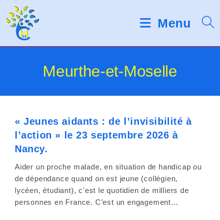
Skip
d
V
e
to
Menu
s
e
content
l
u
e
c
i
Meurthe-et-Moselle
t
e
l
u
r
l
s
d
« Jeunes aidants : de l’invisibilité à
e
'
l’action » le 23 septembre 2026 à
é
z
Nancy.
c
r
n
Aider un proche malade, en situation de handicap ou
a
de dépendance quand on est jeune (collégien,
o
n
lycéen, étudiant), c'est le quotidien de milliers de
t
personnes en France. C’est un engagement…