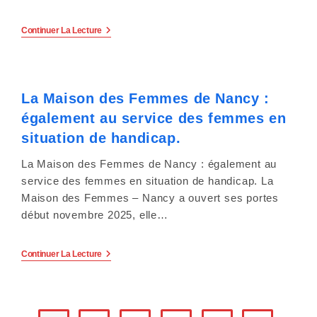
Et-
Moselle
.
Bilan
Continuer La Lecture
2025
:
Évolution
De
L’accès
La Maison des Femmes de Nancy :
Aux
Soins
également au service des femmes en
Des
Personnes
situation de handicap.
En
Situation
La Maison des Femmes de Nancy : également au
De
Handicap
service des femmes en situation de handicap. La
(Meurthe-
Maison des Femmes – Nancy a ouvert ses portes
Et-
Moselle/Grand
début novembre 2025, elle…
Est
Vs
France)
La
Continuer La Lecture
Maison
Des
Femmes
De
Nancy