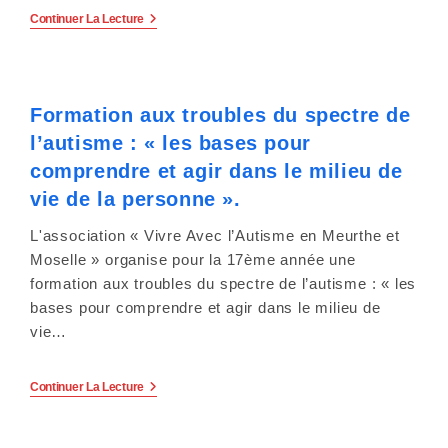
e
«
Continuer La Lecture
Jeunes
r
Aidants
:
:
De
L’invisibilité
Formation aux troubles du spectre de
C
À
L’action
l’autisme : « les bases pour
»
e
Le
comprendre et agir dans le milieu de
23
s
Septembre
vie de la personne ».
2026
À
i
L'association « Vivre Avec l’Autisme en Meurthe et
Nancy.
Moselle » organise pour la 17ème année une
t
formation aux troubles du spectre de l’autisme : « les
bases pour comprendre et agir dans le milieu de
e
vie…
W
e
Formation
Continuer La Lecture
Aux
Troubles
b
Du