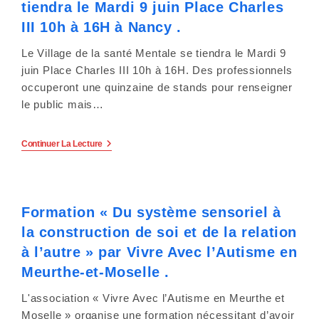
tiendra le Mardi 9 juin Place Charles
D’Accompagnement
En
III 10h à 16H à Nancy .
Attente
De
Le Village de la santé Mentale se tiendra le Mardi 9
Feu
Vert
juin Place Charles III 10h à 16H. Des professionnels
De
occuperont une quinzaine de stands pour renseigner
L’État.
le public mais…
Le
Continuer La Lecture
Village
De
La
Santé
Mentale
Formation « Du système sensoriel à
Se
Tiendra
la construction de soi et de la relation
Le
Mardi
à l’autre » par Vivre Avec l’Autisme en
9
Juin
Meurthe-et-Moselle .
Place
Charles
L'association « Vivre Avec l’Autisme en Meurthe et
III
10h
Moselle » organise une formation nécessitant d’avoir