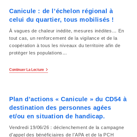
Spectre
c
De
Canicule : de l’échelon régional à
L’autisme :
« Les
o
celui du quartier, tous mobilisés !
Bases
Pour
m
Comprendre
À vagues de chaleur inédite, mesures inédites… En
Et
tout cas, un renforcement de la vigilance et de la
Agir
p
Dans
coopération à tous les niveaux du territoire afin de
Le
protéger les populations…
r
Milieu
De
e
Vie
De
Canicule
Continuer La Lecture
La
:
n
Personne ».
De
L’échelon
d
Régional
À
Plan d’actions « Canicule » du CD54 à
Celui
u
Du
destination des personnes agées
Quartier,
n
Tous
et/ou en situation de handicap.
Mobilisés
!
s
Vendredi 19/06/26 : déclenchement de la campagne
d’appel des bénéficiaires de l’APA et de la PCH