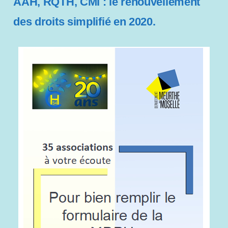
AAH, RQTH, CMI : le renouvellement
s
s
des droits simplifié en 2020.
i
b
i
l
i
t
é