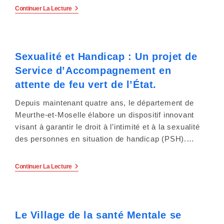
L’amendement
s
Continuer La Lecture
Creton
:
s
La
Solution
i
Temporaire
Sexualité et Handicap : Un projet de
Devient
Une
b
Service d’Accompagnement en
Impasse
Durable
attente de feu vert de l’État.
i
Pour
Les
Depuis maintenant quatre ans, le département de
Jeunes
l
Adultes
Meurthe-et-Moselle élabore un dispositif innovant
Handicapés.
i
visant à garantir le droit à l’intimité et à la sexualité
des personnes en situation de handicap (PSH).…
t
é
Sexualité
Continuer La Lecture
Et
Handicap
.
:
Un
Projet
Le Village de la santé Mentale se
De
Service