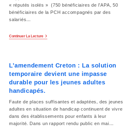
y
« réputés isolés » (750 bénéficiaires de l’APA, 50
s
bénéficiaires de la PCH accompagnés par des
salariés…
t
è
Plan
Continuer La Lecture
D’actions
« Canicule »
m
Du
CD54
e
À
L’amendement Creton : La solution
Destination
d
Des
temporaire devient une impasse
Personnes
Agées
durable pour les jeunes adultes
'
Et/ou
En
handicapés.
a
Situation
De
Faute de places suffisantes et adaptées, des jeunes
Handicap.
c
adultes en situation de handicap continuent de vivre
dans des établissements pour enfants à leur
c
majorité. Dans un rapport rendu public en mai…
e