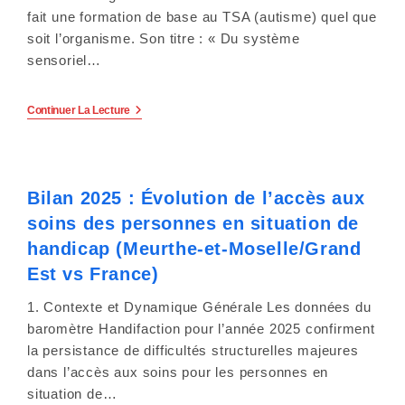
À
fait une formation de base au TSA (autisme) quel que
16H
À
soit l’organisme. Son titre : « Du système
Nancy
sensoriel…
.
Formation
Continuer La Lecture
« Du
Système
Sensoriel
À
La
Bilan 2025 : Évolution de l’accès aux
Construction
De
soins des personnes en situation de
Soi
Et
handicap (Meurthe-et-Moselle/Grand
De
La
Est vs France)
Relation
À
1. Contexte et Dynamique Générale Les données du
L’autre »
Par
baromètre Handifaction pour l’année 2025 confirment
Vivre
la persistance de difficultés structurelles majeures
Avec
L’Autisme
dans l’accès aux soins pour les personnes en
En
situation de…
Meurthe-