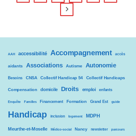
Situation
De
Aller à la page suivante
Handicap
Et
Contre
Les
Violences
:
Un
Plan
Accompagnement
accessibilité
Pour
accès
AAH
2026-
2027.
Associations
Autonomie
aidants
Autisme
CNSA
Besoins
Collectif Handicap 54
Collectif Handicaps
Droits
domicile
emploi
Compensation
enfants
Formation
Financement
Grand Est
Enquête
Familles
guide
Handicap
MDPH
inclusion
logement
Meurthe-et-Moselle
Nancy
newsletter
Médico-social
parcours