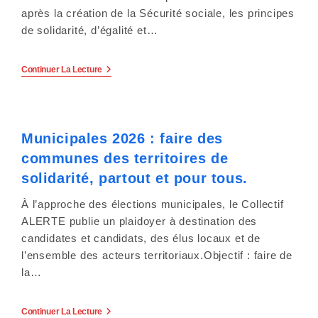
Du
après la création de la Sécurité sociale, les principes
Défenseur
Des
de solidarité, d’égalité et…
Droits
Etats
Continuer La Lecture
Généraux
De
La
Santé
Et
Municipales 2026 : faire des
De
La
communes des territoires de
Protection
Sociale
solidarité, partout et pour tous.
:
Les
À l’approche des élections municipales, le Collectif
Enseignements
Forts
ALERTE publie un plaidoyer à destination des
De
candidates et candidats, des élus locaux et de
La
Consultation.
l’ensemble des acteurs territoriaux.Objectif : faire de
la…
Municipales
Continuer La Lecture