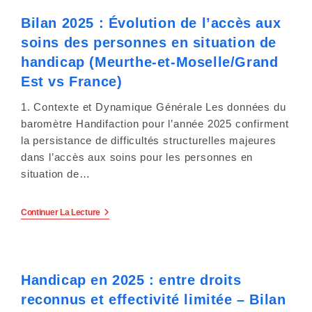
Mois
Après
s
Bilan 2025 : Évolution de l’accès aux
Le
«
s
soins des personnes en situation de
100
%
handicap (Meurthe-et-Moselle/Grand
i
Remboursé
»,
Est vs France)
Le
b
Parcours
1. Contexte et Dynamique Générale Les données du
Du
i
Combattant
baromètre Handifaction pour l’année 2025 confirment
Persiste.
la persistance de difficultés structurelles majeures
l
dans l’accès aux soins pour les personnes en
situation de…
i
t
Bilan
Continuer La Lecture
2025
é
:
Évolution
.
De
L’accès
Handicap en 2025 : entre droits
Aux
Soins
reconnus et effectivité limitée – Bilan
Des