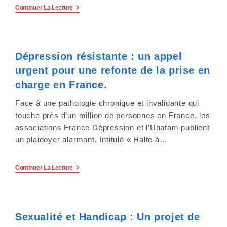
e
L’obligation
Continuer La Lecture
Des
r
Employeurs
Face
:
Aux
Maladies
Dépression résistante : un appel
Chroniques
C
urgent pour une refonte de la prise en
e
charge en France.
s
Face à une pathologie chronique et invalidante qui
touche près d’un million de personnes en France, les
i
associations France Dépression et l’Unafam publient
t
un plaidoyer alarmant. Intitulé « Halte à…
e
Dépression
Continuer La Lecture
W
Résistante
:
Un
e
Appel
Urgent
Sexualité et Handicap : Un projet de
b
Pour
Une