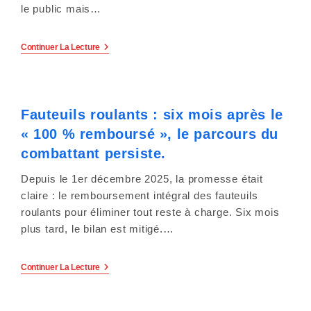
y
le public mais…
s
Le
Continuer La Lecture
t
Village
De
è
La
Santé
Mentale
m
Fauteuils roulants : six mois après le
Se
Tiendra
« 100 % remboursé », le parcours du
e
Le
Mardi
combattant persiste.
9
d
Juin
Depuis le 1er décembre 2025, la promesse était
Place
'
Charles
claire : le remboursement intégral des fauteuils
III
roulants pour éliminer tout reste à charge. Six mois
10h
a
À
plus tard, le bilan est mitigé.…
16H
c
À
Nancy
Fauteuils
Continuer La Lecture
c
.
Roulants
:
e
Six