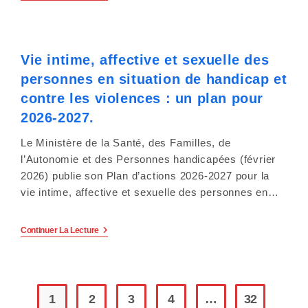
2026
:
Faire
Des
Communes
Vie intime, affective et sexuelle des
Des
Territoires
personnes en situation de handicap et
De
Solidarité,
contre les violences : un plan pour
Partout
Et
2026-2027.
Pour
Tous.
Le Ministère de la Santé, des Familles, de
l’Autonomie et des Personnes handicapées (février
2026) publie son Plan d’actions 2026-2027 pour la
vie intime, affective et sexuelle des personnes en…
Vie
Continuer La Lecture
Intime,
Affective
Et
Sexuelle
Des
Personnes
1
2
3
4
…
32
En