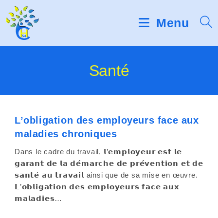
Skip
d
V
e
to
Menu
s
e
content
l
u
e
c
i
Santé
t
e
l
u
r
l
s
d
L’obligation des employeurs face aux
e
'
maladies chroniques
é
z
c
Dans le cadre du travail, 𝗹’𝗲𝗺𝗽𝗹𝗼𝘆𝗲𝘂𝗿 𝗲𝘀𝘁 𝗹𝗲
r
n
𝗴𝗮𝗿𝗮𝗻𝘁 𝗱𝗲 𝗹𝗮 𝗱𝗲́𝗺𝗮𝗿𝗰𝗵𝗲 𝗱𝗲 𝗽𝗿𝗲́𝘃𝗲𝗻𝘁𝗶𝗼𝗻 𝗲𝘁 𝗱𝗲
a
𝘀𝗮𝗻𝘁𝗲́ 𝗮𝘂 𝘁𝗿𝗮𝘃𝗮𝗶𝗹 ainsi que de sa mise en œuvre.
o
n
𝗟’𝗼𝗯𝗹𝗶𝗴𝗮𝘁𝗶𝗼𝗻 𝗱𝗲𝘀 𝗲𝗺𝗽𝗹𝗼𝘆𝗲𝘂𝗿𝘀 𝗳𝗮𝗰𝗲 𝗮𝘂𝘅
t
𝗺𝗮𝗹𝗮𝗱𝗶𝗲𝘀…