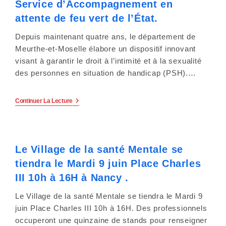
Service d’Accompagnement en
Refonte
c
De
attente de feu vert de l’État.
La
o
Prise
Depuis maintenant quatre ans, le département de
En
Charge
m
Meurthe-et-Moselle élabore un dispositif innovant
En
visant à garantir le droit à l’intimité et à la sexualité
France.
p
des personnes en situation de handicap (PSH).…
r
Sexualité
Continuer La Lecture
e
Et
Handicap
:
n
Un
Projet
d
Le Village de la santé Mentale se
De
Service
tiendra le Mardi 9 juin Place Charles
D’Accompagnement
u
En
III 10h à 16H à Nancy .
Attente
n
De
Le Village de la santé Mentale se tiendra le Mardi 9
Feu
s
Vert
juin Place Charles III 10h à 16H. Des professionnels
De
occuperont une quinzaine de stands pour renseigner
L’État.