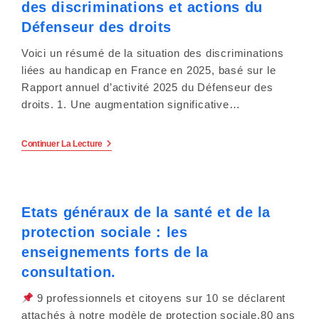
Personnes
des discriminations et actions du
En
Situation
Défenseur des droits
De
Handicap
Voici un résumé de la situation des discriminations
(Meurthe-
Et-
liées au handicap en France en 2025, basé sur le
Moselle/Grand
Rapport annuel d’activité 2025 du Défenseur des
Est
Vs
droits. 1. Une augmentation significative…
France)
Handicap
Continuer La Lecture
En
2025
:
Entre
Droits
Etats généraux de la santé et de la
Reconnus
Et
protection sociale : les
Effectivité
Limitée
enseignements forts de la
–
Bilan
consultation.
Des
Discriminations
9 professionnels et citoyens sur 10 se déclarent
Et
Actions
attachés à notre modèle de protection sociale.80 ans