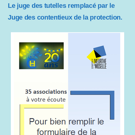
Le juge des tutelles remplacé par le
s
s
Juge des contentieux de la protection.
i
b
i
l
i
t
é