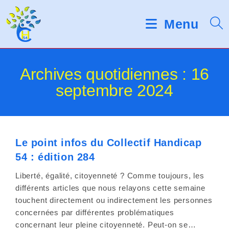
Skip
d
V
e
to
Menu
s
e
content
l
u
e
c
i
Archives quotidiennes : 16
t
e
septembre 2024
l
u
r
l
s
d
e
'
Le point infos du Collectif Handicap
é
z
54 : édition 284
c
r
n
Liberté, égalité, citoyenneté ? Comme toujours, les
a
o
différents articles que nous relayons cette semaine
n
touchent directement ou indirectement les personnes
t
concernées par différentes problématiques
concernant leur pleine citoyenneté. Peut-on se…