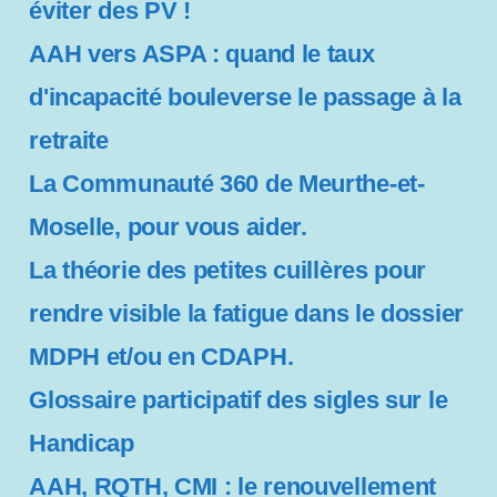
y
éviter des PV !
s
AAH vers ASPA : quand le taux
t
d'incapacité bouleverse le passage à la
è
retraite
m
La Communauté 360 de Meurthe-et-
e
Moselle, pour vous aider.
d
La théorie des petites cuillères pour
'
rendre visible la fatigue dans le dossier
a
MDPH et/ou en CDAPH.
c
Glossaire participatif des sigles sur le
c
Handicap
e
AAH, RQTH, CMI : le renouvellement