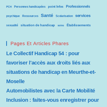
c
Professionnels
point Infos
Personnes handicapées
PCH
o
Santé
services
psychique
Ressources
Scolarisation
m
situation de handicap
Établissements
sexualité
soins
p
r
Pages Et Articles Phares
e
Le Collectif Handicap 54 : pour
n
favoriser l'accès aux droits liés aux
d
situations de handicap en Meurthe-et-
u
Moselle
n
Automobilistes avec la Carte Mobilité
s
Inclusion : faites-vous enregistrer pour