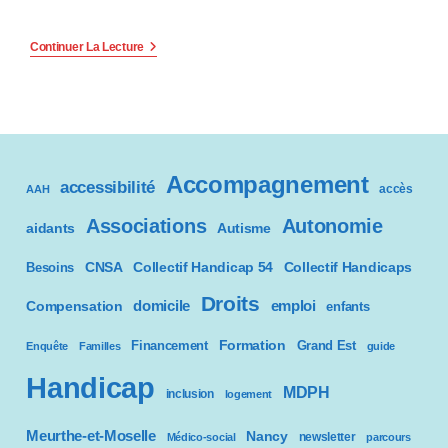
e
r
Le
Continuer La Lecture
Point
:
Infos
Du
Collectif
C
Handicap
54
e
:
Édition
Accompagnement
accessibilité
accès
284
s
AAH
Associations
Autonomie
aidants
Autisme
i
CNSA
Besoins
Collectif Handicap 54
Collectif Handicaps
t
Droits
domicile
emploi
Compensation
enfants
e
Formation
Financement
Grand Est
W
Enquête
Familles
guide
Handicap
e
MDPH
inclusion
logement
b
Meurthe-et-Moselle
Nancy
newsletter
Médico-social
parcours