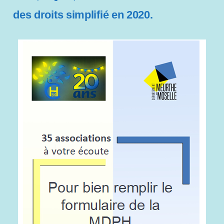
s
des droits simplifié en 2020.
s
i
b
i
l
i
t
é
.