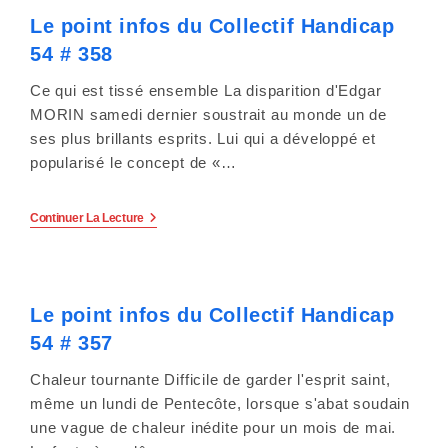
Handicap
Le point infos du Collectif Handicap
54
#
54 # 358
359
Ce qui est tissé ensemble La disparition d'Edgar
MORIN samedi dernier soustrait au monde un de
ses plus brillants esprits. Lui qui a développé et
popularisé le concept de «…
Le
Continuer La Lecture
Point
Infos
Du
Collectif
Handicap
Le point infos du Collectif Handicap
54
#
54 # 357
358
Chaleur tournante Difficile de garder l'esprit saint,
même un lundi de Pentecôte, lorsque s'abat soudain
une vague de chaleur inédite pour un mois de mai.