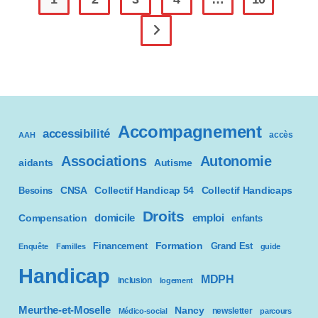
#
356
Aller à la page suivante
Accompagnement
accessibilité
accès
AAH
Associations
Autonomie
aidants
Autisme
CNSA
Besoins
Collectif Handicap 54
Collectif Handicaps
Droits
domicile
emploi
Compensation
enfants
Formation
Financement
Grand Est
Enquête
Familles
guide
Handicap
MDPH
inclusion
logement
Meurthe-et-Moselle
Nancy
newsletter
Médico-social
parcours