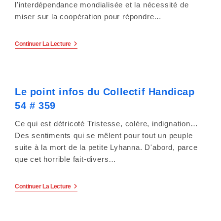
l'interdépendance mondialisée et la nécessité de
s
miser sur la coopération pour répondre…
s
Le
Continuer La Lecture
i
Point
Infos
b
Du
Collectif
Handicap
i
Le point infos du Collectif Handicap
54
#
54 # 359
l
360
Ce qui est détricoté Tristesse, colère, indignation…
i
Des sentiments qui se mêlent pour tout un peuple
t
suite à la mort de la petite Lyhanna. D'abord, parce
que cet horrible fait-divers…
é
.
Le
Continuer La Lecture
Point
Infos
Du
Collectif