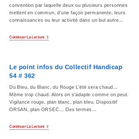
convention par laquelle deux ou plusieurs personnes
c
mettent en commun, d'une façon permanente, leurs
o
connaissances ou leur activité dans un but autre…
m
Le
Continuer La Lecture
p
Point
Infos
Du
r
Collectif
Handicap
e
Le point infos du Collectif Handicap
54
#
54 # 362
363
n
Du Bleu, du Blanc, du Rouge L’été sera chaud…
d
Même trop chaud. Alors on s’adapte comme on peut.
u
Vigilance rouge, plan blanc, plan bleu. Dispositif
ORSAN, plan ORSEC… Des termes…
n
s
Le
Continuer La Lecture
Point
Infos