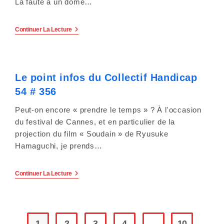
La faute à un dôme…
Le
Continuer La Lecture
Point
Infos
Du
Collectif
Handicap
Le point infos du Collectif Handicap
54
#
54 # 356
357
Peut-on encore « prendre le temps » ? À l'occasion
du festival de Cannes, et en particulier de la
projection du film « Soudain » de Ryusuke
Hamaguchi, je prends…
Le
Continuer La Lecture
Point
Infos
Du
Collectif
Handicap
54
1
2
3
4
…
10