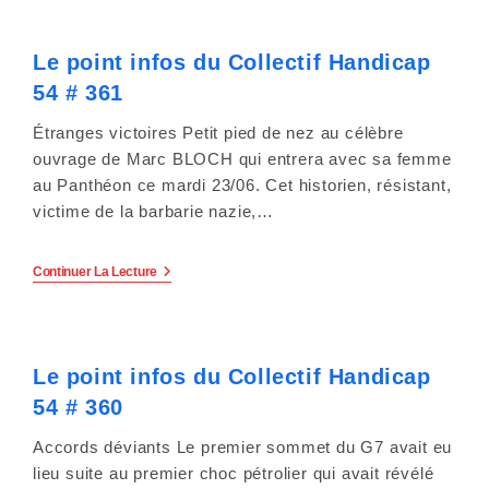
y
Du
Collectif
s
Handicap
Le point infos du Collectif Handicap
54
#
t
54 # 361
362
è
Étranges victoires Petit pied de nez au célèbre
ouvrage de Marc BLOCH qui entrera avec sa femme
m
au Panthéon ce mardi 23/06. Cet historien, résistant,
e
victime de la barbarie nazie,…
d
Le
Continuer La Lecture
Point
'
Infos
Du
a
Collectif
Handicap
Le point infos du Collectif Handicap
54
c
#
54 # 360
361
c
Accords déviants Le premier sommet du G7 avait eu
e
lieu suite au premier choc pétrolier qui avait révélé