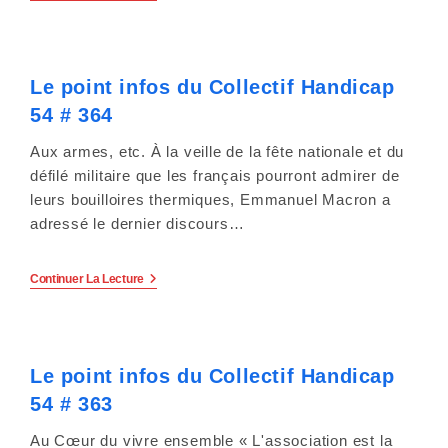
e
Point
Infos
r
Du
Collectif
Handicap
:
Le point infos du Collectif Handicap
54
#
54 # 364
C
365
Aux armes, etc. À la veille de la fête nationale et du
e
défilé militaire que les français pourront admirer de
s
leurs bouilloires thermiques, Emmanuel Macron a
adressé le dernier discours…
i
t
Le
Continuer La Lecture
Point
e
Infos
Du
Collectif
W
Handicap
Le point infos du Collectif Handicap
54
e
#
54 # 363
364
b
Au Cœur du vivre ensemble « L'association est la