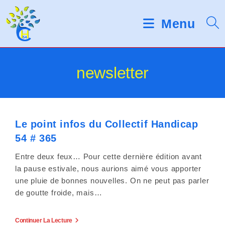
Skip
d
V
e
to
Menu
s
e
content
l
u
e
c
i
newsletter
t
e
l
u
r
l
s
d
Le point infos du Collectif Handicap
e
'
54 # 365
é
z
c
Entre deux feux… Pour cette dernière édition avant
r
n
la pause estivale, nous aurions aimé vous apporter
a
une pluie de bonnes nouvelles. On ne peut pas parler
o
n
de goutte froide, mais…
t
Le
Continuer La Lecture