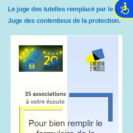
A
Le juge des tutelles remplacé par le
c
Juge des contentieux de la protection.
c
e
s
s
i
b
i
l
i
t
é