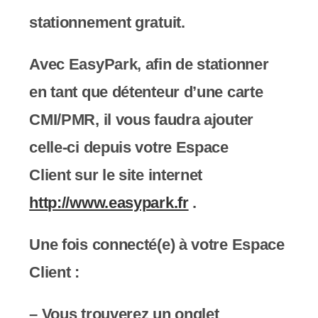
y
stationnement gratuit.
s
t
Avec EasyPark, afin de stationner
è
en tant que détenteur d’une carte
m
CMI/PMR, il vous faudra ajouter
e
celle-ci depuis votre Espace
d
Client
sur le site internet
'
http://www.easypark.fr
.
a
Une fois connecté(e) à votre Espace
c
Client :
c
e
– Vous trouverez un onglet