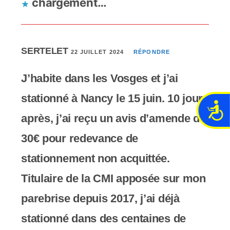
chargement…
SERTELET
22 JUILLET 2024
RÉPONDRE
J’habite dans les Vosges et j’ai
stationné à Nancy le 15 juin. 10 jours
A
après, j’ai reçu un avis d’amende de
c
c
30€ pour redevance de
e
s
stationnement non acquittée.
s
Titulaire de la CMI apposée sur mon
i
b
parebrise depuis 2017, j’ai déjà
i
stationné dans des centaines de
l
i