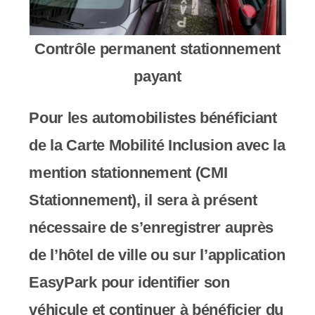
c
o
Contrôle permanent stationnement
m
payant
p
Pour les automobilistes bénéficiant
r
de la Carte Mobilité Inclusion avec la
e
mention stationnement (CMI
n
Stationnement), il sera à présent
d
nécessaire de s’enregistrer auprès
u
de l’hôtel de ville ou sur l’application
n
EasyPark pour identifier son
s
véhicule et continuer à bénéficier du