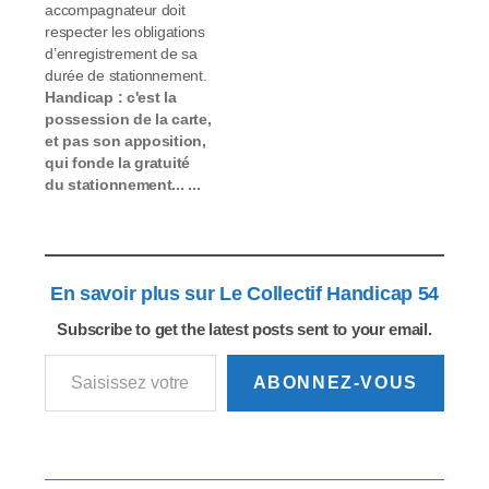
bénéficiaires de la
accompagnateur doit
carte mobilité
respecter les obligations
inclusion avec la
d’enregistrement de sa
mention
durée de stationnement.
"stationnement
Handicap : c'est la
personnes
possession de la carte,
handicapées" (CMI-S)
et pas son apposition,
et de la carte
qui fonde la gratuité
européenne de
du stationnement... ...
stationnement pour les
mais la possession
personnes
d'une carte mobilité
handicapées (CES).…
inclusion ne dispense
pas, en cas de
En savoir plus sur Le Collectif Handicap 54
limitation de durée,
d'enregistrer son
Subscribe to get the latest posts sent to your email.
stationnement par
Saisissez votre adresse e-mail…
horodateur ou système
dématérialisé. C'est ce
ABONNEZ-VOUS
qui ressort de deux
décisions…