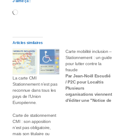
J’aime ça :
Chargement…
Articles similaires
Carte mobilité inclusion –
Stationnement : un guide
pour lutter contre la
fraude
Par Jean-Noël Escudié
La carte CMI
/ P2C pour Localtis
Stationnement n’est pas
Plusieurs
reconnue dans tous les
organisations viennent
pays de l’Union
d'éditer une "Notice de
Européenne.
recommandations à
l'usage des
Carte de stationnement
collectivités locales",
CMI : son apposition
portant sur le
n’est pas obligatoire,
stationnement des
mais son titulaire ou