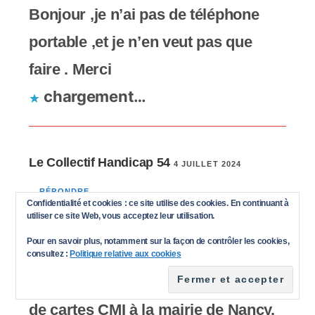
Bonjour ,je n’ai pas de téléphone
portable ,et je n’en veut pas que
faire . Merci
chargement…
Le Collectif Handicap 54
4 JUILLET 2024
RÉPONDRE
Confidentialité et cookies : ce site utilise des cookies. En continuant à
utiliser ce site Web, vous acceptez leur utilisation.
Bonjour. Si vous n’avez pas de
Pour en savoir plus, notamment sur la façon de contrôler les cookies,
téléphone portable, il vous faut vous
consultez :
Politique relative aux cookies
inscrire sur la liste des détenteurs
de cartes CMI à la mairie de Nancy.