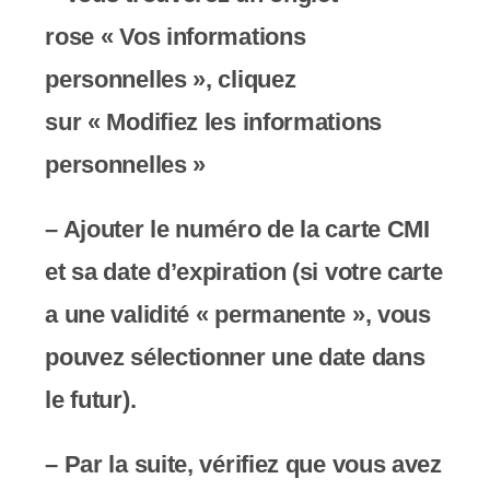
s
rose « Vos informations
s
personnelles »,
cliquez
i
sur « Modifiez les informations
b
personnelles »
i
– Ajouter le numéro de la carte CMI
l
et sa date d’expiration (si votre carte
i
a une validité « permanente », vous
t
pouvez sélectionner une date dans
é
le futur).
.
– Par la suite, vérifiez que
vous avez