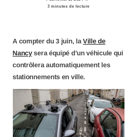
e
3 minutes de lecture
r
:
C
A compter du 3 juin, la
Ville de
e
Nancy
sera équipé d’un véhicule qui
s
contrôlera automatiquement les
i
stationnements en ville.
t
e
W
e
b