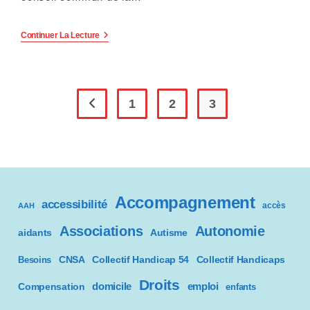
e
r
Handicap
Continuer La Lecture
Et
:
Fonction
Publique
C
:
Les
Mesures
1
2
3
e
Go to the previous page
Examinées
Par
s
Le
Conseil
Commun.
i
t
Accompagnement
accessibilité
accès
AAH
e
Associations
Autonomie
aidants
Autisme
W
CNSA
Besoins
Collectif Handicap 54
Collectif Handicaps
e
Droits
domicile
emploi
Compensation
enfants
b