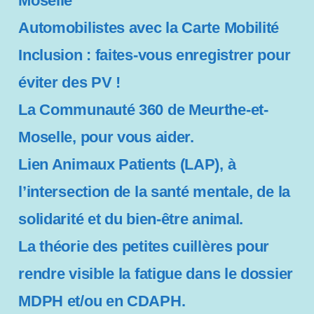
Moselle
y
Automobilistes avec la Carte Mobilité
s
Inclusion : faites-vous enregistrer pour
t
éviter des PV !
è
La Communauté 360 de Meurthe-et-
m
Moselle, pour vous aider.
e
Lien Animaux Patients (LAP), à
d
l’intersection de la santé mentale, de la
'
solidarité et du bien-être animal.
a
La théorie des petites cuillères pour
c
rendre visible la fatigue dans le dossier
c
MDPH et/ou en CDAPH.
e