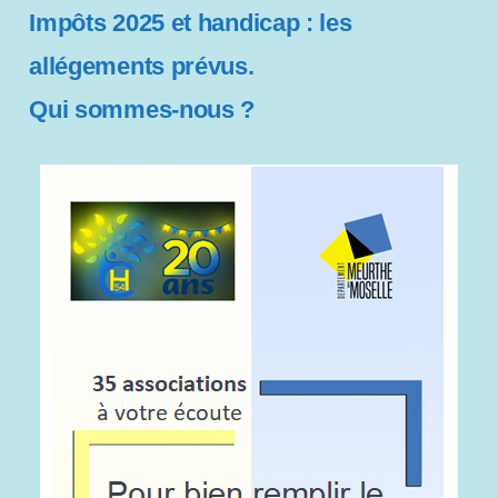
Impôts 2025 et handicap : les
s
allégements prévus.
s
Qui sommes-nous ?
i
b
i
l
i
t
é
.