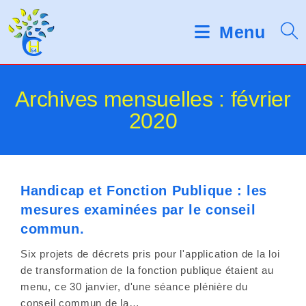
Skip
d
V
e
to
Menu
s
e
content
l
u
e
c
i
Archives mensuelles : février
t
e
2020
l
u
r
l
s
d
e
'
Handicap et Fonction Publique : les
é
z
mesures examinées par le conseil
c
r
n
commun.
a
o
n
Six projets de décrets pris pour l'application de la loi
de transformation de la fonction publique étaient au
t
menu, ce 30 janvier, d'une séance plénière du
conseil commun de la…