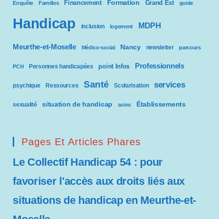
Formation
Financement
Grand Est
Enquête
Familles
guide
c
Handicap
MDPH
o
inclusion
logement
m
Meurthe-et-Moselle
Nancy
newsletter
Médico-social
parcours
p
Professionnels
point Infos
Personnes handicapées
PCH
Santé
r
services
psychique
Ressources
Scolarisation
e
situation de handicap
Établissements
sexualité
soins
n
Pages Et Articles Phares
d
Le Collectif Handicap 54 : pour
u
favoriser l'accès aux droits liés aux
n
situations de handicap en Meurthe-et-
s