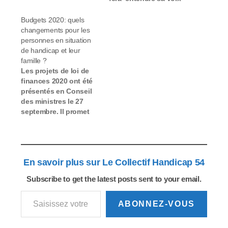
grâce à vous. Pour
amorcer notre travail
Budgets 2020: quels
en vue de ces
changements pour les
échéances, nous
personnes en situation
avons élaboré un
de handicap et leur
questionnaire à
famille ?
destination de notre
Les projets de loi de
réseau associatif
finances 2020 ont été
national et régional.Ce
présentés en Conseil
questionnaire, très
des ministres le 27
ouvert, est destiné à…
septembre. Il promet
une "attention
particulière portée à
l'amélioration du
quotidien des
En savoir plus sur Le Collectif Handicap 54
personnes
handicapées". Les
Subscribe to get the latest posts sent to your email.
principales mesures en
Saisissez votre adresse e-mail…
bref ! 1 octobre 2019 •
Par Handicap.fr / E.
ABONNEZ-VOUS
Dal'Secco Au sein de
l'ONDAM (Objectif…