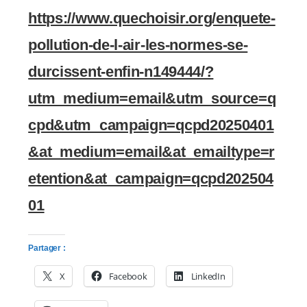
https://www.quechoisir.org/enquete-
pollution-de-l-air-les-normes-se-
durcissent-enfin-n149444/?
utm_medium=email&utm_source=q
cpd&utm_campaign=qcpd20250401
&at_medium=email&at_emailtype=r
etention&at_campaign=qcpd202504
01
Partager :
X
Facebook
LinkedIn