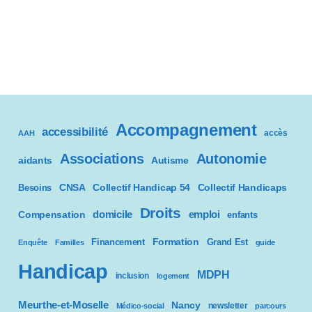
Accompagnement
accessibilité
accès
AAH
Associations
Autonomie
aidants
Autisme
CNSA
Besoins
Collectif Handicap 54
Collectif Handicaps
Droits
domicile
emploi
Compensation
enfants
Formation
Financement
Grand Est
Enquête
Familles
guide
Handicap
MDPH
inclusion
logement
Meurthe-et-Moselle
Nancy
newsletter
Médico-social
parcours