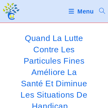
Skip
d
V
e
to
Menu
s
e
content
l
u
e
c
i
t
Quand La Lutte
e
l
u
Contre Les
r
l
s
Particules Fines
d
e
'
é
z
Améliore La
c
r
n
Santé Et Diminue
a
o
n
Les Situations De
t
Handicap…