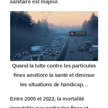
sanitaire est majeur.
c
o
m
p
r
e
n
Quand la lutte contre les particules
d
fines améliore la santé et diminue
u
les situations de handicap…
n
Entre 2005 et 2022, la mortalité
s