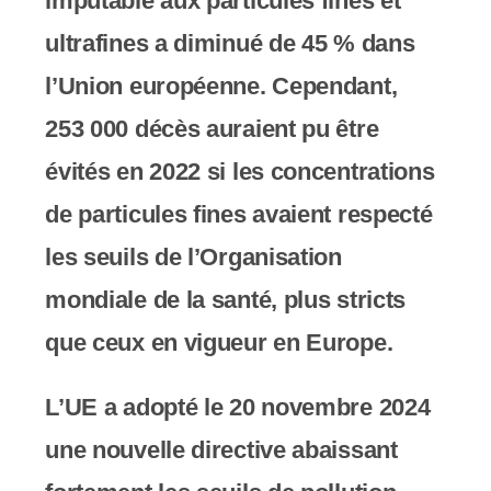
imputable aux particules fines et
y
ultrafines a diminué de 45 % dans
s
l’Union européenne. Cependant,
t
253 000 décès auraient pu être
è
évités en 2022 si les concentrations
m
de particules fines avaient respecté
e
les seuils de l’Organisation
d
mondiale de la santé, plus stricts
'
que ceux en vigueur en Europe.
a
c
L’UE a adopté le 20 novembre 2024
c
une nouvelle directive abaissant
e