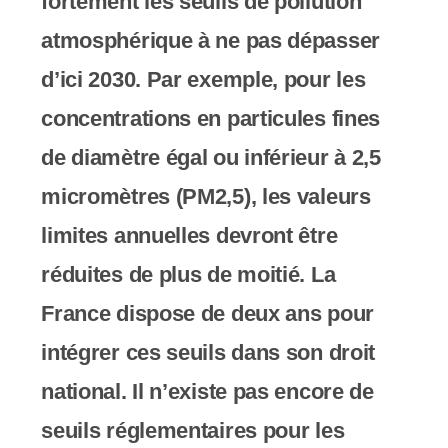
fortement les seuils de pollution
s
atmosphérique à ne pas dépasser
s
d’ici 2030. Par exemple, pour les
i
concentrations en particules fines
b
de diamètre égal ou inférieur à 2,5
i
micromètres (PM2,5), les valeurs
l
limites annuelles devront être
i
réduites de plus de moitié. La
t
France dispose de deux ans pour
é
intégrer ces seuils dans son droit
.
national. Il n’existe pas encore de
seuils réglementaires pour les