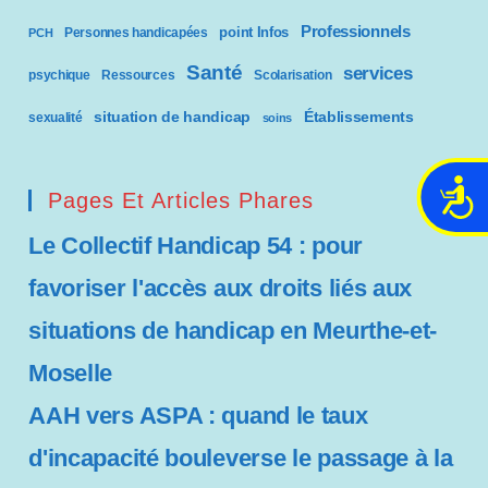
Professionnels
point Infos
Personnes handicapées
PCH
Santé
services
psychique
Ressources
Scolarisation
situation de handicap
Établissements
sexualité
soins
A
Pages Et Articles Phares
c
Le Collectif Handicap 54 : pour
c
e
favoriser l'accès aux droits liés aux
s
s
situations de handicap en Meurthe-et-
i
Moselle
b
i
AAH vers ASPA : quand le taux
l
i
d'incapacité bouleverse le passage à la
t