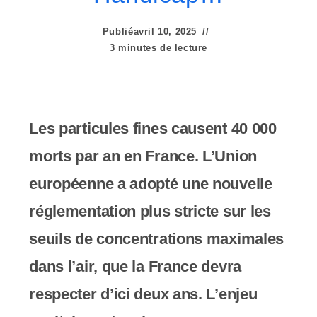
e
r
Publié
avril 10, 2025
3 minutes de lecture
:
C
e
Les particules fines causent 40 000
s
morts par an en France. L’Union
i
européenne a adopté une nouvelle
t
réglementation plus stricte sur les
e
seuils de concentrations maximales
W
dans l’air, que la France devra
e
respecter d’ici deux ans. L’enjeu
b