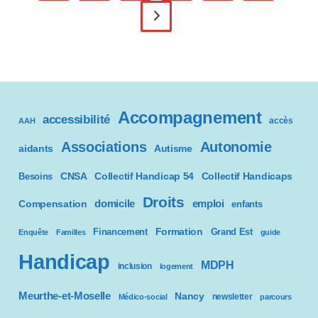
Personne
Autiste
Aller à la page suivante
»,
Un
Guide
À
Destination
Des
Parents.
Accompagnement
accessibilité
accès
AAH
Associations
Autonomie
aidants
Autisme
CNSA
Besoins
Collectif Handicap 54
Collectif Handicaps
Droits
domicile
emploi
Compensation
enfants
Formation
Financement
Grand Est
Enquête
Familles
guide
Handicap
MDPH
inclusion
logement
Meurthe-et-Moselle
Nancy
newsletter
Médico-social
parcours