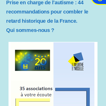
c
Prise en charge de l’autisme : 44
c
recommandations pour combler le
e
s
retard historique de la France.
s
i
Qui sommes-nous ?
b
i
l
i
t
é