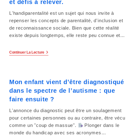
et défis à relever.
Aux
Aidants
Familiaux
L'handiparentalité est un sujet qui nous invite à
Après
repenser les concepts de parentalité, d'inclusion et
L’annonce
Du
de reconnaissance sociale. Bien que cette réalité
Handicap
existe depuis longtemps, elle reste peu connue et…
De
Leur
Enfant.
Handiparentalité
Continuer La Lecture
:
Définition,
Histoire
Et
Défis
Mon enfant vient d’être diagnostiqué
À
Relever.
dans le spectre de l’autisme : que
faire ensuite ?
L'annonce du diagnostic peut être un soulagement
pour certaines personnes ou au contraire, être vécu
comme un "coup de massue".
Plonger dans le
monde du handicap avec ses acronymes…