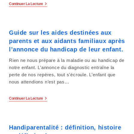
Un
Continuer La Lecture
s
Guide
Pour
s
Aider
Les
Parents
i
Guide sur les aides destinées aux
Dans
Les
b
parents et aux aidants familiaux après
Troubles
De
l’annonce du handicap de leur enfant.
NeuroDéveloppement
i
Sera-
Rien ne nous prépare à la maladie ou au handicap de
T’il
l
Suffisant
notre enfant. L’annonce du diagnostic entraîne la
?
perte de nos repères, tout s’écroule. L’enfant que
i
nous attendions n’est pas…
t
é
Guide
Continuer La Lecture
Sur
Les
.
Aides
Destinées
Aux
Handiparentalité : définition, histoire
Parents
Et