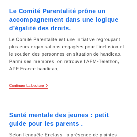
La
c
Parentalité
Le Comité Parentalité prône un
Avec
Un
o
accompagnement dans une logique
Enfant
En
d’égalité des droits.
m
Situation
De
Le Comité Parentalité est une initiative regroupant
Handicap
p
Par
plusieurs organisations engagées pour l'inclusion et
L’association
r
le soutien des personnes en situation de handicap.
Familya
À
Parmi ses membres, on retrouve l’AFM-Téléthon,
e
Nancy.
APF France handicap,…
n
Le
Continuer La Lecture
d
Comité
Parentalité
Prône
u
Un
Accompagnement
n
Santé mentale des jeunes : petit
Dans
Une
guide pour les parents .
s
Logique
D’égalité
Des
Selon l’enquête Enclass, la présence de plaintes