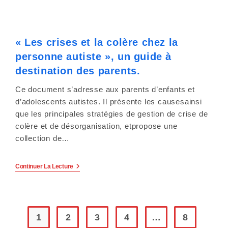
Régionale
De
Santé
Organise
Des
« Les crises et la colère chez la
Ateliers
Pour
personne autiste », un guide à
Recueillir
Les
destination des parents.
Besoins
Des
Ce document s’adresse aux parents d’enfants et
Personnes
En
d’adolescents autistes. Il présente les causesainsi
Situation
que les principales stratégies de gestion de crise de
De
Handicap
colère et de désorganisation, etpropose une
En
collection de…
Meurthe-
Et-
Moselle.
«
Continuer La Lecture
Les
Crises
Et
La
Colère
Chez
1
2
3
4
…
8
La