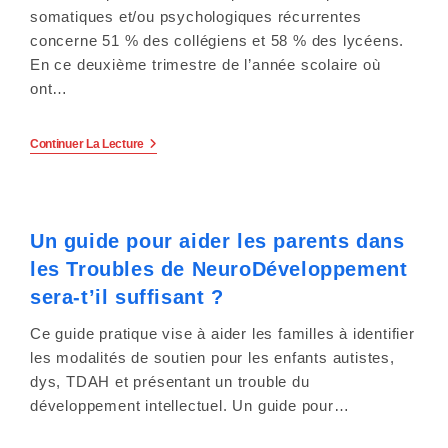
y
Droits.
somatiques et/ou psychologiques récurrentes
s
concerne 51 % des collégiens et 58 % des lycéens.
En ce deuxième trimestre de l’année scolaire où
t
ont…
è
Santé
Continuer La Lecture
m
Mentale
Des
e
Jeunes
:
Petit
d
Un guide pour aider les parents dans
Guide
Pour
les Troubles de NeuroDéveloppement
'
Les
Parents
sera-t’il suffisant ?
.
a
Ce guide pratique vise à aider les familles à identifier
c
les modalités de soutien pour les enfants autistes,
dys, TDAH et présentant un trouble du
c
développement intellectuel. Un guide pour…
e