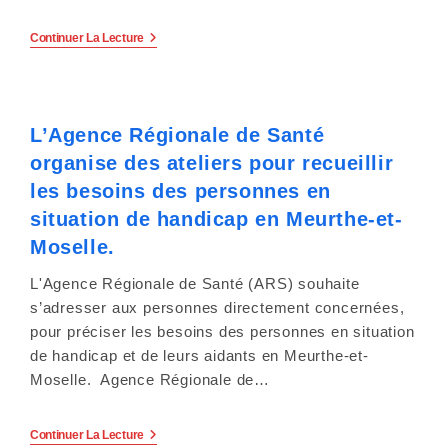
Mon
Continuer La Lecture
Enfant
Vient
D’être
Diagnostiqué
Dans
L’Agence Régionale de Santé
Le
Spectre
organise des ateliers pour recueillir
De
L’autisme
les besoins des personnes en
:
Que
situation de handicap en Meurthe-et-
Faire
Moselle.
Ensuite
?
L'Agence Régionale de Santé (ARS) souhaite
s’adresser aux personnes directement concernées,
pour préciser les besoins des personnes en situation
de handicap et de leurs aidants en Meurthe-et-
Moselle. Agence Régionale de…
L’Agence
Continuer La Lecture