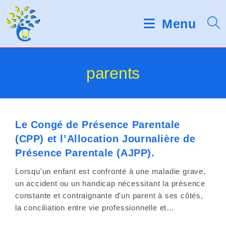
Skip
d
V
e
to
Menu
s
e
content
l
u
e
c
i
parents
t
e
l
u
r
l
s
d
Le Congé de Présence Parentale
e
'
(CPP) et l’Allocation Journalière de
é
z
Présence Parentale (AJPP).
c
r
n
Lorsqu'un enfant est confronté à une maladie grave,
a
un accident ou un handicap nécessitant la présence
o
n
constante et contraignante d'un parent à ses côtés,
t
la conciliation entre vie professionnelle et…