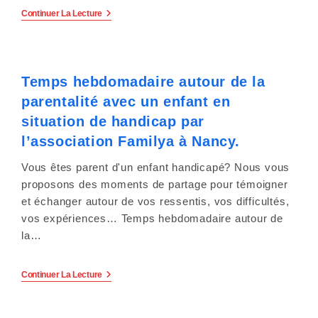
e
Le
Continuer La Lecture
Congé
r
De
Présence
:
Parentale
(CPP)
Temps hebdomadaire autour de la
C
Et
L’Allocation
parentalité avec un enfant en
Journalière
e
De
situation de handicap par
Présence
s
Parentale
l’association Familya à Nancy.
(AJPP).
i
Vous êtes parent d'un enfant handicapé? Nous vous
proposons des moments de partage pour témoigner
t
et échanger autour de vos ressentis, vos difficultés,
vos expériences… Temps hebdomadaire autour de
e
la…
W
e
Temps
Continuer La Lecture
Hebdomadaire
Autour
b
De