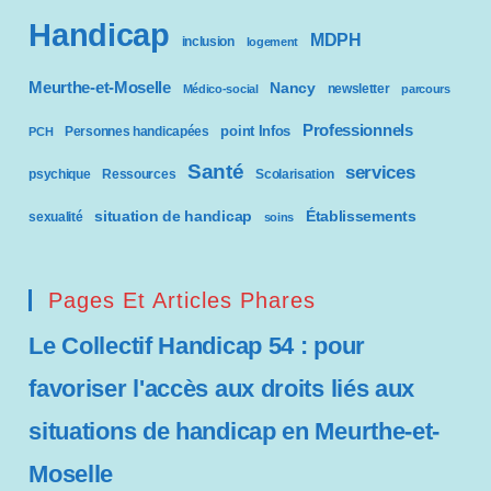
Handicap
MDPH
inclusion
logement
Meurthe-et-Moselle
Nancy
newsletter
Médico-social
parcours
Professionnels
point Infos
Personnes handicapées
PCH
Santé
services
psychique
Ressources
Scolarisation
situation de handicap
Établissements
sexualité
soins
Pages Et Articles Phares
Le Collectif Handicap 54 : pour
favoriser l'accès aux droits liés aux
situations de handicap en Meurthe-et-
Moselle