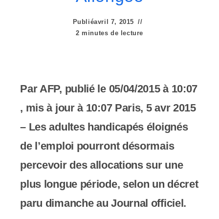
e
r
Publié
avril 7, 2015
2 minutes de lecture
:
C
e
Par AFP, publié le 05/04/2015 à 10:07
s
, mis à jour à 10:07 Paris, 5 avr 2015
i
– Les adultes handicapés éloignés
t
de l’emploi pourront désormais
e
percevoir des allocations sur une
W
plus longue période, selon un décret
e
paru dimanche au Journal officiel.
b