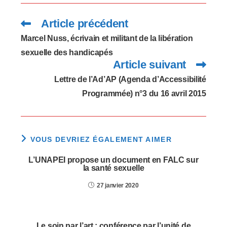
Article précédent
Read
more
articles
Marcel Nuss, écrivain et militant de la libération
sexuelle des handicapés
Article suivant
Lettre de l’Ad’AP (Agenda d’Accessibilité
Programmée) n°3 du 16 avril 2015
VOUS DEVRIEZ ÉGALEMENT AIMER
L’UNAPEI propose un document en FALC sur
la santé sexuelle
27 janvier 2020
Le soin par l’art : conférence par l’unité de