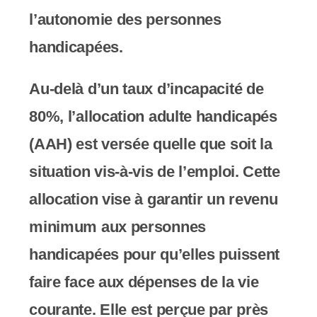
y
l’autonomie des personnes
s
handicapées.
t
è
Au-delà d’un taux d’incapacité de
m
80%, l’allocation adulte handicapés
e
(AAH) est versée quelle que soit la
d
situation vis-à-vis de l’emploi. Cette
'
allocation vise à garantir un revenu
a
minimum aux personnes
c
handicapées pour qu’elles puissent
c
faire face aux dépenses de la vie
e
courante. Elle est perçue par près