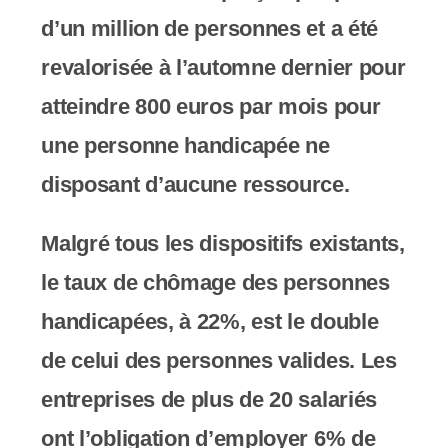
s
d’un million de personnes et a été
s
revalorisée à l’automne dernier pour
i
atteindre 800 euros par mois pour
b
une personne handicapée ne
i
disposant d’aucune ressource.
l
Malgré tous les dispositifs existants,
i
le taux de chômage des personnes
t
handicapées, à 22%, est le double
é
de celui des personnes valides. Les
.
entreprises de plus de 20 salariés
ont l’obligation d’employer 6% de