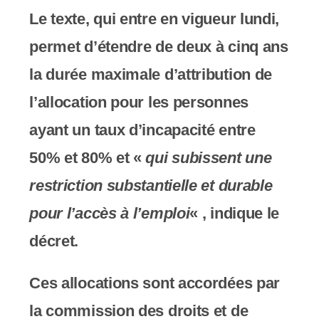
c
Le texte, qui entre en vigueur lundi,
o
permet d’étendre de deux à cinq ans
m
la durée maximale d’attribution de
p
l’allocation pour les personnes
r
ayant un taux d’incapacité entre
e
50% et 80% et «
qui subissent une
n
restriction substantielle et durable
d
pour l’accès à l’emploi
« , indique le
u
décret.
n
Ces allocations sont accordées par
s
la commission des droits et de