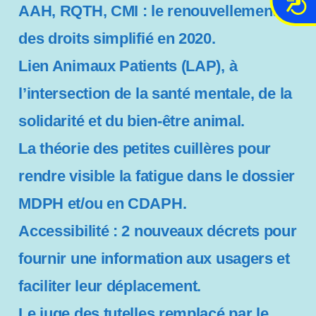
AAH, RQTH, CMI : le renouvellement
c
c
des droits simplifié en 2020.
e
Lien Animaux Patients (LAP), à
s
s
l’intersection de la santé mentale, de la
i
b
solidarité et du bien-être animal.
i
La théorie des petites cuillères pour
l
i
rendre visible la fatigue dans le dossier
t
é
MDPH et/ou en CDAPH.
Accessibilité : 2 nouveaux décrets pour
fournir une information aux usagers et
faciliter leur déplacement.
Le juge des tutelles remplacé par le