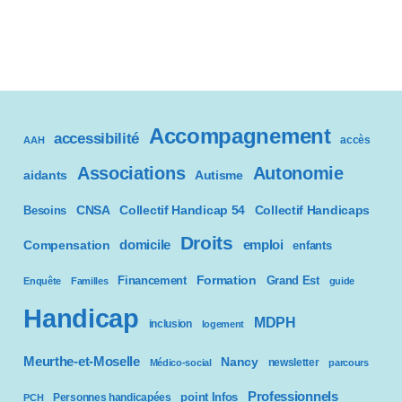
Accompagnement
accessibilité
accès
AAH
Associations
Autonomie
aidants
Autisme
CNSA
Besoins
Collectif Handicap 54
Collectif Handicaps
Droits
domicile
emploi
Compensation
enfants
Formation
Financement
Grand Est
Enquête
Familles
guide
Handicap
MDPH
inclusion
logement
Meurthe-et-Moselle
Nancy
newsletter
Médico-social
parcours
Professionnels
point Infos
Personnes handicapées
PCH