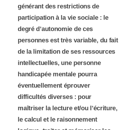
s
générant des
restrictions de
s
participation à la vie sociale
: le
i
degré d’autonomie de ces
b
personnes est très variable, du fait
i
de la limitation de ses ressources
l
intellectuelles, une personne
i
handicapée mentale pourra
t
éventuellement éprouver
é
difficultés diverses : pour
.
maîtriser la lecture et/ou l’écriture,
le calcul et le raisonnement