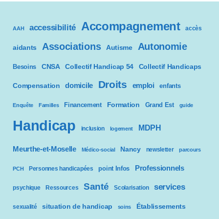
Accompagnement
accessibilité
accès
AAH
Associations
Autonomie
aidants
Autisme
CNSA
Besoins
Collectif Handicap 54
Collectif Handicaps
Droits
domicile
emploi
Compensation
enfants
Formation
Financement
Grand Est
Enquête
Familles
guide
Handicap
MDPH
inclusion
logement
Meurthe-et-Moselle
Nancy
newsletter
Médico-social
parcours
Professionnels
point Infos
Personnes handicapées
PCH
Santé
services
psychique
Ressources
Scolarisation
situation de handicap
Établissements
sexualité
soins