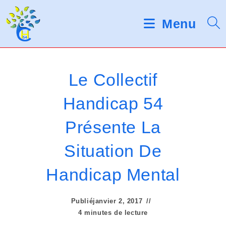
Skip
d
V
e
to
Menu
s
e
content
l
u
e
c
i
t
Le Collectif
e
l
u
Handicap 54
r
l
s
Présente La
d
e
'
é
z
Situation De
c
r
n
Handicap Mental
a
o
n
Publié
janvier 2, 2017
t
4 minutes de lecture