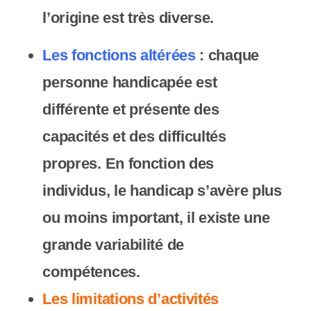
y
l’origine est très diverse.
s
t
Les fonctions altérées
:
chaque
è
personne handicapée est
m
différente
et présente des
e
capacités et des difficultés
d
propres. En fonction des
'
individus, le handicap s’avère plus
a
ou moins important, il existe une
c
grande variabilité de
c
compétences.
e
Les limitations d’activités