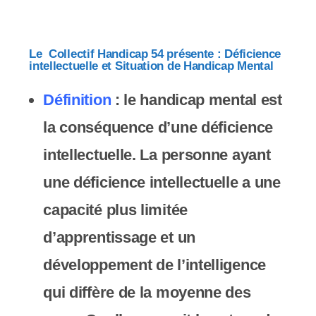
e
r
:
Le Collectif Handicap 54 présente : Déficience
intellectuelle et Situation de Handicap Mental
C
Définition
: le handicap mental est
e
la conséquence d’une déficience
s
intellectuelle.
La personne ayant
i
une déficience intellectuelle a une
t
capacité plus limitée
e
d’apprentissage et un
W
développement de l’intelligence
e
qui diffère de la moyenne des
b