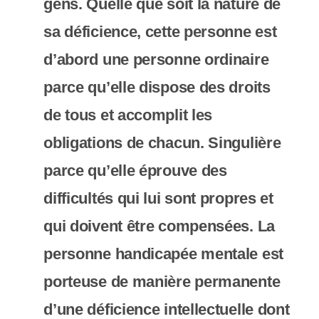
gens. Quelle que soit la nature de
c
sa déficience, cette personne est
o
d’abord une personne ordinaire
m
parce qu’elle dispose des droits
p
de tous et accomplit les
r
obligations de chacun. Singulière
e
parce qu’elle éprouve des
n
difficultés qui lui sont propres et
d
qui doivent être compensées. La
u
personne handicapée mentale est
n
porteuse de manière permanente
s
d’une déficience intellectuelle dont