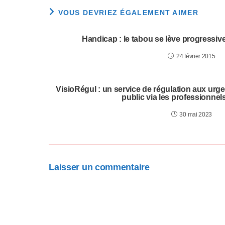
l
VOUS DEVRIEZ ÉGALEMENT AIMER
-
Handicap : le tabou se lève progressive
F
24 février 2015
1
1
VisioRégul : un service de régulation aux urg
public via les professionnel
p
30 mai 2023
o
u
r
Laisser un commentaire
a
d