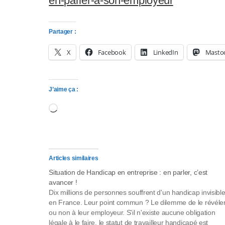
en-parler-a-son-employeur
s
s
Partager :
i
X
Facebook
LinkedIn
Masto
b
i
J’aime ça :
Chargement…
l
i
t
Articles similaires
é
Situation de Handicap en entreprise : en parler, c’est
avancer !
.
Dix millions de personnes souffrent d'un handicap invisibl
en France. Leur point commun ? Le dilemme de le révéle
A
ou non à leur employeur. S'il n'existe aucune obligation
légale à le faire, le statut de travailleur handicapé est