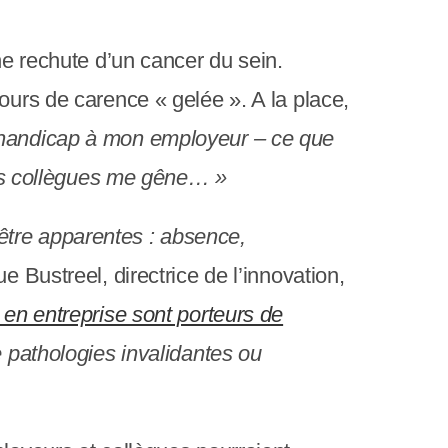
c
r
a
ne rechute d’un cancer du sein.
n
 jours de carence « gelée ». A la place,
n handicap à mon employeur – ce que
 mes collègues me gêne… »
être apparentes : absence,
 Bustreel, directrice de l’innovation,
en entreprise sont porteurs de
e pathologies invalidantes ou