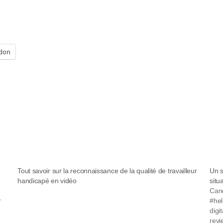
don
Tout savoir sur la reconnaissance de la qualité de travailleur
Un s
handicapé en vidéo
situ
e
Cand
r
#hel
digi
revi