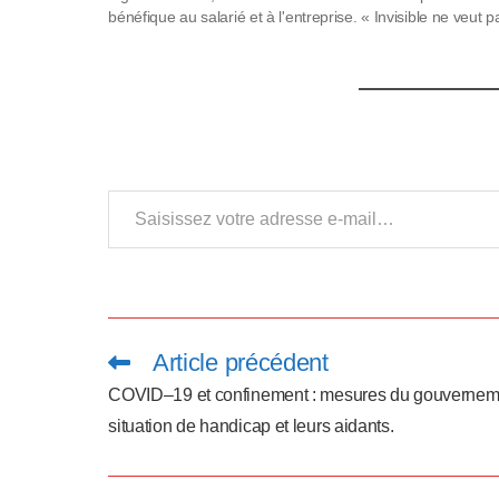
p
bénéfique au salarié et à l'entreprise. « Invisible ne veut p
dire…
p
u
y
e
Saisissez votre adresse e-mail…
z
s
u
r
Article précédent
Read
more
C
articles
COVID–19 et confinement : mesures du gouverneme
situation de handicap et leurs aidants.
t
r