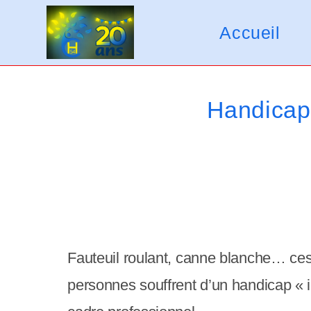
Skip
V
to
Accueil
e
content
u
i
Handicap 
l
l
e
z
n
o
Fauteuil roulant, canne blanche… ces
t
personnes souffrent d’un handicap « in