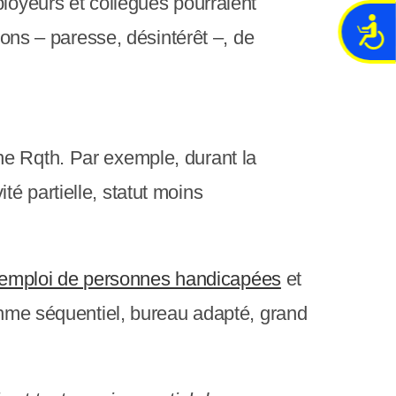
ployeurs et collègues pourraient
A
ions – paresse, désintérêt –, de
c
c
e
s
s
i
ne Rqth. Par exemple, durant la
b
ité partielle, statut moins
i
l
i
t
d’emploi de personnes handicapées
et
é
ythme séquentiel, bureau adapté, grand