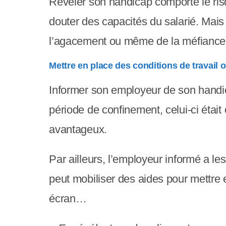
Révéler son handicap comporte le risq
c
douter des capacités du salarié. Mais 
o
l’agacement ou même de la méfiance
m
Mettre en place des conditions de travail 
p
r
Informer son employeur de son handic
e
période de confinement, celui-ci était é
n
avantageux.
d
Par ailleurs, l’employeur informé a le
u
peut mobiliser des aides pour mettre 
n
écran…
s