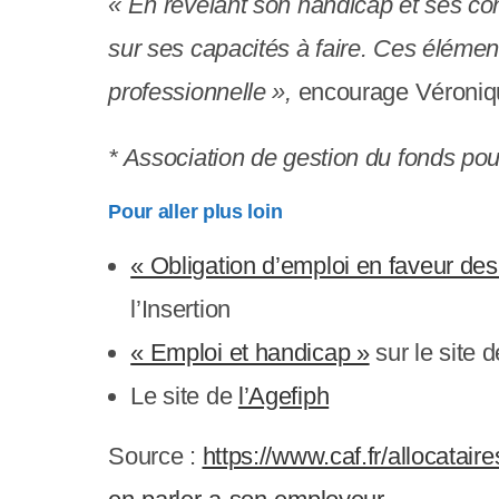
y
« En révélant son handicap et ses con
s
sur ses capacités à faire. Ces élémen
t
professionnelle »,
encourage Véroniqu
è
* Association de gestion du fonds po
m
Pour aller plus loin
e
d
« Obligation d’emploi en faveur des
'
l’Insertion
a
« Emploi et handicap »
sur le site 
c
Le site de
l’Agefiph
c
Source :
https://www.caf.fr/allocatair
e