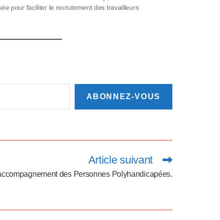
ée pour faciliter le recrutement des travailleurs
icapés. Accédez à des milliers d’offres d’emploi, partout
…
ABONNEZ-VOUS
Article suivant
’accompagnement des Personnes Polyhandicapées.