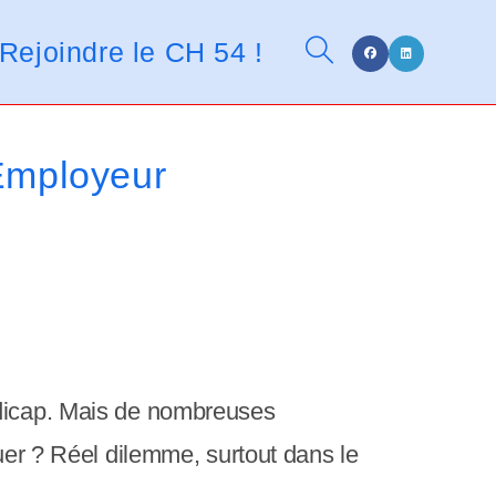
n
t
Rejoindre le CH 54 !
Toggle
d
e
s
l
website
 Employeur
e
c
t
search
e
u
r
s
d
ndicap. Mais de nombreuses
'
guer ? Réel dilemme, surtout dans le
é