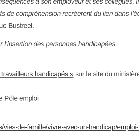
séquences à son employeur et ses collègues, il 
ts de compréhension recréeront du lien dans l’éq
e Bustreel.
ur l’insertion des personnes handicapées
 travailleurs handicapés »
sur le site du ministèr
de Pôle emploi
es/vies-de-famille/vivre-avec-un-handicap/emploi-