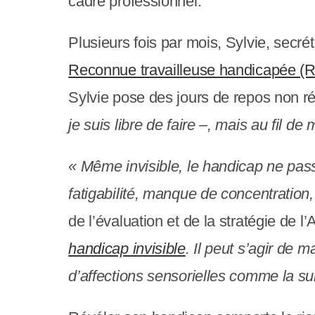
e
cadre professionnel.
r
Plusieurs fois par mois, Sylvie, secré
:
Reconnue travailleuse handicapée (R
C
Sylvie pose des jours de repos non 
e
je suis libre de faire –, mais au fil
s
i
« Même invisible, le handicap ne pas
t
fatigabilité, manque de concentration,
e
de l’évaluation et de la stratégie de l
W
handicap invisible
. Il peut s’agir de
e
d’affections sensorielles comme la sur
b