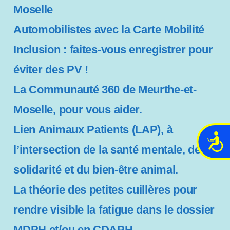
Moselle
Automobilistes avec la Carte Mobilité
Inclusion : faites-vous enregistrer pour
éviter des PV !
La Communauté 360 de Meurthe-et-
Moselle, pour vous aider.
Lien Animaux Patients (LAP), à
A
l’intersection de la santé mentale, de la
c
c
solidarité et du bien-être animal.
e
s
La théorie des petites cuillères pour
s
rendre visible la fatigue dans le dossier
i
b
MDPH et/ou en CDAPH.