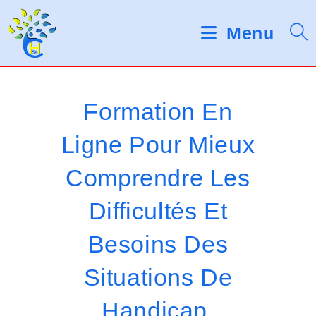
Skip
d
V
e
to
Menu
s
e
content
l
u
e
c
i
t
Formation En
e
l
u
Ligne Pour Mieux
r
l
s
Comprendre Les
d
e
'
é
z
Difficultés Et
c
r
n
Besoins Des
a
o
n
Situations De
t
Handicap.