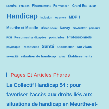
Formation
Financement
Grand Est
Enquête
Familles
guide
Handicap
MDPH
inclusion
logement
Meurthe-et-Moselle
Nancy
newsletter
Médico-social
parcours
Professionnels
point Infos
Personnes handicapées
PCH
Santé
services
psychique
Ressources
Scolarisation
situation de handicap
Établissements
sexualité
soins
Pages Et Articles Phares
Le Collectif Handicap 54 : pour
favoriser l'accès aux droits liés aux
situations de handicap en Meurthe-et-