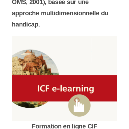
OMS, 2001), basée sur une
c
approche multidimensionnelle du
o
handicap.
m
p
r
e
n
d
u
n
s
Formation en ligne CIF