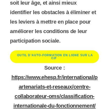
soit leur âge, et ainsi mieux
s
identifier les obstacles à éliminer et
s
les leviers à mettre en place pour
i
améliorer les conditions de leur
b
participation sociale.
i
l
OUTIL D’AUTO-FORMATION EN LIGNE SUR LA
CIF
i
Source :
t
https://www.ehesp.fr/international/p
é
artenariats-et-reseaux/centre-
.
collaborateur-oms/classification-
internationale-du-fonctionnement/