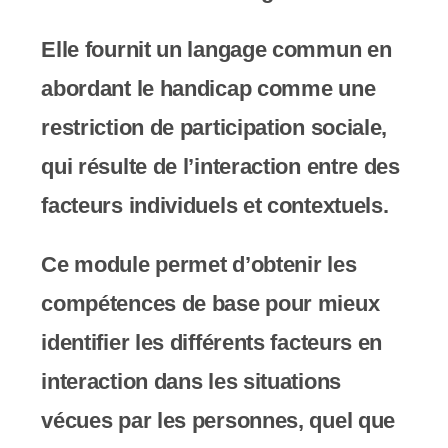
y
s
Elle fournit un langage commun en
t
abordant le handicap comme une
è
restriction de participation sociale,
m
qui résulte de l’interaction entre des
e
facteurs individuels et contextuels.
d
Ce module permet d’obtenir les
'
compétences de base pour mieux
a
identifier les différents facteurs en
c
interaction dans les situations
c
vécues par les personnes, quel que
e