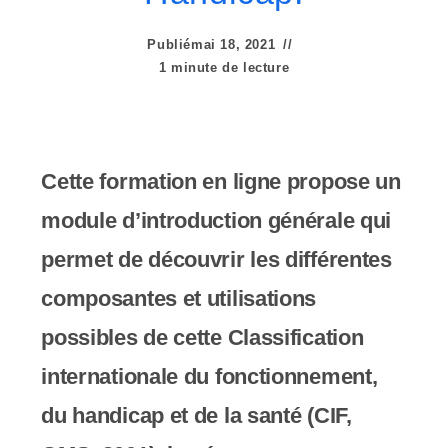
e
r
Publié
mai 18, 2021
1 minute de lecture
:
C
e
Cette formation en ligne propose un
s
module d’introduction générale qui
i
permet de découvrir les différentes
t
composantes et utilisations
e
possibles de cette Classification
W
internationale du fonctionnement,
e
du handicap et de la santé (CIF,
b