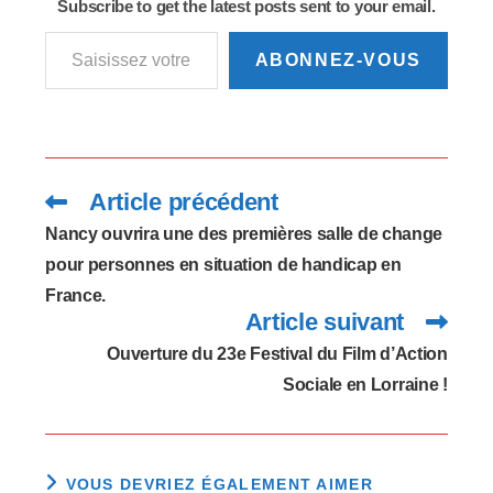
du module Objectif
Subscribe to get the latest posts sent to your email.
pédagogique…
Saisissez votre adresse e-mail…
ABONNEZ-VOUS
Article précédent
Read
more
articles
Nancy ouvrira une des premières salle de change
pour personnes en situation de handicap en
France.
Article suivant
Ouverture du 23e Festival du Film d’Action
Sociale en Lorraine !
VOUS DEVRIEZ ÉGALEMENT AIMER