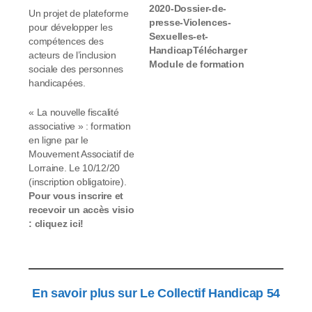
2020-Dossier-de-
Un projet de plateforme
presse-Violences-
pour développer les
Sexuelles-et-
compétences des
HandicapTélécharger
acteurs de l’inclusion
Module de formation
sociale des personnes
de 25mn en ligne,
handicapées.
accessible
gratuitement, réalisé
« La nouvelle fiscalité
par l'équipe de digital
associative » : formation
learning Skillbar avec
en ligne par le
l'expertise de la Dre
Mouvement Associatif de
Muriel Salmona,
Lorraine. Le 10/12/20
psychiatre, présidente
(inscription obligatoire).
de l'association
Pour vous inscrire et
Mémoire Traumatique
recevoir un accès visio
et Victimologie et de
: cliquez ici!
Mme Marie Rabatel,
présidente de
l'Association
Francophone des
Femmes Autistes
En savoir plus sur Le Collectif Handicap 54
(AFFA). Présentation