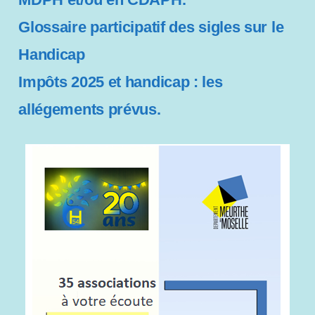
i
Glossaire participatif des sigles sur le
l
i
Handicap
t
é
Impôts 2025 et handicap : les
allégements prévus.