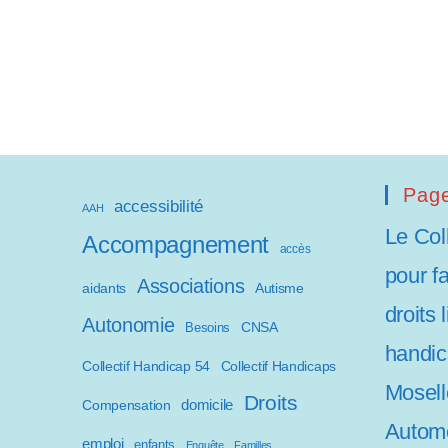
a
p
t
e
r
Page
l
accessibilité
AAH
Le Col
e
Accompagnement
accès
pour f
s
Associations
aidants
Autisme
droits 
i
Autonomie
CNSA
Besoins
handic
t
Collectif Handicap 54
Collectif Handicaps
Mosell
e
Droits
domicile
Compensation
Automo
W
emploi
enfants
Enquête
Familles