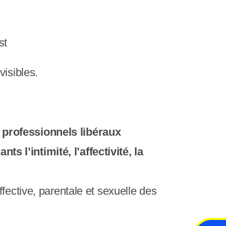
c
r
a
st
n
visibles.
 professionnels libéraux
 l’intimité, l’affectivité, la
ffective, parentale et sexuelle des