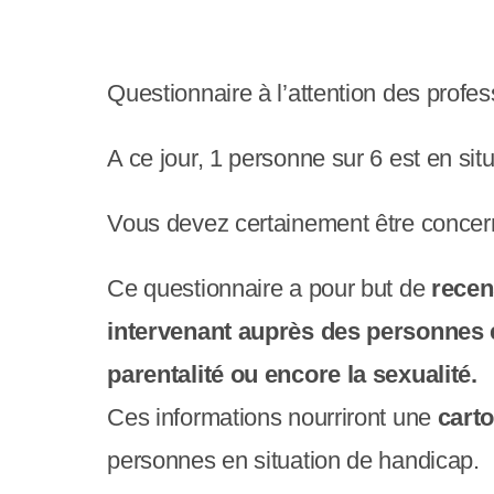
e
r
:
Questionnaire à l’attention des prof
C
A ce jour, 1 personne sur 6 est en si
e
s
Vous devez certainement être concer
i
Ce questionnaire a pour but de
recen
t
intervenant auprès des personnes en 
e
parentalité ou encore la sexualité.
W
Ces informations nourriront une
cart
e
personnes en situation de handicap.
b