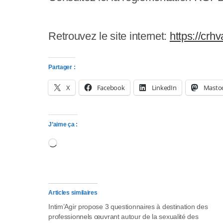
y
s
Retrouvez le site internet:
https://crhv
t
è
Partager :
m
X
Facebook
LinkedIn
Masto
e
d
J’aime ça :
'
Chargement…
a
c
c
Articles similaires
Intim’Agir propose 3 questionnaires à destination des
e
professionnels œuvrant autour de la sexualité des