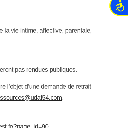
A
c
c
e
la vie intime, affective, parentale,
s
s
i
b
i
l
 seront pas rendues publiques.
i
t
re l’objet d’une demande de retrait
é
essources@udaf54.com
.
est.fr/?page_id=90