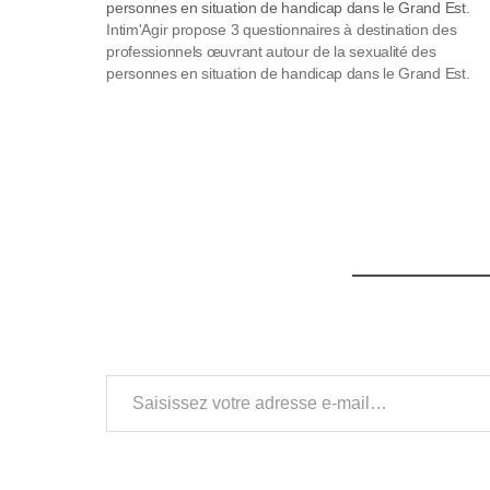
personnes en situation de handicap dans le Grand Est.
s
Intim'Agir propose 3 questionnaires à destination des
professionnels œuvrant autour de la sexualité des
s
personnes en situation de handicap dans le Grand Est.
i
b
i
l
i
t
é
Saisissez votre adresse e-mail…
.
A