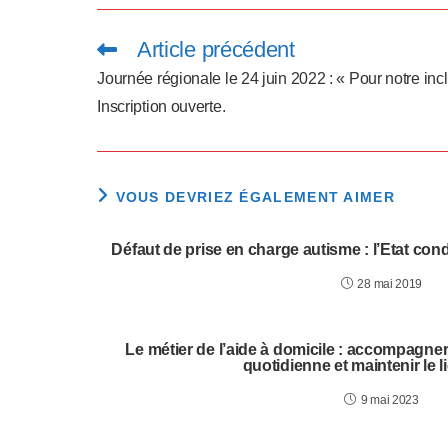
p
p
Article précédent
Read
more
articles
u
Journée régionale le 24 juin 2022 : « Pour notre inc
Inscription ouverte.
y
e
z
VOUS DEVRIEZ ÉGALEMENT AIMER
s
Défaut de prise en charge autisme : l’Etat co
u
28 mai 2019
r
C
Le métier de l’aide à domicile : accompagner
quotidienne et maintenir le li
t
9 mai 2023
r