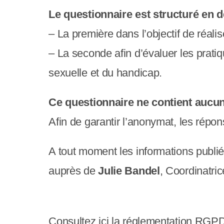
c
Le questionnaire est structuré en d
o
– La première dans l’objectif de réalis
m
– La seconde afin d’évaluer les pratiq
p
sexuelle et du handicap.
r
Ce questionnaire ne contient aucun
e
Afin de garantir l’anonymat, les répo
n
d
A tout moment les informations publiée
u
auprès de
Julie Bandel
, Coordinatri
n
s
Consultez ici la réglementation RGP