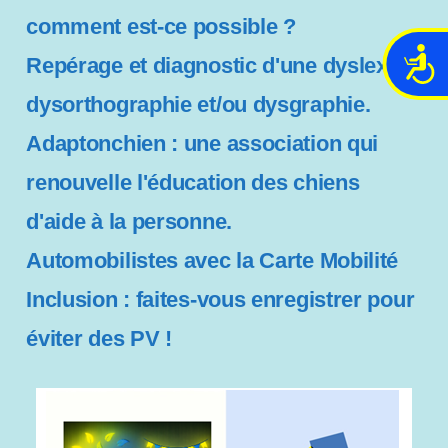
comment est-ce possible ?
A
Repérage et diagnostic d'une dyslexie,
c
dysorthographie et/ou dysgraphie.
c
e
Adaptonchien : une association qui
s
s
renouvelle l'éducation des chiens
i
d'aide à la personne.
b
i
Automobilistes avec la Carte Mobilité
l
Inclusion : faites-vous enregistrer pour
i
t
éviter des PV !
é