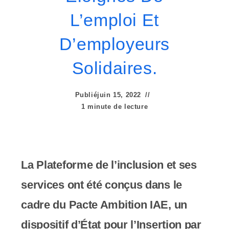
e
L’emploi Et
r
:
D’employeurs
C
Solidaires.
e
Publié
juin 15, 2022
s
1 minute de lecture
i
t
e
La Plateforme de l’inclusion et ses
W
services ont été conçus dans le
e
cadre du Pacte Ambition IAE, un
b
dispositif d’État pour l’Insertion par