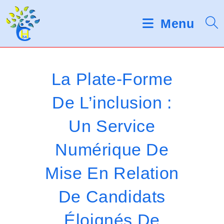
Skip
d
V
e
to
Menu
s
e
content
l
u
e
c
i
t
La Plate-Forme
e
l
u
De L’inclusion :
r
l
s
Un Service
d
e
'
é
z
Numérique De
c
r
n
Mise En Relation
a
o
n
De Candidats
t
Éloignés De