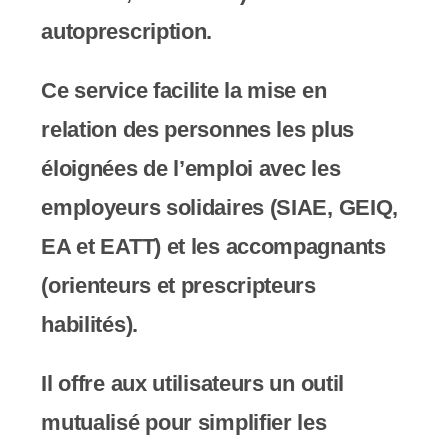
y
autoprescription.
s
t
Ce service facilite la mise en
è
relation des personnes les plus
m
éloignées de l’emploi avec les
e
employeurs solidaires (SIAE, GEIQ,
d
EA et EATT) et les accompagnants
'
(orienteurs et prescripteurs
a
habilités).
c
Il offre aux utilisateurs un outil
c
mutualisé pour simplifier les
e