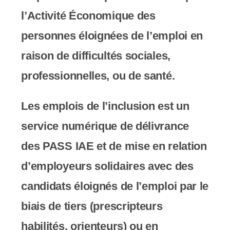
c
l’Activité Économique des
o
personnes éloignées de l’emploi en
m
raison de difficultés sociales,
p
professionnelles, ou de santé.
r
Les emplois de l’inclusion est un
e
service numérique de délivrance
n
des PASS IAE et de mise en relation
d
d’employeurs solidaires avec des
u
candidats éloignés de l’emploi par le
n
biais de tiers (prescripteurs
s
habilités, orienteurs) ou en