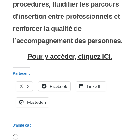
procédures, fluidifier les parcours
s
d’insertion entre professionnels et
s
renforcer la qualité de
i
l’accompagnement des personnes.
b
i
Pour y accéder, cliquez ICI.
l
Partager :
i
X
Facebook
LinkedIn
t
Mastodon
é
.
J’aime ça :
Chargement…