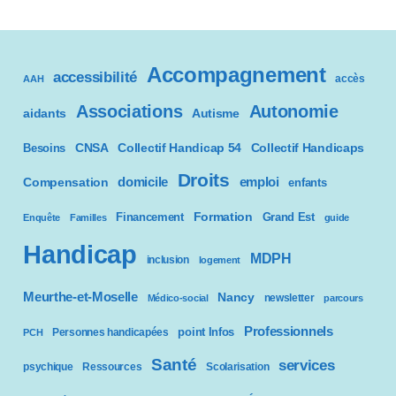
Accompagnement
accessibilité
accès
AAH
Associations
Autonomie
aidants
Autisme
CNSA
Besoins
Collectif Handicap 54
Collectif Handicaps
Droits
domicile
emploi
Compensation
enfants
Formation
Financement
Grand Est
Enquête
Familles
guide
Handicap
MDPH
inclusion
logement
Meurthe-et-Moselle
Nancy
newsletter
Médico-social
parcours
Professionnels
point Infos
Personnes handicapées
PCH
Santé
services
psychique
Ressources
Scolarisation