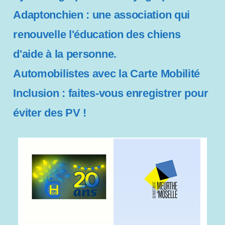
i
Adaptonchien : une association qui
b
renouvelle l'éducation des chiens
i
l
d'aide à la personne.
i
t
Automobilistes avec la Carte Mobilité
é
Inclusion : faites-vous enregistrer pour
éviter des PV !