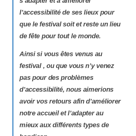
y
s’adapter et à améliorer
s
l’accessibilité de ses lieux pour
t
que le festival soit et reste un lieu
è
de fête pour tout le monde.
m
Ainsi si vous êtes venus au
e
festival , ou que vous n’y venez
d
pas pour des problèmes
'
d’accessibilité, nous aimerions
a
avoir vos retours afin d’améliorer
c
notre accueil et l’adapter au
c
mieux aux différents types de
e