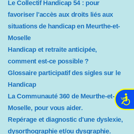
Le Collectif Handicap 54 : pour
favoriser l'accès aux droits liés aux
situations de handicap en Meurthe-et-
Moselle
Handicap et retraite anticipée,
comment est-ce possible ?
Glossaire participatif des sigles sur le
Handicap
La Communauté 360 de Meurthe-et-
A
c
Moselle, pour vous aider.
c
Repérage et diagnostic d'une dyslexie,
e
s
dysorthographie et/ou dysgraphie.
s