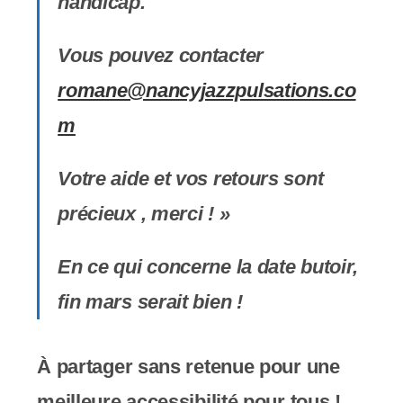
handicap.
s
s
Vous pouvez contacter
i
romane@nancyjazzpulsations.co
b
m
i
Votre aide et vos retours sont
l
précieux , merci ! »
i
t
En ce qui concerne la date butoir,
é
fin mars serait bien !
.
À partager sans retenue pour une
meilleure accessibilité pour tous !