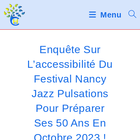
Skip
d
V
e
to
Menu
s
e
content
l
u
e
c
i
t
Enquête Sur
e
l
u
L’accessibilité Du
r
l
s
Festival Nancy
d
e
'
é
z
Jazz Pulsations
c
r
n
Pour Préparer
a
o
n
Ses 50 Ans En
t
Octobre 2023 !