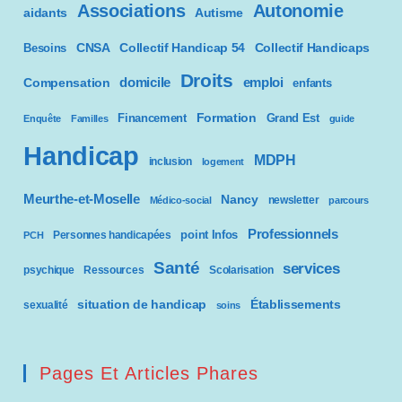
Associations
Autonomie
aidants
Autisme
CNSA
Besoins
Collectif Handicap 54
Collectif Handicaps
Droits
domicile
emploi
Compensation
enfants
Formation
Financement
Grand Est
Enquête
Familles
guide
Handicap
MDPH
inclusion
logement
Meurthe-et-Moselle
Nancy
newsletter
Médico-social
parcours
Professionnels
point Infos
Personnes handicapées
PCH
Santé
services
psychique
Ressources
Scolarisation
situation de handicap
Établissements
sexualité
soins
Pages Et Articles Phares