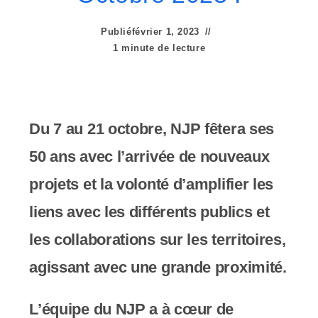
e
r
Publié
février 1, 2023
1 minute de lecture
:
C
e
Du 7 au 21 octobre, NJP fêtera ses
s
50 ans avec l’arrivée de nouveaux
i
projets et la volonté d’amplifier les
t
liens avec les différents publics et
e
les collaborations sur les territoires,
W
agissant avec une grande proximité.
e
b
L’équipe du NJP a à cœur de