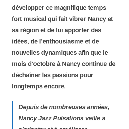
c
développer ce magnifique temps
o
fort musical qui fait vibrer Nancy et
m
sa région et de lui apporter des
p
idées, de l’enthousiasme et de
r
nouvelles dynamiques afin que le
e
mois d’octobre à Nancy continue de
n
déchaîner les passions pour
d
longtemps encore.
u
n
Depuis de nombreuses années,
s
Nancy Jazz Pulsations veille a