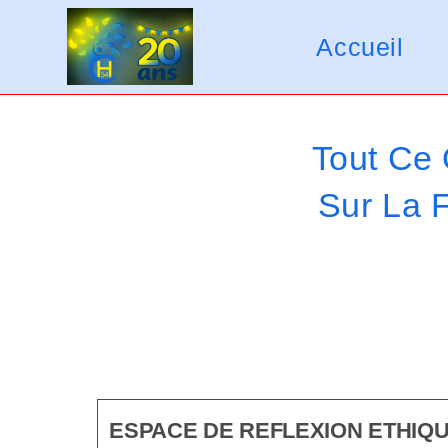
Skip
V
to
Accueil
e
content
u
i
Tout Ce 
l
Sur La 
l
e
z
n
o
t
ESPACE DE REFLEXION ETHIQ