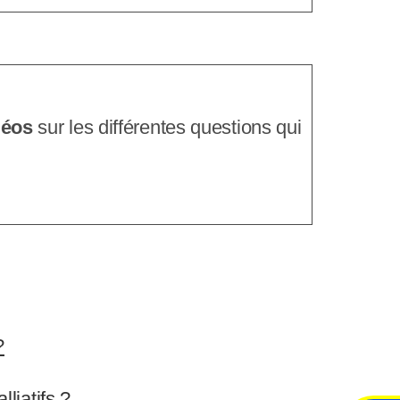
c
r
a
n
déos
sur les différentes questions qui