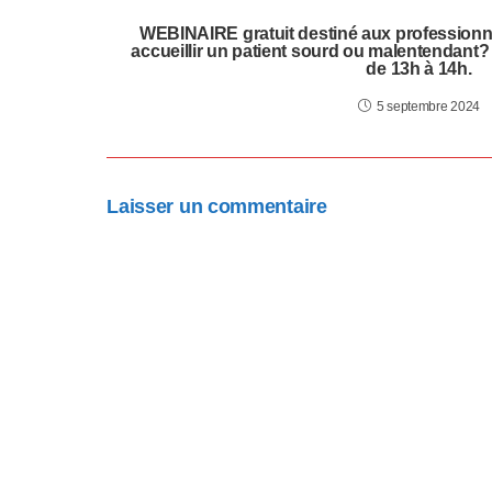
l
WEBINAIRE gratuit destiné aux profession
accueillir un patient sourd ou malentendant
-
de 13h à 14h.
F
5 septembre 2024
1
1
Laisser un commentaire
p
o
u
r
a
d