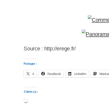
y
s
t
è
m
e
Source : http://erege.fr/
d
Partager :
'
X
Facebook
LinkedIn
Masto
a
c
J’aime ça :
c
Chargement…
e