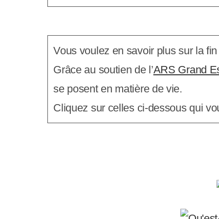
e
r
:
Vous voulez en savoir plus sur la fi
C
Grâce au soutien de l’
ARS Grand E
e
se posent en matière de vie.
s
Cliquez sur celles ci-dessous qui vo
i
t
e
W
e
b