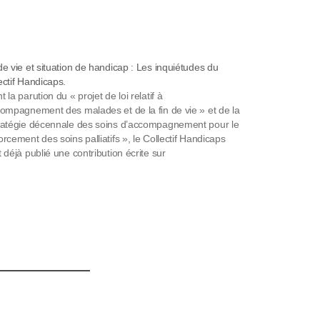
de vie et situation de handicap : Les inquiétudes du
ectif Handicaps.
t la parution du « projet de loi relatif à
compagnement des malades et de la fin de vie » et de la
ratégie décennale des soins d’accompagnement pour le
orcement des soins palliatifs », le Collectif Handicaps
t déjà publié une contribution écrite sur
compagnement vers la fin de vie des personnes en…