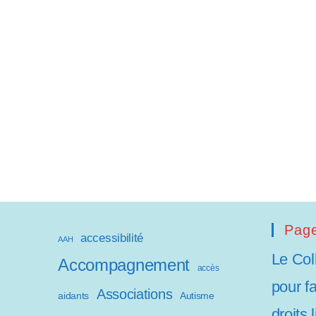
a
p
t
e
r
l
e
s
i
Page
accessibilité
AAH
t
Le Col
Accompagnement
accès
e
pour f
Associations
aidants
Autisme
W
droits 