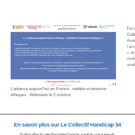
Fin 
Coll
Avan
l’ac
« st
renf
avai
l’ac
r
L’aidance aujourd’hui en France : réalités et tensions
éthiques . Webinaire le 2 octobre.
En savoir plus sur Le Collectif Handicap 54
Subscribe to get the latest posts sent to your email.