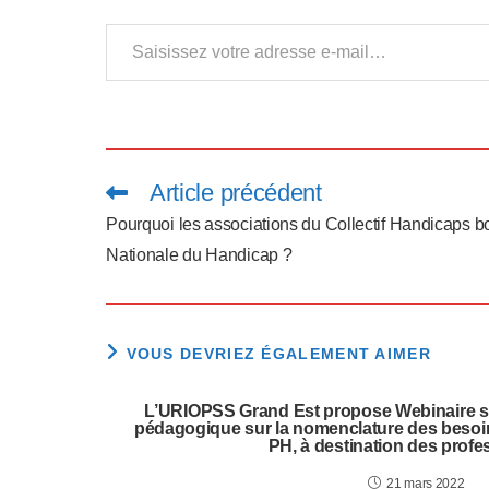
p
Saisissez votre adresse e-mail…
p
u
y
e
Article précédent
Read
more
z
articles
Pourquoi les associations du Collectif Handicaps b
s
Nationale du Handicap ?
u
r
VOUS DEVRIEZ ÉGALEMENT AIMER
C
L’URIOPSS Grand Est propose Webinaire sur
t
pédagogique sur la nomenclature des besoi
PH, à destination des profe
r
21 mars 2022