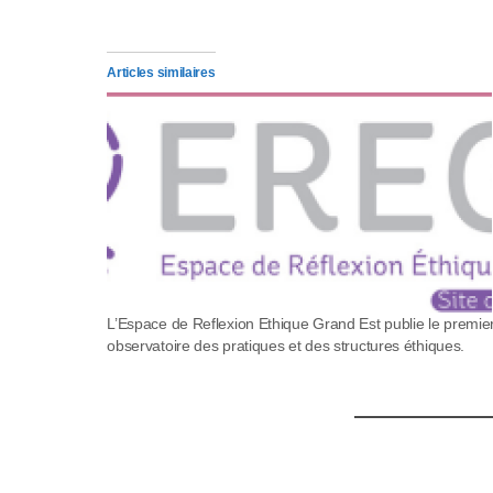
s
s
Articles similaires
i
b
i
l
i
t
L’Espace de Reflexion Ethique Grand Est publie le premie
observatoire des pratiques et des structures éthiques.
é
.
A