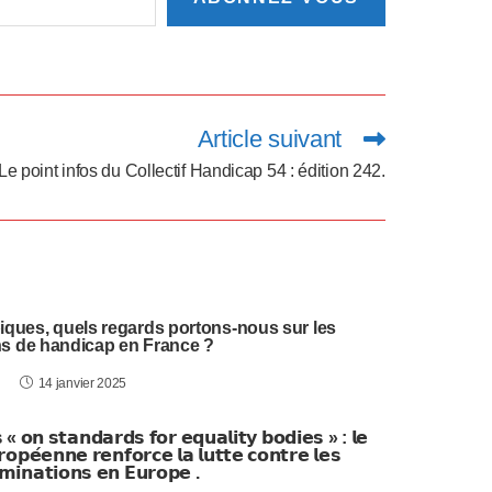
Article suivant
Le point infos du Collectif Handicap 54 : édition 242.
iques, quels regards portons-nous sur les
ns de handicap en France ?
14 janvier 2025
 « 𝗼𝗻 𝘀𝘁𝗮𝗻𝗱𝗮𝗿𝗱𝘀 𝗳𝗼𝗿 𝗲𝗾𝘂𝗮𝗹𝗶𝘁𝘆 𝗯𝗼𝗱𝗶𝗲𝘀 » : 𝗹𝗲
𝗼𝗽𝗲́𝗲𝗻𝗻𝗲 𝗿𝗲𝗻𝗳𝗼𝗿𝗰𝗲 𝗹𝗮 𝗹𝘂𝘁𝘁𝗲 𝗰𝗼𝗻𝘁𝗿𝗲 𝗹𝗲𝘀
𝗶𝗺𝗶𝗻𝗮𝘁𝗶𝗼𝗻𝘀 𝗲𝗻 𝗘𝘂𝗿𝗼𝗽𝗲 .