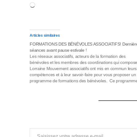
p
Chargement…
p
u
y
Articles similaires
FORMATIONS DES BÉNÉVOLES ASSOCIATIFS! Dernièr
e
séances avant pause estivale !
Les réseaux associatifs, acteurs de la formation des
z
bénévoles et les membres des coordinations qui compose
Lorraine Mouvement associatifs ont mis en commun leurs
s
compétences et à leur savoir-faire pour vous proposer un
programme de formations des bénévoles. Ce programme
u
coordonné par le Mouvement associatif de Lorraine, pris 
charge par la Région…
r
C
t
Saisissez votre adresse e-mail…
r