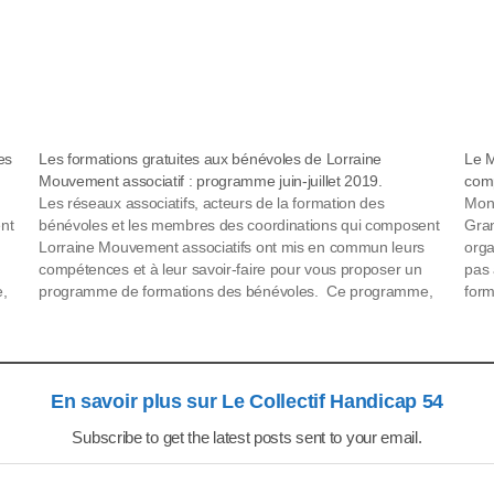
es
Les formations gratuites aux bénévoles de Lorraine
Le M
Mouvement associatif : programme juin-juillet 2019.
comp
Les réseaux associatifs, acteurs de la formation des
Mont
nt
bénévoles et les membres des coordinations qui composent
Gran
Lorraine Mouvement associatifs ont mis en commun leurs
orga
compétences et à leur savoir-faire pour vous proposer un
pas 
,
programme de formations des bénévoles. Ce programme,
form
en
coordonné par le Mouvement associatif de Lorraine, pris en
2021
charge par la Région…
Plu
En savoir plus sur Le Collectif Handicap 54
Subscribe to get the latest posts sent to your email.