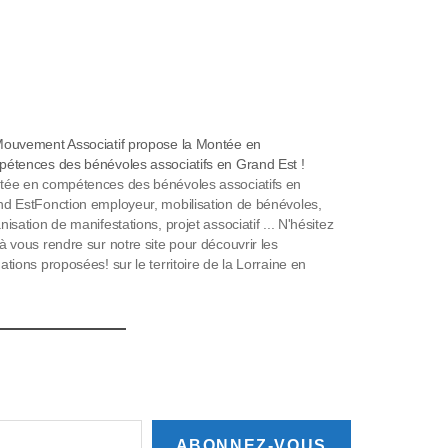
ouvement Associatif propose la Montée en
étences des bénévoles associatifs en Grand Est !
ée en compétences des bénévoles associatifs en
d EstFonction employeur, mobilisation de bénévoles,
nisation de manifestations, projet associatif ... N'hésitez
à vous rendre sur notre site pour découvrir les
ations proposées! sur le territoire de la Lorraine en
 est en ligne. Pour vous inscrire : cliquez iciles Petits
s …
ABONNEZ-VOUS