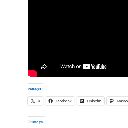
s
s
i
b
i
l
i
t
Partager :
é
X
Facebook
LinkedIn
Masto
.
A
J’aime ça :