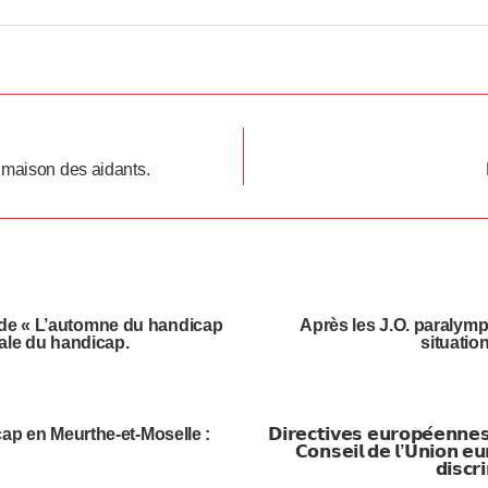
 maison des aidants.
n de « L’automne du handicap
Après les J.O. paralymp
iale du handicap.
situatio
cap en Meurthe-et-Moselle :
𝗗𝗶𝗿𝗲𝗰𝘁𝗶𝘃𝗲𝘀 𝗲𝘂𝗿𝗼𝗽𝗲́𝗲𝗻𝗻𝗲
𝗖𝗼𝗻𝘀𝗲𝗶𝗹 𝗱𝗲 𝗹’𝗨𝗻𝗶𝗼𝗻 𝗲𝘂
𝗱𝗶𝘀𝗰𝗿