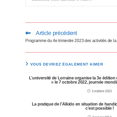
l
-
F
Article précédent
Read
1
more
articles
Programme du 4e trimestre 2023 des activités de la
1
p
VOUS DEVRIEZ ÉGALEMENT AIMER
o
u
L’université de Lorraine organise la 3e éditio
» le 7 octobre 2022, journée mond
r
3 octobre 2022
a
La pratique de l’Aïkido en situation de handi
d
c’est possible !