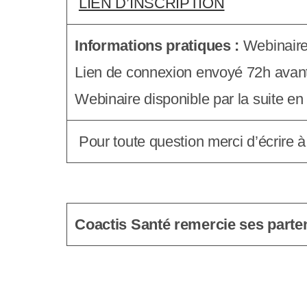
LIEN D’INSCRIPTION
s
s
Informations pratiques :
Webinaire 
i
Lien de connexion envoyé 72h avant 
b
Webinaire disponible par la suite en 
i
Pour toute question merci d’écrire à
l
i
t
Coactis Santé remercie ses parte
é
.
A