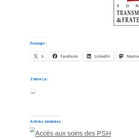
l
-
F
1
Partager :
1
X
Facebook
LinkedIn
Masto
p
o
J’aime ça :
Chargement…
u
r
a
Articles similaires
d