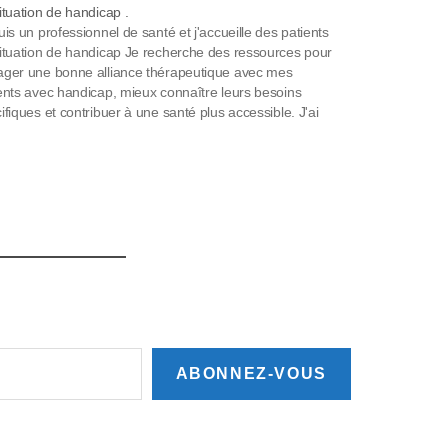
ituation de handicap .
uis un professionnel de santé et j'accueille des patients
ituation de handicap Je recherche des ressources pour
ger une bonne alliance thérapeutique avec mes
ents avec handicap, mieux connaître leurs besoins
ifiques et contribuer à une santé plus accessible. J'ai
oin de repères Comment mieux communiquer avec
…
ABONNEZ-VOUS