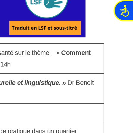
A
c
c
e
s
s
i
santé sur le thème :
» Comment
b
à 14h
i
l
i
relle et linguistique. »
Dr Benoit
t
é
e pratique dans un quartier