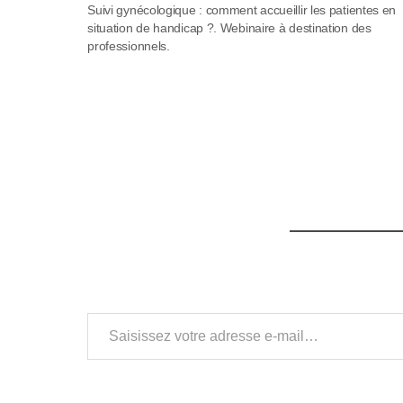
a
Suivi gynécologique : comment accueillir les patientes en
situation de handicap ?. Webinaire à destination des
p
professionnels.
t
e
r
l
e
s
i
Saisissez votre adresse e-mail…
t
e
W