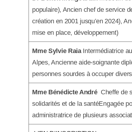
y
populaire), Ancien chef de service 
s
création en 2001 jusqu’en 2024), An
t
mise en place, développement)
è
m
Mme Sylvie Raia
Intermédiatrice a
e
Alpes, Ancienne aide-soignante dip
d
personnes sourdes à occuper divers 
'
Mme Bénédicte André
Cheffe de s
a
solidarités et de la santéEngagée po
c
administratrice de plusieurs assoc
c
e