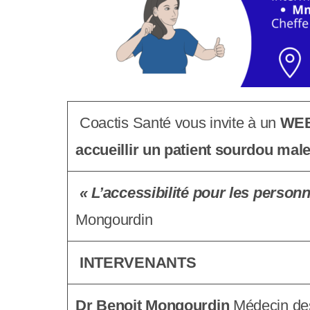
c
o
m
p
r
Coactis Santé vous invite à un
WEB
e
accueillir un patient sourd
ou male
n
« L’accessibilité pour les personn
d
Mongourdin
u
n
INTERVENANTS
s
Dr Benoit Mongourdin
Médecin des 