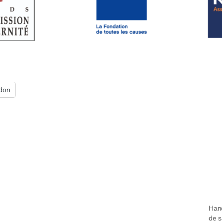
don
Hand
de s