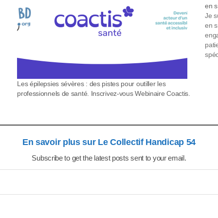
en s
Je s
en s
enga
pati
spéc
bes
un
Les épilepsies sévères : des pistes pour outiller les
professionnels de santé. Inscrivez-vous Webinaire Coactis.
En savoir plus sur Le Collectif Handicap 54
Subscribe to get the latest posts sent to your email.