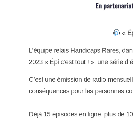
y
s
t
« Ép
è
m
L’équipe relais Handicaps Rares, dan
e
2023 « Épi c’est tout ! », une série d’
d
C’est une émission de radio mensuelle 
'
conséquences pour les personnes co
a
c
Déjà 15 épisodes en ligne, plus de 1
c
e