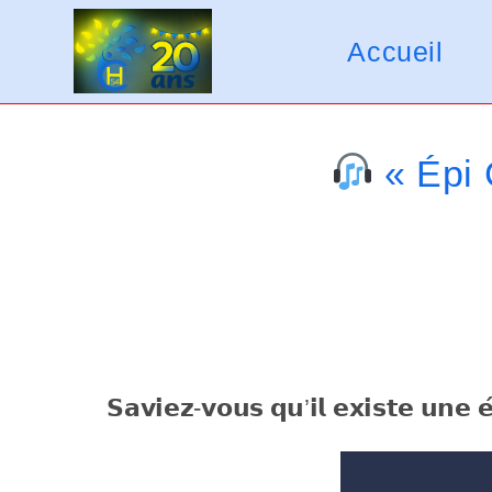
Skip
V
to
Accueil
e
content
u
i
« Épi 
l
l
e
z
n
o
𝗦𝗮𝘃𝗶𝗲𝘇-𝘃𝗼𝘂𝘀 𝗾𝘂’𝗶𝗹 𝗲𝘅𝗶𝘀𝘁𝗲 𝘂𝗻𝗲 𝗲́
t