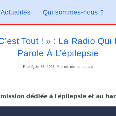
Actualités
Qui sommes-nous ?
C’est Tout ! » : La Radio Qu
Parole À L’épilepsie
Publié
juin 26, 2025
1 minute de lecture
𝗺𝗶𝘀𝘀𝗶𝗼𝗻 𝗱𝗲́𝗱𝗶𝗲́𝗲 𝗮̀ 𝗹’𝗲́𝗽𝗶𝗹𝗲𝗽𝘀𝗶𝗲 𝗲𝘁 𝗮𝘂 𝗵𝗮