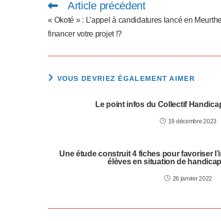
a
Article précédent
Read
more
articles
p
« Okoté » : L’appel à candidatures lancé en Meurt
financer votre projet !?
t
e
r
VOUS DEVRIEZ ÉGALEMENT AIMER
l
Le point infos du Collectif Handicap
e
19 décembre 2023
s
i
Une étude construit 4 fiches pour favoriser l’i
élèves en situation de handicap 
t
26 janvier 2022
e
W