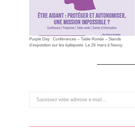
l
-
F
Purple Day : Conférences – Table Ronde – Stands
1
d’exposition sur les épilepsies. Le 26 mars à Nancy.
1
p
o
u
Saisissez votre adresse e-mail…
r
a
d