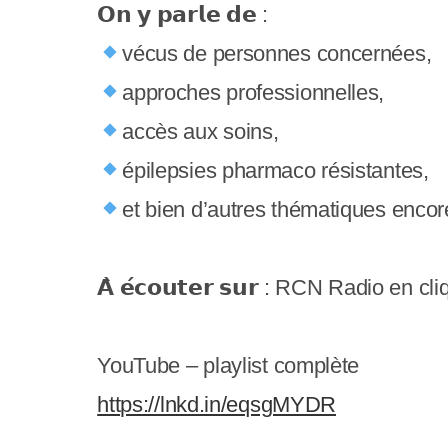
𝗢𝗻 𝘆 𝗽𝗮𝗿𝗹𝗲 𝗱𝗲 :
s
vécus de personnes concernées,
s
approches professionnelles,
i
accès aux soins,
b
épilepsies pharmaco résistantes,
i
et bien d’autres thématiques enco
l
i
𝗔̀ 𝗲́𝗰𝗼𝘂𝘁𝗲𝗿 𝘀𝘂𝗿 : RCN Radio en c
t
é
YouTube – playlist complète
.
https://lnkd.in/eqsgMYDR
A