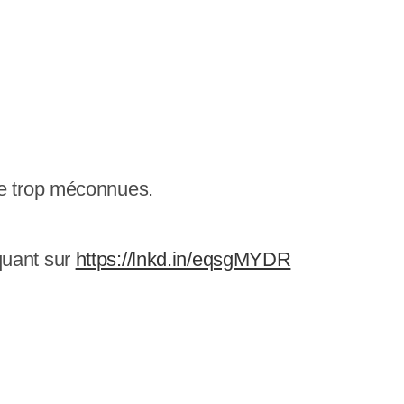
re trop méconnues.
liquant sur
https://lnkd.in/eqsgMYDR