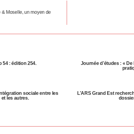
he & Moselle, un moyen de
 54 : édition 254.
Journée d’études : « De l
prati
ntégration sociale entre les
L’ARS Grand Est recherch
et les autres.
dossier