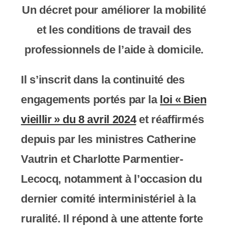
y
Un décret pour améliorer la mobilité
s
et les conditions de travail des
t
professionnels de l’aide à domicile.
è
Il s’inscrit dans la continuité des
m
engagements portés par la
loi « Bien
e
vieillir » du 8 avril 2024
et réaffirmés
d
depuis par les ministres
Catherine
'
Vautrin
et
Charlotte Parmentier-
a
Lecocq
, notamment à l’occasion du
c
dernier comité interministériel à la
c
ruralité. Il répond à une attente forte
e