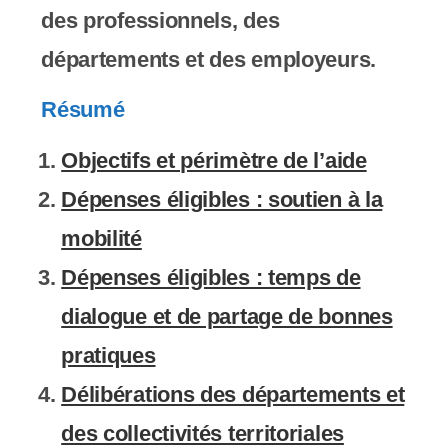
des professionnels, des
s
départements et des employeurs.
s
i
Résumé
b
Objectifs et périmètre de l’aide
i
Dépenses éligibles : soutien à la
l
mobilité
i
Dépenses éligibles : temps de
t
dialogue et de partage de bonnes
é
pratiques
.
Délibérations des départements et
des collectivités territoriales