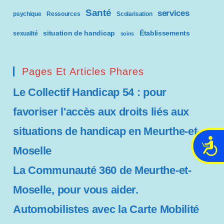
Santé
services
psychique
Ressources
Scolarisation
situation de handicap
Établissements
sexualité
soins
Pages Et Articles Phares
Le Collectif Handicap 54 : pour
favoriser l'accès aux droits liés aux
situations de handicap en Meurthe-et-
A
Moselle
c
c
La Communauté 360 de Meurthe-et-
e
Moselle, pour vous aider.
s
s
Automobilistes avec la Carte Mobilité
i