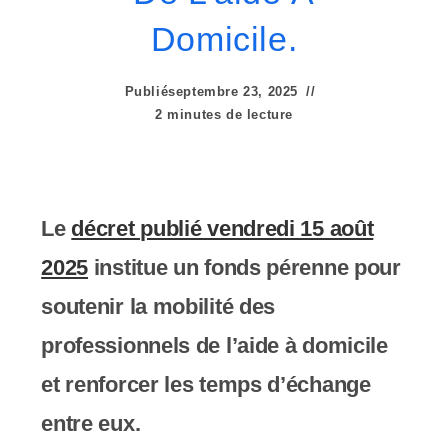
e
Domicile.
r
:
Publié
septembre 23, 2025
C
2 minutes de lecture
e
s
Le
décret publié vendredi 15 août
i
2025
institue un fonds pérenne pour
t
soutenir la mobilité des
e
professionnels de l’aide à domicile
W
et renforcer les temps d’échange
e
entre eux.
b