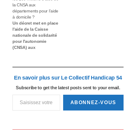
la CNSA aux
départements pour l’aide
à domicile ?
Un décret met en place
l'aide de la Caisse
nationale de solidarité
pour l'autonomie
(CNSA) aux
départements pour le
financement des
revalorisations
salariales prévues
En savoir plus sur Le Collectif Handicap 54
pour les services
d'accompagnement et
Subscribe to get the latest posts sent to your email.
d'aide à domicile
Saisissez votre adresse e-mail…
(Saad). Le montant
total de cette aide est
ABONNEZ-VOUS
fixé à 200 millions
d'euros par an, à
répartir entre les…