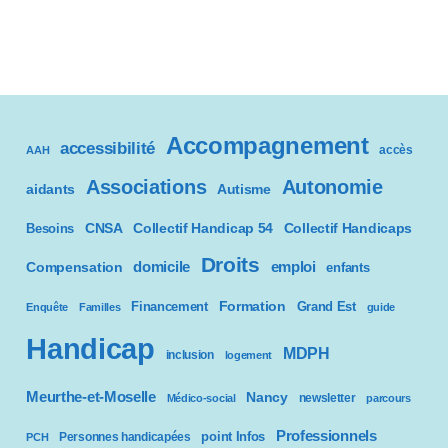
Accompagnement
accessibilité
accès
AAH
Associations
Autonomie
aidants
Autisme
CNSA
Besoins
Collectif Handicap 54
Collectif Handicaps
Droits
domicile
emploi
Compensation
enfants
Formation
Financement
Grand Est
Enquête
Familles
guide
Handicap
MDPH
inclusion
logement
Meurthe-et-Moselle
Nancy
newsletter
Médico-social
parcours
Professionnels
point Infos
Personnes handicapées
PCH