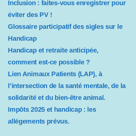
b
Inclusion : faites-vous enregistrer pour
i
éviter des PV !
l
i
Glossaire participatif des sigles sur le
t
Handicap
é
Handicap et retraite anticipée,
comment est-ce possible ?
Lien Animaux Patients (LAP), à
l’intersection de la santé mentale, de la
solidarité et du bien-être animal.
Impôts 2025 et handicap : les
allégements prévus.