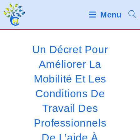
Skip
d
V
e
to
Menu
s
e
content
l
u
e
c
i
t
Un Décret Pour
e
l
u
Améliorer La
r
l
s
Mobilité Et Les
d
e
'
é
z
Conditions De
c
r
n
Travail Des
a
o
n
Professionnels
t
De L’aide À