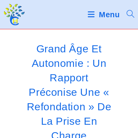
Skip
d
V
e
to
Menu
s
e
content
l
u
e
c
i
t
Grand Âge Et
e
l
u
Autonomie : Un
r
l
s
Rapport
d
e
'
é
z
Préconise Une «
c
r
n
Refondation » De
a
o
n
La Prise En
t
Charge