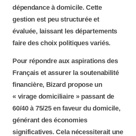
s
dépendance à domicile. Cette
s
gestion est peu structurée et
i
évaluée, laissant les départements
b
faire des choix politiques variés.
i
Pour répondre aux aspirations des
l
Français et assurer la soutenabilité
i
financière, Bizard propose un
t
« virage domiciliaire » passant de
é
60/40 à 75/25 en faveur du domicile,
.
générant des économies
significatives. Cela nécessiterait une