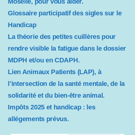
Moselle, pour vous aider.
s
Glossaire participatif des sigles sur le
s
i
Handicap
b
i
La théorie des petites cuillères pour
l
rendre visible la fatigue dans le dossier
i
t
MDPH et/ou en CDAPH.
é
Lien Animaux Patients (LAP), à
l’intersection de la santé mentale, de la
solidarité et du bien-être animal.
Impôts 2025 et handicap : les
allégements prévus.