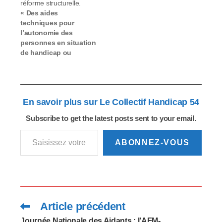
long de la vie, en
réforme structurelle.
répondant
« Des aides
conjointement aux
techniques pour
défis du vieillissement
l’autonomie des
et à la prise en compte
personnes en situation
du handicap.…
de handicap ou
âgées : une réforme
structurelle
indispensable » Le Dr.
Philippe Denormandie
En savoir plus sur Le Collectif Handicap 54
et Cécile Chevalier
(CNSA) ont remis leurs
Subscribe to get the latest posts sent to your email.
recommandations
Saisissez votre adresse e-mail…
pour améliorer le
recours aux aides
ABONNEZ-VOUS
techniques, à travers
un accompagnement
renforcé des
personnes et des
professionnels de
santé, des
Article précédent
Read
dispositifs…
more
articles
Journée Nationale des Aidants : l’AFM-