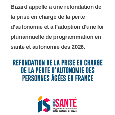
c
Bizard appelle à une refondation de
o
la prise en charge de la perte
m
d’autonomie et à l’adoption d’une loi
p
pluriannuelle de programmation en
r
santé et autonomie dès 2026.
e
n
d
u
n
s