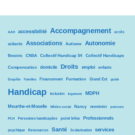
Accompagnement
accessibilité
accès
AAH
Associations
Autonomie
aidants
Autisme
CNSA
Besoins
Collectif Handicap 54
Collectif Handicaps
Droits
domicile
emploi
Compensation
enfants
Formation
Financement
Grand Est
Enquête
Familles
guide
Handicap
MDPH
inclusion
logement
Meurthe-et-Moselle
Nancy
newsletter
Médico-social
parcours
Professionnels
point Infos
Personnes handicapées
PCH
Santé
services
psychique
Ressources
Scolarisation