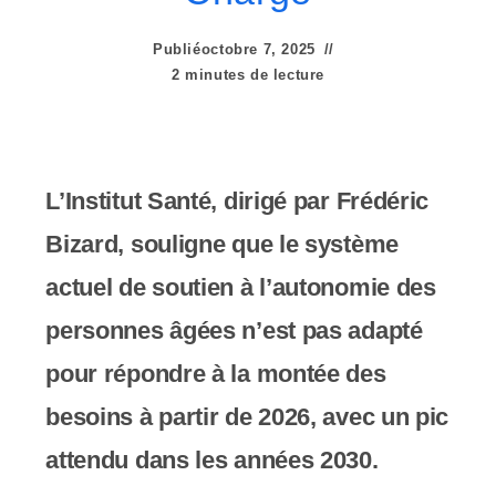
e
r
Publié
octobre 7, 2025
2 minutes de lecture
:
C
e
L’Institut Santé, dirigé par Frédéric
s
Bizard, souligne que le système
i
actuel de soutien à l’autonomie des
t
personnes âgées n’est pas adapté
e
pour répondre à la montée des
W
besoins à partir de 2026, avec un pic
e
attendu dans les années 2030.
b