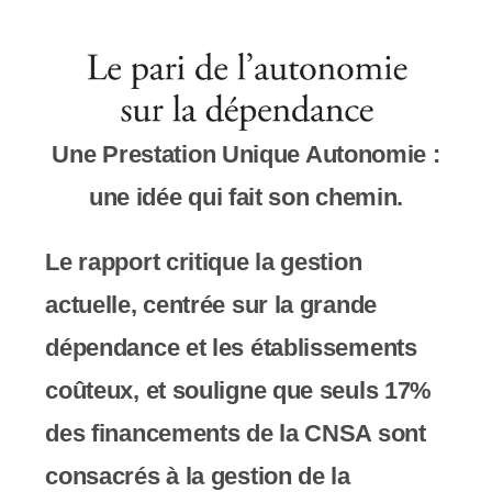
y
s
t
è
Une Prestation Unique Autonomie :
m
une idée qui fait son chemin.
e
d
Le rapport critique la gestion
'
actuelle, centrée sur la grande
a
dépendance et les établissements
c
coûteux, et souligne que seuls 17%
c
des financements de la CNSA sont
e
consacrés à la gestion de la