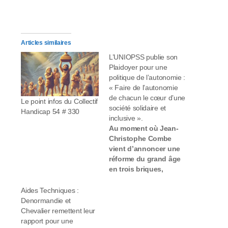
Articles similaires
L’UNIOPSS publie son
Plaidoyer pour une
politique de l’autonomie :
« Faire de l’autonomie
de chacun le cœur d’une
Le point infos du Collectif
société solidaire et
Handicap 54 # 330
inclusive ».
Au moment où Jean-
Christophe Combe
vient d’annoncer une
réforme du grand âge
en trois briques,
l’Uniopss rend public
un plaidoyer ambitieux
Aides Techniques :
qui repose sur une
Denormandie et
approche globale de
Chevalier remettent leur
l’autonomie tout au
rapport pour une