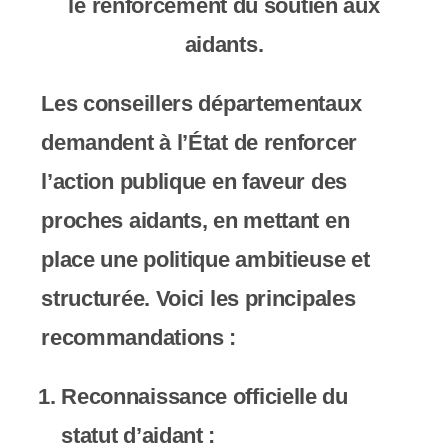
y
le renforcement du soutien aux
s
aidants.
t
Les conseillers départementaux
è
demandent à l’État de renforcer
m
l’action publique en faveur des
e
proches aidants, en mettant en
d
place une politique ambitieuse et
'
structurée. Voici les principales
a
recommandations :
c
c
Reconnaissance officielle du
e
statut d’aidant
: