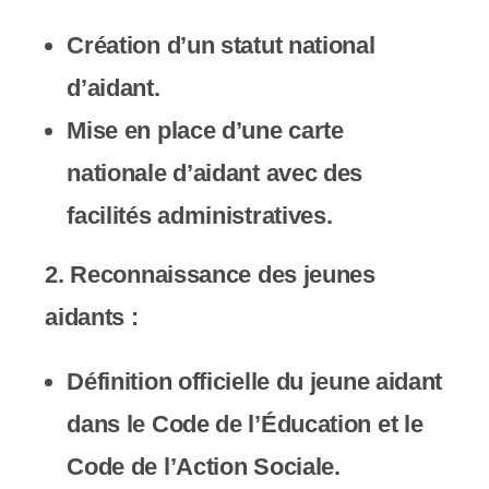
s
Création d’un statut national
s
d’aidant.
i
Mise en place d’une carte
b
nationale d’aidant avec des
i
facilités administratives.
l
2.
Reconnaissance des jeunes
i
aidants
:
t
é
Définition officielle du jeune aidant
.
dans le Code de l’Éducation et le
Code de l’Action Sociale.