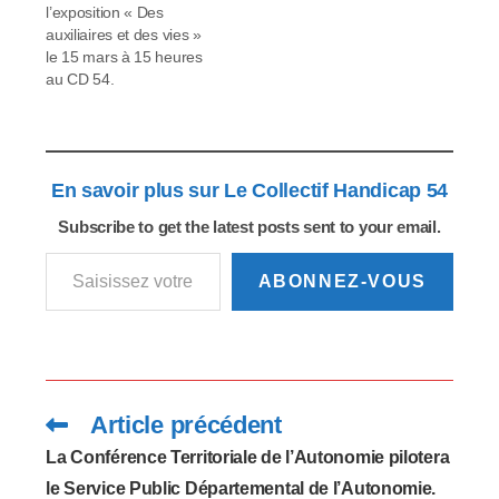
personnes
l’exposition « Des
handicapées (MDPH)
auxiliaires et des vies »
pour y rencontrer les
le 15 mars à 15 heures
62 agents mobilisés au
au CD 54.
quotidien ainsi que
des membres de la
Commission des droits
et de…
En savoir plus sur Le Collectif Handicap 54
Subscribe to get the latest posts sent to your email.
Saisissez votre adresse e-mail…
ABONNEZ-VOUS
Article précédent
Read
more
articles
La Conférence Territoriale de l’Autonomie pilotera
le Service Public Départemental de l’Autonomie.