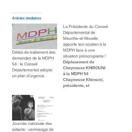
Articles similaires
La Présidente du Conseil
Départemental de
Meurthe-et-Moselle
apporte son soutien à la
MDPH face à une
Délais de traitement des
situation préoccupante !
demandes de la MDPH
Déplacement de
54 : le Conseil
Cheynesse KHIROUNI
Départemental adopte
à la MDPH 54
un plan d’urgence.
Chaynesse Khirouni,
présidente, et
Catherine Boursier,
1ère vice-présidente
en charge de
l’autonomie, se sont
rendues ce mardi à
la Maison
Journée nationale des
départementale des
aidants : vernissage de