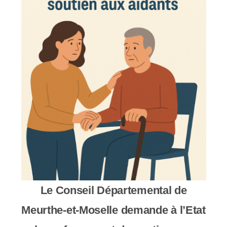
c
o
m
p
r
e
n
d
u
n
Le Conseil Départemental de
s
Meurthe-et-Moselle demande à l’Etat