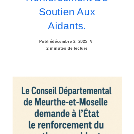
e
Soutien Aux
r
:
Aidants.
C
Publié
décembre 2, 2025
e
2 minutes de lecture
s
i
t
e
W
e
b