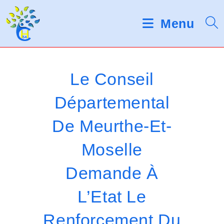
Skip
d
V
e
to
Menu
s
e
content
l
u
e
c
i
t
Le Conseil
e
l
u
Départemental
r
l
s
De Meurthe-Et-
d
e
'
é
z
Moselle
c
r
n
Demande À
a
o
n
L’Etat Le
t
Renforcement Du