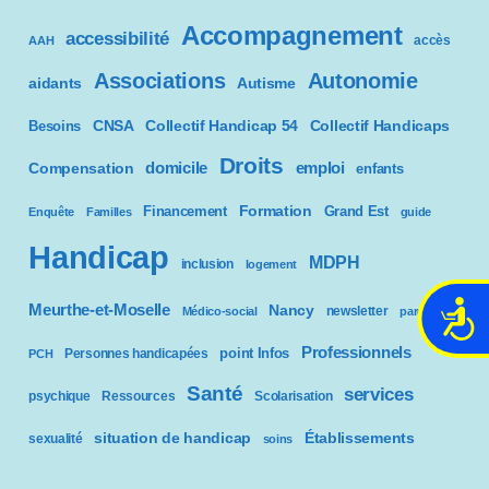
Accompagnement
accessibilité
accès
AAH
Associations
Autonomie
aidants
Autisme
CNSA
Besoins
Collectif Handicap 54
Collectif Handicaps
Droits
domicile
emploi
Compensation
enfants
Formation
Financement
Grand Est
Enquête
Familles
guide
Handicap
MDPH
inclusion
logement
Meurthe-et-Moselle
A
Nancy
newsletter
Médico-social
parcours
c
Professionnels
point Infos
Personnes handicapées
PCH
c
e
Santé
services
psychique
Ressources
Scolarisation
s
situation de handicap
Établissements
sexualité
s
soins
i