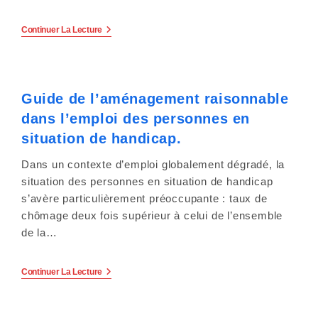
Chômage
Continuer La Lecture
De
Longue
Durée
Et
Handicap
Guide de l’aménagement raisonnable
:
Quelle
dans l’emploi des personnes en
Situation
En
situation de handicap.
2024
?
Dans un contexte d’emploi globalement dégradé, la
situation des personnes en situation de handicap
s’avère particulièrement préoccupante : taux de
chômage deux fois supérieur à celui de l’ensemble
de la…
Guide
Continuer La Lecture
De
L’aménagement
Raisonnable
Dans