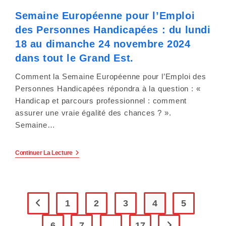
L’emploi
Semaine Européenne pour l’Emploi
Des
Personnes
des Personnes Handicapées : du lundi
En
Situation
18 au dimanche 24 novembre 2024
De
Handicap.
dans tout le Grand Est.
Comment la Semaine Européenne pour l’Emploi des
Personnes Handicapées répondra à la question : «
Handicap et parcours professionnel : comment
assurer une vraie égalité des chances ? ».
Semaine…
Semaine
Continuer La Lecture
Européenne
Pour
L’Emploi
Des
Personnes
Handicapées
1
2
3
4
5
Go to the previous page
:
Du Lundi
6
7
…
17
18