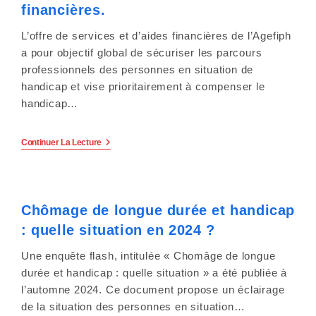
:
financières.
Pour
Plus
L’offre de services et d’aides financières de l’Agefiph
De
Justice
a pour objectif global de sécuriser les parcours
Sociale
professionnels des personnes en situation de
Dans
L’emploi.
handicap et vise prioritairement à compenser le
handicap…
Le
Continuer La Lecture
Catalogue
De
L’Agefiph
2025
Vient
Chômage de longue durée et handicap
De
Paraître
: quelle situation en 2024 ?
:
Offre
De
Une enquête flash, intitulée « Chomâge de longue
Services
durée et handicap : quelle situation » a été publiée à
Et
Aides
l’automne 2024. Ce document propose un éclairage
Financières.
de la situation des personnes en situation…