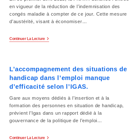
y
L’emploi.
en vigueur de la réduction de l’indemnisation des
s
congés maladie à compter de ce jour. Cette mesure
d’austérité, visant à économiser…
t
è
La
Continuer La Lecture
FNATH
m
Dénonce
La
Réduction
e
De
L’accompagnement des situations de
L’indemnisation
d
Des
handicap dans l’emploi manque
Congés
Maladie.
'
d’efficacité selon l’IGAS.
a
Gare aux moyens dédiés à l’insertion et à la
formation des personnes en situation de handicap,
c
prévient l’Igas dans un rapport dédié à la
gouvernance de la politique de l’emploi…
c
e
L’accompagnement
Continuer La Lecture