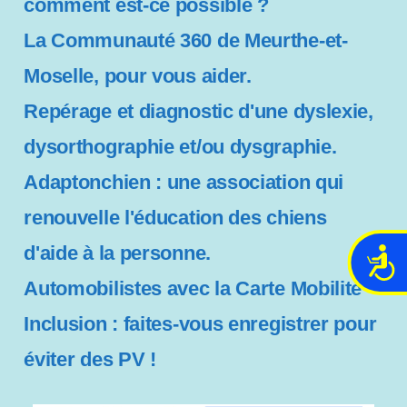
comment est-ce possible ?
La Communauté 360 de Meurthe-et-
Moselle, pour vous aider.
Repérage et diagnostic d'une dyslexie,
dysorthographie et/ou dysgraphie.
Adaptonchien : une association qui
renouvelle l'éducation des chiens
d'aide à la personne.
A
c
Automobilistes avec la Carte Mobilité
c
Inclusion : faites-vous enregistrer pour
e
s
éviter des PV !
s
i