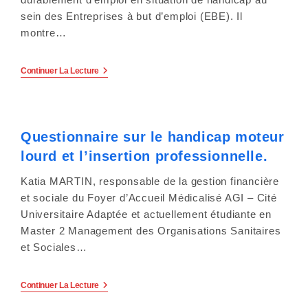
e
sein des Entreprises à but d’emploi (EBE). Il
r
montre…
:
L’Expérimentation
Continuer La Lecture
C
Territoires
Zéro
Chômeur
e
De
Longue
s
Questionnaire sur le handicap moteur
Durée
:
lourd et l’insertion professionnelle.
i
Favorable
À
L’emploi
Katia MARTIN, responsable de la gestion financière
t
Des
et sociale du Foyer d’Accueil Médicalisé AGI – Cité
Personnes
e
En
Universitaire Adaptée et actuellement étudiante en
Situation
Master 2 Management des Organisations Sanitaires
De
W
Handicap
et Sociales…
?
e
Questionnaire
Continuer La Lecture
b
Sur
Le