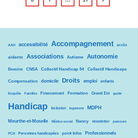
Aller à la page sui
Au
Dimanche
24
Novembre
2024
Dans
Tout
Le
Accompagnement
accessibilité
Grand
accès
AAH
Est.
Associations
Autonomie
aidants
Autisme
CNSA
Besoins
Collectif Handicap 54
Collectif Handicaps
Droits
domicile
emploi
Compensation
enfants
Formation
Financement
Grand Est
Enquête
Familles
guide
Handicap
MDPH
inclusion
logement
Meurthe-et-Moselle
Nancy
newsletter
Médico-social
parcours
Professionnels
point Infos
Personnes handicapées
PCH