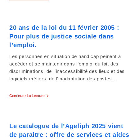
Des
s
Situations
De
s
Handicap
Dans
20 ans de la loi du 11 février 2005 :
L’emploi
i
Manque
Pour plus de justice sociale dans
D’efficacité
b
Selon
l’emploi.
L’IGAS.
i
Les personnes en situation de handicap peinent à
accéder et se maintenir dans l’emploi du fait des
l
discriminations, de l’inaccessibilité des lieux et des
i
logiciels métiers, de l’inadaptation des postes…
t
20
Continuer La Lecture
Ans
é
De
La
.
Loi
Du
Le catalogue de l’Agefiph 2025 vient
11
Février
de paraître : offre de services et aides
2005