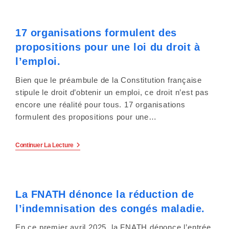
Handicap
c
Moteur
Lourd
o
17 organisations formulent des
Et
L’insertion
propositions pour une loi du droit à
m
Professionnelle.
l’emploi.
p
Bien que le préambule de la Constitution française
r
stipule le droit d’obtenir un emploi, ce droit n’est pas
encore une réalité pour tous. 17 organisations
e
formulent des propositions pour une…
n
17
Continuer La Lecture
d
Organisations
Formulent
u
Des
Propositions
Pour
n
La FNATH dénonce la réduction de
Une
Loi
l’indemnisation des congés maladie.
s
Du
Droit
À
En ce premier avril 2025, la FNATH dénonce l’entrée