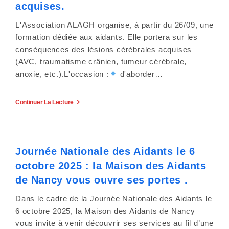
!
acquises.
c
L'Association ALAGH organise, à partir du 26/09, une
o
formation dédiée aux aidants. Elle portera sur les
m
conséquences des lésions cérébrales acquises
(AVC, traumatisme crânien, tumeur cérébrale,
p
anoxie, etc.).L'occasion :
d'aborder…
r
Formation
Continuer La Lecture
e
Pour
Aidant
D’un
n
Proche
À
d
Journée Nationale des Aidants le 6
La
Suite
octobre 2025 : la Maison des Aidants
De
u
Lésions
de Nancy vous ouvre ses portes .
Cérébrales
n
Acquises.
Dans le cadre de la Journée Nationale des Aidants le
s
6 octobre 2025, la Maison des Aidants de Nancy
vous invite à venir découvrir ses services au fil d’une