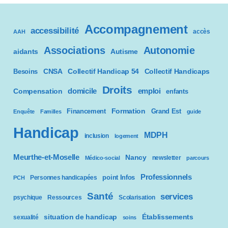
Accompagnement
accessibilité
accès
AAH
Associations
Autonomie
aidants
Autisme
CNSA
Besoins
Collectif Handicap 54
Collectif Handicaps
Droits
domicile
emploi
Compensation
enfants
Formation
Financement
Grand Est
Enquête
Familles
guide
Handicap
MDPH
inclusion
logement
Meurthe-et-Moselle
Nancy
newsletter
Médico-social
parcours
Professionnels
point Infos
Personnes handicapées
PCH
Santé
services
psychique
Ressources
Scolarisation
situation de handicap
Établissements
sexualité
soins