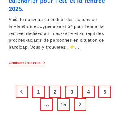
calendrier pour l’été et la rentrée
! »
Le
2025.
9
Septembre
Voici le nouveau calendrier des actions de
À
16h
la PlateformeOxygèneRépit 54 pour l'été et la
À
rentrée, dédiées au mieux-être et au répit des
Maxéville.
proches-aidants de personnes en situation de
handicap. Vous y trouverez :
…
OxygèneRépit54
Continuer La Lecture
Propose
Son
Calendrier
Pour
L’été
Et
1
2
3
4
5
Go to the previous page
La
Rentrée
…
15
2025.
Aller à la page suivante