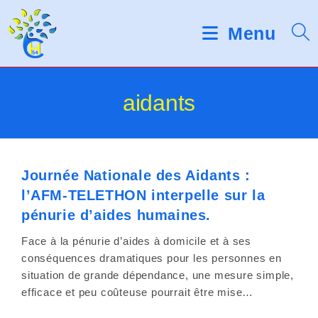
Skip
d
V
e
to
Menu
s
e
content
l
u
e
c
i
aidants
t
e
l
u
r
l
s
d
Journée Nationale des Aidants :
e
'
l’AFM-TELETHON interpelle sur la
é
z
pénurie d’aides humaines.
c
r
n
Face à la pénurie d’aides à domicile et à ses
a
conséquences dramatiques pour les personnes en
o
n
situation de grande dépendance, une mesure simple,
t
efficace et peu coûteuse pourrait être mise…