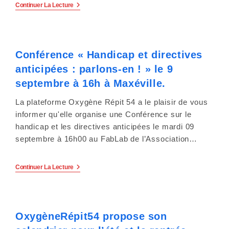
L’UDAF
Continuer La Lecture
54
Fête
Ses
80
Ans
Conférence « Handicap et directives
Le
30
anticipées : parlons-en ! » le 9
Septembre
2025
septembre à 16h à Maxéville.
:
Inscrivez-
La plateforme Oxygène Répit 54 a le plaisir de vous
Vous
!
informer qu'elle organise une Conférence sur le
handicap et les directives anticipées le mardi 09
septembre à 16h00 au FabLab de l’Association…
Conférence
Continuer La Lecture
« Handicap
Et
Directives
Anticipées
:
OxygèneRépit54 propose son
Parlons-
En