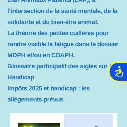
l’intersection de la santé mentale, de la
solidarité et du bien-être animal.
La théorie des petites cuillères pour
rendre visible la fatigue dans le dossier
MDPH et/ou en CDAPH.
Glossaire participatif des sigles sur le
A
Handicap
c
c
Impôts 2025 et handicap : les
e
s
allégements prévus.
s
i
b
i