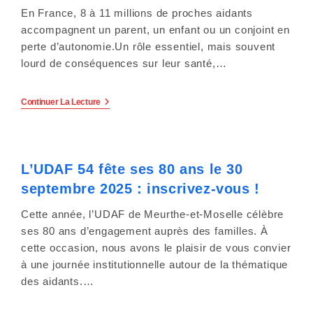
14
En France, 8 à 11 millions de proches aidants
À
17h
accompagnent un parent, un enfant ou un conjoint en
À
perte d’autonomie.Un rôle essentiel, mais souvent
Saint-
Nicolas-
lourd de conséquences sur leur santé,…
De-
Port.
Du
Continuer La Lecture
Répit
Pour
Les
Aidants
Jusqu’à
L’UDAF 54 fête ses 80 ans le 30
6
Jours
septembre 2025 : inscrivez-vous !
Avec
Un
Accompagnement
Cette année, l’UDAF de Meurthe-et-Moselle célèbre
Auprès
ses 80 ans d’engagement auprès des familles. À
De
La
cette occasion, nous avons le plaisir de vous convier
Personne
à une journée institutionnelle autour de la thématique
Aidée.
des aidants.…