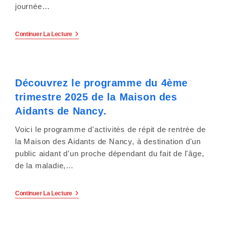
y
journée…
s
Journée
Continuer La Lecture
t
Nationale
Des
è
Aidants
Le
6
m
Découvrez le programme du 4ème
Octobre
2025
trimestre 2025 de la Maison des
e
:
La
Aidants de Nancy.
Maison
d
Des
Voici le programme d'activités de répit de rentrée de
Aidants
'
De
la Maison des Aidants de Nancy, à destination d'un
Nancy
public aidant d'un proche dépendant du fait de l'âge,
Vous
a
Ouvre
de la maladie,…
Ses
c
Portes
.
Découvrez
Continuer La Lecture
c
Le
Programme
e
Du