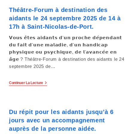
4ème
Trimestre
s
Théâtre-Forum à destination des
2025
De
s
aidants le 24 septembre 2025 de 14 à
La
Maison
17h à Saint-Nicolas-de-Port.
i
Des
Aidants
𝗩𝗼𝘂𝘀 𝗲̂𝘁𝗲𝘀 𝗮𝗶𝗱𝗮𝗻𝘁𝘀 𝗱'𝘂𝗻 𝗽𝗿𝗼𝗰𝗵𝗲 𝗱𝗲́𝗽𝗲𝗻𝗱𝗮𝗻𝘁
De
b
Nancy.
𝗱𝘂 𝗳𝗮𝗶𝘁 𝗱'𝘂𝗻𝗲 𝗺𝗮𝗹𝗮𝗱𝗶𝗲, 𝗱'𝘂𝗻 𝗵𝗮𝗻𝗱𝗶𝗰𝗮𝗽
i
𝗽𝗵𝘆𝘀𝗶𝗾𝘂𝗲 𝗼𝘂 𝗽𝘀𝘆𝗰𝗵𝗶𝗾𝘂𝗲, 𝗱𝗲 𝗹'𝗮𝘃𝗮𝗻𝗰𝗲́𝗲 𝗲𝗻
𝗮̂𝗴𝗲 ? Théâtre-Forum à destination des aidants le 24
l
septembre 2025 de…
i
Théâtre-
Continuer La Lecture
t
Forum
À
Destination
é
Des
Aidants
.
Du répit pour les aidants jusqu’à 6
Le
24
jours avec un accompagnement
Septembre
2025
auprès de la personne aidée.
De