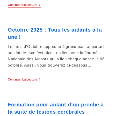
e
Journée
Continuer La Lecture
Nationale
r
Des
Aidants
:
:
L’AFM-
Octobre 2025 : Tous les aidants à la
C
TELETHON
Interpelle
une !
Sur
e
La
Pénurie
Le mois d'Octobre approche à grand pas, apportant
s
D’aides
son lot de manifestations en lien avec la Journée
Humaines.
Nationale des Aidants qui a lieu chaque année le 06
i
octobre. Aussi, vous trouverez ci-dessous…
t
Octobre
e
Continuer La Lecture
2025
:
W
Tous
Les
e
Aidants
Formation pour aidant d’un proche à
À
La
b
la suite de lésions cérébrales
Une