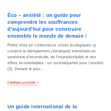
Aborder
s
La
Sexualité,
s
Éco – anxiété : un guide pour
À
Destination
comprendre les souffrances
Des
i
Professionnels
d’aujourd’hui pour construire
De
b
L’accompagnement
ensemble le monde de demain !
Et
De
i
Petite mise en contexteLes crises écologiques (y
La
Santé.
compris le dérèglement climatique) entraînent un
l
sentiment d'incertitude, de l'imprédictibilité et des
i
effets incontrôlables : un cocktailparfait pour l’anxiété
(5). Devant le peu…
t
é
Éco
Continuer La Lecture
–
Anxiété
.
:
Un
Guide
Un guide international de la
Pour
Comprendre