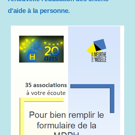
s
d'aide à la personne.
i
b
i
l
i
t
é