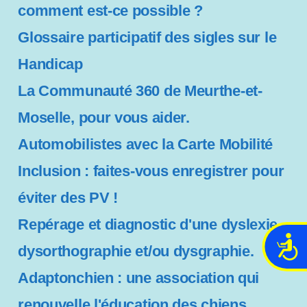
comment est-ce possible ?
Glossaire participatif des sigles sur le
Handicap
La Communauté 360 de Meurthe-et-
Moselle, pour vous aider.
Automobilistes avec la Carte Mobilité
Inclusion : faites-vous enregistrer pour
éviter des PV !
Repérage et diagnostic d'une dyslexie,
A
dysorthographie et/ou dysgraphie.
c
c
Adaptonchien : une association qui
e
renouvelle l'éducation des chiens
s