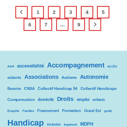
Un
Site
Internet
1
2
3
4
5
Go to the previous page
À
Destination
6
7
…
9
Des
Aller à la page sui
Personnes
En
Situation
De
Handicap.
Accompagnement
accessibilité
accès
AAH
Associations
Autonomie
aidants
Autisme
CNSA
Besoins
Collectif Handicap 54
Collectif Handicaps
Droits
domicile
emploi
Compensation
enfants
Formation
Financement
Grand Est
Enquête
Familles
guide
Handicap
MDPH
inclusion
logement