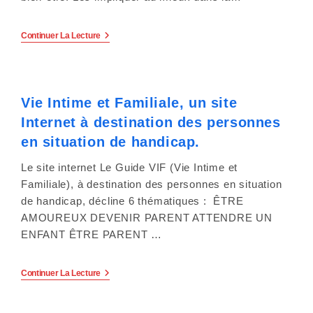
La
Continuer La Lecture
Santé
Buccodentaire
Des
Personnes
En
Vie Intime et Familiale, un site
Situation
De
Internet à destination des personnes
Handicap
:
en situation de handicap.
Un
Guide
Le site internet Le Guide VIF (Vie Intime et
Pour
Une
Familiale), à destination des personnes en situation
Meilleure
de handicap, décline 6 thématiques : ÊTRE
Prévention
Et
AMOUREUX DEVENIR PARENT ATTENDRE UN
Un
ENFANT ÊTRE PARENT …
Meilleur
Accès
Aux
Soins.
Vie
Continuer La Lecture
Intime
Et
Familiale,