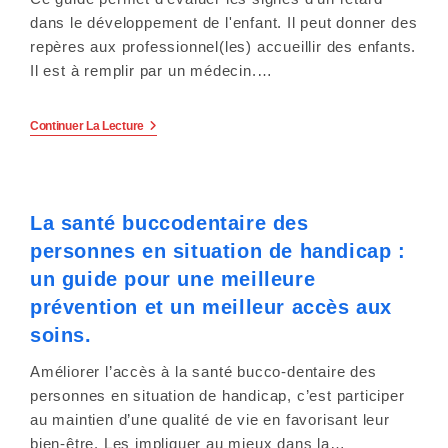
Déficit
De
dans le développement de l'enfant. Il peut donner des
L’attention/hyperactivité.
repères aux professionnel(les) accueillir des enfants.
Il est à remplir par un médecin.…
Détecter
Continuer La Lecture
Les
Signes
De
Développement
Inhabituel
La santé buccodentaire des
Chez
L’enfant
personnes en situation de handicap :
De
Moins
un guide pour une meilleure
De
7
prévention et un meilleur accès aux
Ans
soins.
:
Un
Guide
Améliorer l’accès à la santé bucco-dentaire des
À
personnes en situation de handicap, c’est participer
L’usage
Des
au maintien d’une qualité de vie en favorisant leur
Professionnels
bien-être. Les impliquer au mieux dans la…
!