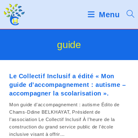
Skip
d
V
e
to
Menu
s
e
content
l
u
e
c
i
guide
t
e
l
u
r
l
s
d
Le Collectif Inclusif a édité « Mon
e
'
guide d’accompagnement : autisme –
é
z
accompagner la scolarisation ».
c
r
n
Mon guide d'accompagnement : autisme Édito de
a
Chams-Ddine BELKHAYAT, Président de
o
n
l’association Le Collectif Inclusif À l’heure de la
t
construction du grand service public de l’école
inclusive visant à offrir…