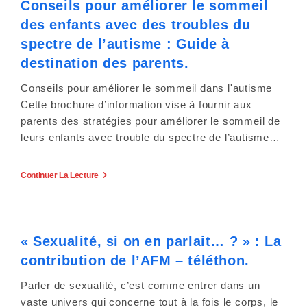
Conseils pour améliorer le sommeil
Guide
c
Pour
des enfants avec des troubles du
En
o
Savoir
spectre de l’autisme : Guide à
Plus
Sur
destination des parents.
m
Les
Caractéristiques
Conseils pour améliorer le sommeil dans l'autisme
p
Des
Jeunes
Cette brochure d’information vise à fournir aux
Autistes
r
parents des stratégies pour améliorer le sommeil de
.
leurs enfants avec trouble du spectre de l’autisme…
e
n
Conseils
Continuer La Lecture
Pour
Améliorer
d
Le
Sommeil
u
Des
« Sexualité, si on en parlait… ? » : La
Enfants
n
Avec
contribution de l’AFM – téléthon.
Des
Troubles
s
Du
Parler de sexualité, c’est comme entrer dans un
Spectre
vaste univers qui concerne tout à la fois le corps, le
De