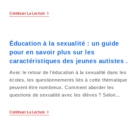
e
r
Le
Continuer La Lecture
Collectif
:
Inclusif
A
Édité
C
«
Éducation à la sexualité : un guide
Mon
e
Guide
pour en savoir plus sur les
D’accompagnement
:
s
caractéristiques des jeunes autistes .
Autisme
–
i
Avec le retour de l’éducation à la sexualité dans les
Accompagner
La
écoles, les questionnements liés à cette thématique
Scolarisation
t
peuvent être nombreux. Comment aborder les
».
questions de sexualité avec les élèves ? Selon…
e
W
Éducation
Continuer La Lecture
À
e
La
Sexualité
:
b
Un