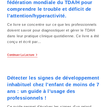
fédération mondiale du TDA/H pour
Les
Souffrances
comprendre le trouble et déficit de
D’aujourd’hui
Pour
l’attention/hyperactivité.
Construire
Ensemble
Ce livre se concentre sur ce que les professionnels
Le
Monde
doivent savoir pour diagnostiquer et gérer le TDAH
De
dans leur pratique clinique quotidienne. Ce livre a été
Demain
!
conçu et écrit par…
Un
Continuer La Lecture
Guide
International
De
La
Fédération
Détecter les signes de développement
Mondiale
Du
inhabituel chez l’enfant de moins de 7
TDA/H
Pour
ans : un guide à l’usage des
Comprendre
Le
professionnels !
Trouble
Et
Ce guide permet d'évaluer les signes d'un retard