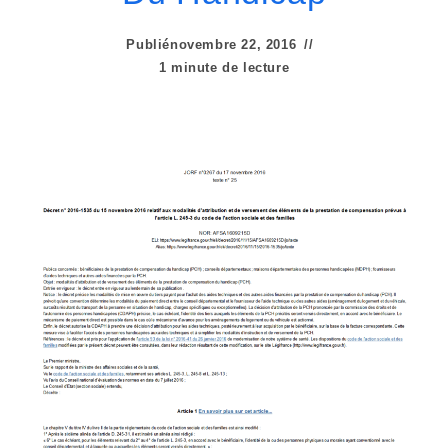
e
r
Publié
novembre 22, 2016
1 minute de lecture
:
C
e
s
i
t
e
W
e
b