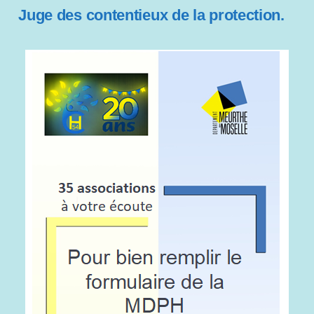
s
Juge des contentieux de la protection.
i
b
i
l
i
t
é