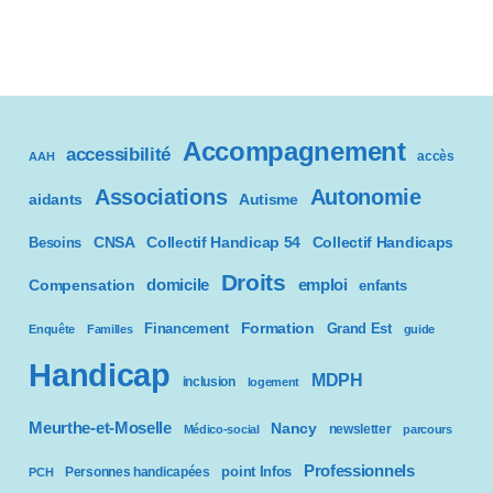
Accompagnement
accessibilité
accès
AAH
Associations
Autonomie
aidants
Autisme
CNSA
Besoins
Collectif Handicap 54
Collectif Handicaps
Droits
domicile
emploi
Compensation
enfants
Formation
Financement
Grand Est
Enquête
Familles
guide
Handicap
MDPH
inclusion
logement
Meurthe-et-Moselle
Nancy
newsletter
Médico-social
parcours
Professionnels
point Infos
Personnes handicapées
PCH