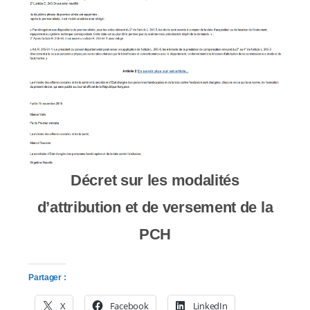
c
o
m
p
r
e
n
Décret sur les modalités
d
d’attribution et de versement de la
u
PCH
n
Partager :
s
X
Facebook
LinkedIn