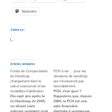
y
s
Mastodon
t
è
J’aime ça :
Chargement…
m
e
d
Articles similaires
'
Fonds de Compensation
PCH à vie … pour les
du Handicap :
situations de handicap
a
changement dans le
qui n’évolueront pas
calcul ressources et les
favorablement.
c
modalités d’attribution.
PCH, c'est quoi ?
Dix-sept ans après la
Rappelons que, depuis
c
loi Handicap de 2005,
2006, la PCH est une
un décret vient
aide financière
e
préciser comment sont
destinée à compenser