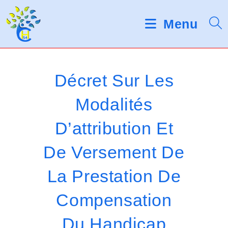
Skip
d
V
e
to
Menu
s
e
content
l
u
e
c
i
t
Décret Sur Les
e
l
u
Modalités
r
l
s
D’attribution Et
d
e
'
é
z
De Versement De
c
r
n
La Prestation De
a
o
n
Compensation
t
Du Handicap