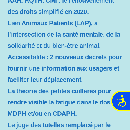
AAH, RQTH, CMI : le renouvellement
des droits simplifié en 2020.
Lien Animaux Patients (LAP), à
l’intersection de la santé mentale, de la
solidarité et du bien-être animal.
Accessibilité : 2 nouveaux décrets pour
fournir une information aux usagers et
faciliter leur déplacement.
La théorie des petites cuillères pour
A
rendre visible la fatigue dans le dossier
c
MDPH et/ou en CDAPH.
c
e
Le juge des tutelles remplacé par le
s