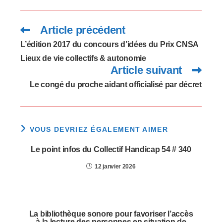
handicap ? Au terme
de…
Article précédent
Read
more
articles
L’édition 2017 du concours d’idées du Prix CNSA
Lieux de vie collectifs & autonomie
Article suivant
Le congé du proche aidant officialisé par décret
VOUS DEVRIEZ ÉGALEMENT AIMER
Le point infos du Collectif Handicap 54 # 340
12 janvier 2026
La bibliothèque sonore pour favoriser l’accès
à la lecture des personnes en situation de