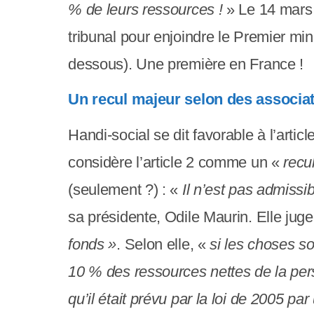
y
% de leurs ressources !
» Le 14 mars 
s
tribunal pour enjoindre le Premier min
t
dessous). Une première en France !
è
Un recul majeur selon des associa
m
Handi-social se dit favorable à l’articl
e
considère l’article 2 comme un «
recul
d
(seulement ?) : «
Il n’est pas admissib
'
sa présidente, Odile Maurin. Elle jug
a
fonds »
. Selon elle, «
si les choses so
c
10 % des ressources nettes de la p
c
qu’il était prévu par la loi de 2005 par
e