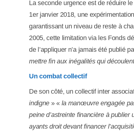
La seconde urgence est de réduire le 
c
1er janvier 2018, une expérimentation 
o
garantissant un niveau de reste à cha
m
2005, cette limitation via les Fonds 
p
de l’appliquer n’a jamais été publié 
r
mettre fin aux inégalités qui découlen
e
n
Un combat collectif
d
De son côté, un collectif inter associ
u
indigne
» «
la manœuvre engagée par 
n
peine d’astreinte financière à publier
s
ayants droit devant financer l’acquisi