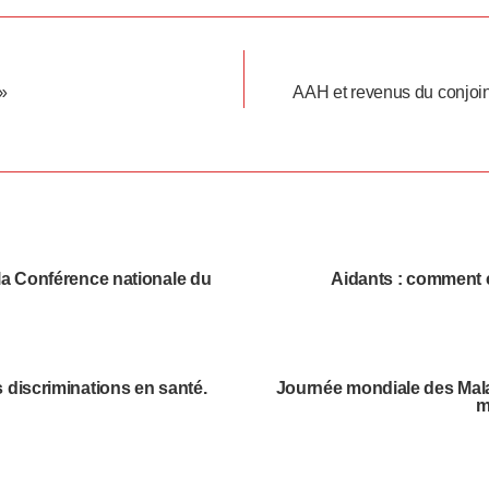
 »
AAH et revenus du conjoin
 la Conférence nationale du
Aidants : comment c
es discriminations en santé.
Journée mondiale des Malad
m