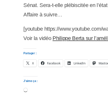
p
Sénat. Sera-t-elle plébiscitée en l’état
p
Affaire à suivre…
u
y
[youtube https://www.youtube.com/
e
Voir la vidéo
Philippe Berta sur l’am
z
Partager :
s
X
Facebook
LinkedIn
Masto
u
r
J’aime ça :
C
Chargement…
t
r