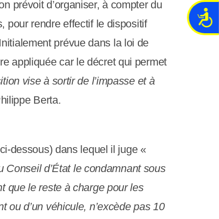
on prévoit d’organiser, à compter du
A
pour rendre effectif le dispositif
c
c
nitialement prévue dans la loi de
e
re appliquée car le décret qui permet
s
s
tion vise à sortir de l’impasse et à
i
b
Philippe Berta.
i
l
i
t
 ci-dessous) dans lequel il juge «
é
u Conseil d’État le condamnant sous
t que le reste à charge pour les
ent ou d’un véhicule, n’excède pas 10