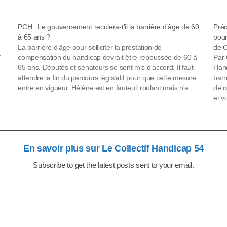
PCH : Le gouvernement reculera-t’il la barrière d’âge de 60
Préc
à 65 ans ?
pour
La barrière d'âge pour solliciter la prestation de
de 
7
compensation du handicap devrait être repoussée de 60 à
Par 
65 ans. Députés et sénateurs se sont mis d'accord. Il faut
Hand
attendre la fin du parcours législatif pour que cette mesure
barr
entre en vigueur. Hélène est en fauteuil roulant mais n'a
de c
obtenu aucun…
et v
des
En savoir plus sur Le Collectif Handicap 54
Subscribe to get the latest posts sent to your email.