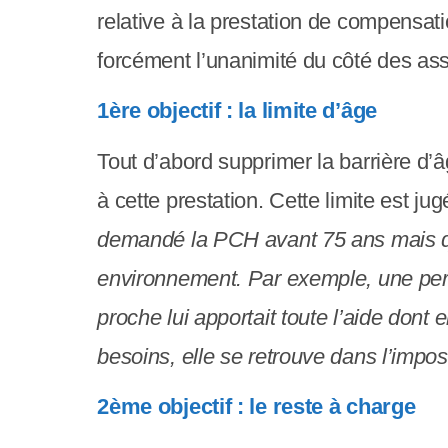
e
relative à la prestation de compensati
r
forcément l’unanimité du côté des ass
:
1ère objectif : la limite d’âge
C
e
Tout d’abord supprimer la barrière d’â
s
à cette prestation. Cette limite est ju
i
demandé la PCH avant 75 ans mais qui
t
environnement. Par exemple, une per
e
proche lui apportait toute l’aide dont 
W
besoins, elle se retrouve dans l’imposs
e
2ème objectif : le reste à charge
b