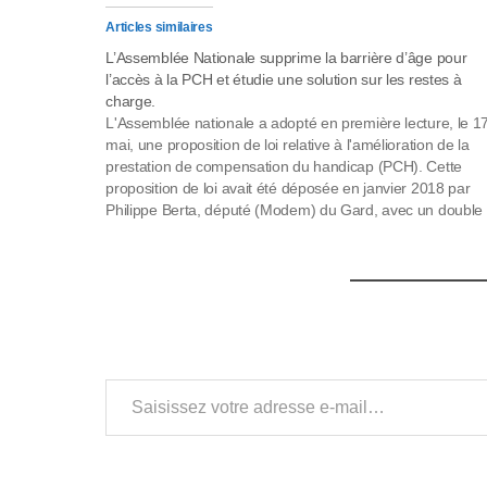
l
Articles similaires
L’Assemblée Nationale supprime la barrière d’âge pour
-
l’accès à la PCH et étudie une solution sur les restes à
charge.
F
L'Assemblée nationale a adopté en première lecture, le 1
mai, une proposition de loi relative à l'amélioration de la
1
prestation de compensation du handicap (PCH). Cette
proposition de loi avait été déposée en janvier 2018 par
1
Philippe Berta, député (Modem) du Gard, avec un double
p
objectif : d'une part, supprimer…
o
u
r
Saisissez votre adresse e-mail…
a
d