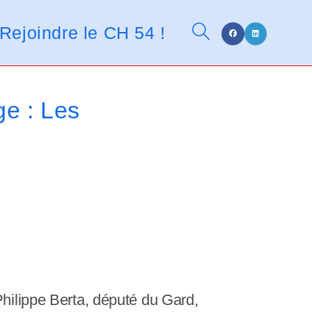
n
t
Rejoindre le CH 54 !
Toggle
d
e
s
l
website
e : Les
e
c
t
search
e
u
r
s
d
'
é
Philippe Berta, député du Gard,