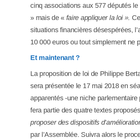
cinq associations aux 577 députés le 1
s
» mais de «
faire appliquer la loi ».
Ce
s
situations financières désespérées, l’
i
10 000 euros ou tout simplement ne p
b
i
Et maintenant ?
l
La proposition de loi de Philippe Ber
i
sera présentée le 17 mai 2018 en sé
t
apparentés -une niche parlementaire p
é
fera partie des quatre textes proposés
.
proposer des dispositifs d’amélioratio
A
par l’Assemblée. Suivra alors le proc