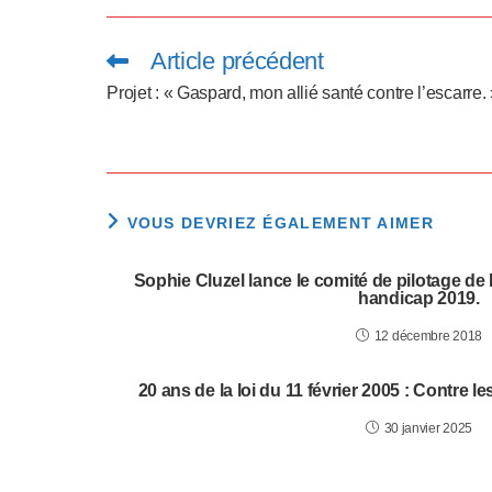
a
p
Article précédent
Read
more
t
articles
Projet : « Gaspard, mon allié santé contre l’escarre.
e
r
l
VOUS DEVRIEZ ÉGALEMENT AIMER
e
Sophie Cluzel lance le comité de pilotage de
handicap 2019.
s
12 décembre 2018
i
t
20 ans de la loi du 11 février 2005 : Contre l
e
30 janvier 2025
W