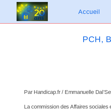
Skip
V
to
Accueil
e
content
u
i
PCH, B
l
l
e
z
n
o
Par Handicap.fr / Emmanuelle Dal’Se
t
La commission des Affaires sociales e