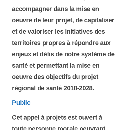
s
accompagner dans la mise en
s
oeuvre de leur projet, de capitaliser
i
et de valoriser les initiatives des
b
territoires propres à répondre aux
i
enjeux et défis de notre système de
l
santé et permettant la mise en
i
oeuvre des objectifs du projet
t
régional de santé 2018-2028.
é
Public
.
Cet appel à projets est ouvert à
toute personne morale oeuvrant