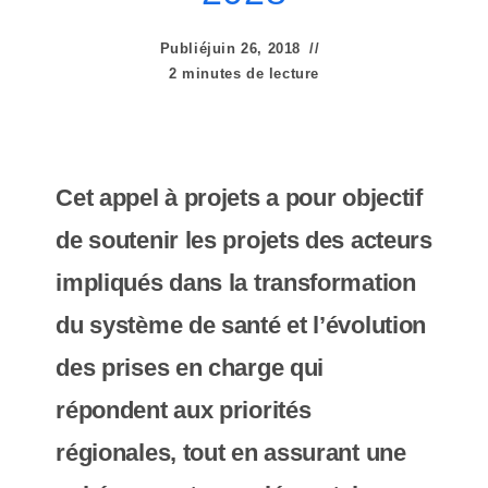
e
r
Publié
juin 26, 2018
2 minutes de lecture
:
C
e
Cet appel à projets a pour objectif
s
de soutenir les projets des acteurs
i
impliqués dans la transformation
t
du système de santé et l’évolution
e
des prises en charge qui
W
répondent aux priorités
e
régionales, tout en assurant une
b