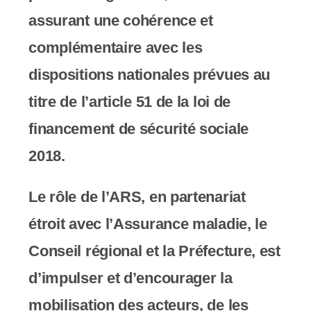
y
assurant une cohérence et
s
complémentaire avec les
t
dispositions nationales prévues au
è
titre de l’article 51 de la loi de
m
financement de sécurité sociale
e
2018.
d
'
Le rôle de l’ARS, en partenariat
a
étroit avec l’Assurance maladie, le
c
Conseil régional et la Préfecture, est
c
d’impulser et d’encourager la
e
mobilisation des acteurs, de les