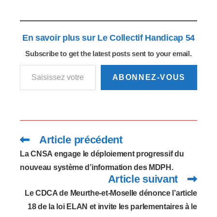
Régionale…
Schéma…
instance stratégique
de l’ARS. Elle concourt
à la mise en œuvre de
En savoir plus sur Le Collectif Handicap 54
la politique régionale
de santé en donnant
Subscribe to get the latest posts sent to your email.
des avis sur ses
Saisissez votre adresse e-mail…
modalités
d’élaboration, de suivi
ABONNEZ-VOUS
et d’évaluation. Elle…
Article précédent
Read
more
articles
La CNSA engage le déploiement progressif du
nouveau système d’information des MDPH.
Article suivant
Le CDCA de Meurthe-et-Moselle dénonce l’article
18 de la loi ELAN et invite les parlementaires à le