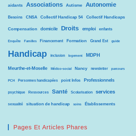
Associations
Autonomie
aidants
Autisme
CNSA
Besoins
Collectif Handicap 54
Collectif Handicaps
Droits
domicile
emploi
Compensation
enfants
Formation
Financement
Grand Est
Enquête
Familles
guide
Handicap
MDPH
inclusion
logement
Meurthe-et-Moselle
Nancy
newsletter
Médico-social
parcours
Professionnels
point Infos
Personnes handicapées
PCH
Santé
services
psychique
Ressources
Scolarisation
situation de handicap
Établissements
sexualité
soins
Pages Et Articles Phares