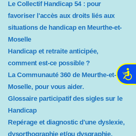
Le Collectif Handicap 54 : pour
favoriser l'accès aux droits liés aux
situations de handicap en Meurthe-et-
Moselle
Handicap et retraite anticipée,
comment est-ce possible ?
A
La Communauté 360 de Meurthe-et-
c
Moselle, pour vous aider.
c
e
Glossaire participatif des sigles sur le
s
s
Handicap
i
Repérage et diagnostic d'une dyslexie,
b
i
dysorthographie et/ou dysgraphie.