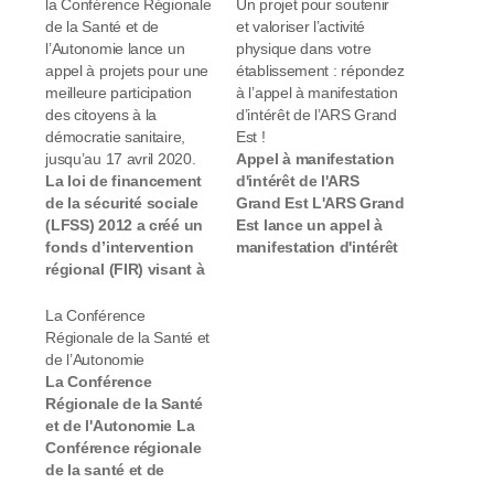
la Conférence Régionale
Un projet pour soutenir
de la Santé et de
et valoriser l’activité
l’Autonomie lance un
physique dans votre
appel à projets pour une
établissement : répondez
meilleure participation
à l’appel à manifestation
des citoyens à la
d’intérêt de l’ARS Grand
démocratie sanitaire,
Est !
jusqu’au 17 avril 2020.
Appel à manifestation
La loi de financement
d'intérêt de l'ARS
de la sécurité sociale
Grand Est L'ARS Grand
(LFSS) 2012 a créé un
Est lance un appel à
fonds d’intervention
manifestation d'intérêt
régional (FIR) visant à
visant à soutenir toute
renforcer la capacité
action innovante sur
d’action transversale
les champs PA et PH,
La Conférence
des Agences
permettant de soutenir
Régionale de la Santé et
régionales de santé
et de valoriser toute
de l’Autonomie
(ARS) et la fongibilité
activité physique
La Conférence
des crédits. Sur
déployée par les
Régionale de la Santé
l’enveloppe globale
ESMS. Objectif En
et de l'Autonomie La
2020 déléguée par
déclinaison des
Conférence régionale
l’ARS Grand Est à la
orientations
de la santé et de
CRSA, la Conférence
nationales, le
l'autonomie est une