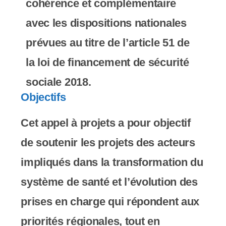
cohérence et complémentaire
c
avec les dispositions nationales
o
prévues au titre de l’article 51 de
m
la loi de financement de sécurité
p
sociale 2018.
r
Objectifs
e
Cet appel à projets a pour objectif
n
de soutenir les projets des acteurs
d
impliqués dans la transformation du
u
système de santé et l’évolution des
n
prises en charge qui répondent aux
s
priorités régionales, tout en