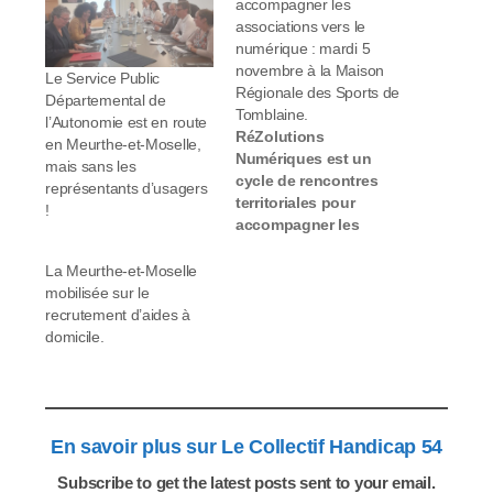
accompagner les
associations vers le
numérique : mardi 5
novembre à la Maison
Le Service Public
Régionale des Sports de
Départemental de
Tomblaine.
l’Autonomie est en route
RéZolutions
en Meurthe-et-Moselle,
Numériques est un
mais sans les
cycle de rencontres
représentants d’usagers
territoriales pour
!
accompagner les
associations dans leur
transition numérique.
La Meurthe-et-Moselle
Ces événements
mobilisée sur le
ouverts à tous sont
recrutement d’aides à
des moments qui
domicile.
allient des
conférences-débats,
des ateliers pratiques
ou des temps
En savoir plus sur Le Collectif Handicap 54
d'échange type
barcamps animés par
Subscribe to get the latest posts sent to your email.
des experts du