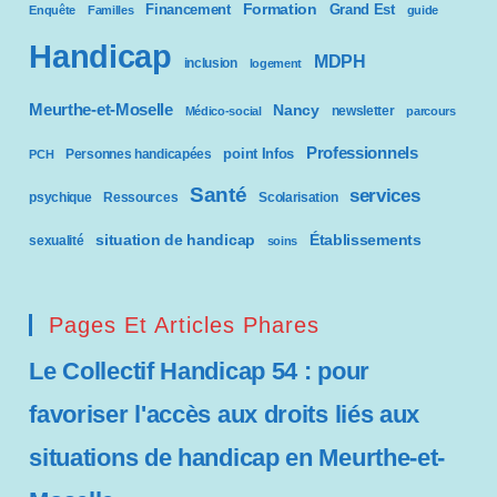
Formation
Financement
Grand Est
Enquête
Familles
guide
Handicap
MDPH
inclusion
logement
Meurthe-et-Moselle
Nancy
newsletter
Médico-social
parcours
Professionnels
point Infos
Personnes handicapées
PCH
Santé
services
psychique
Ressources
Scolarisation
situation de handicap
Établissements
sexualité
soins
Pages Et Articles Phares
Le Collectif Handicap 54 : pour
favoriser l'accès aux droits liés aux
situations de handicap en Meurthe-et-