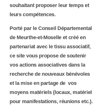
c
souhaitant proposer leur temps et
o
leurs compétences.
m
Porté par le Conseil Départemental
p
de Meurthe-et-Moselle et créé en
r
partenariat avec le tissu associatif,
e
ce site vous propose de soutenir
n
vos actions associatives dans la
d
recherche de nouveaux bénévoles
u
et la mise en partage de vos
n
moyens matériels (locaux, matériel
s
pour manifestations, réunions etc.).