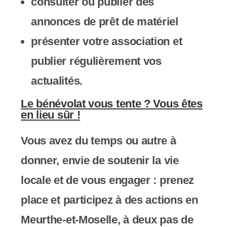
consulter ou publier des
s
annonces de prêt de matériel
s
présenter votre association et
i
publier régulièrement vos
b
actualités.
i
Le bénévolat vous tente ? Vous êtes
l
en lieu sûr !
i
Vous avez du temps ou autre à
t
donner, envie de soutenir la vie
é
locale et de vous engager : prenez
.
place et participez à des actions en
Meurthe-et-Moselle, à deux pas de