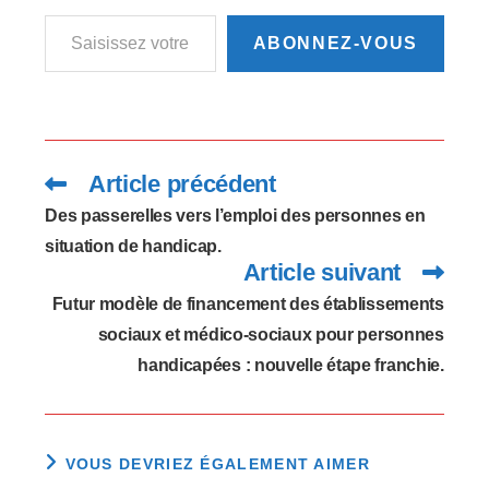
Saisissez votre adresse e-mail…
numérique. Lorraine
Mouvement associatif
ABONNEZ-VOUS
a souhaité s'inscrire
dans cette…
Article précédent
Read
more
articles
Des passerelles vers l’emploi des personnes en
situation de handicap.
Article suivant
Futur modèle de financement des établissements
sociaux et médico-sociaux pour personnes
handicapées : nouvelle étape franchie.
VOUS DEVRIEZ ÉGALEMENT AIMER