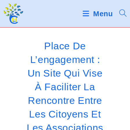
Skip
d
V
e
to
Menu
s
e
content
l
u
e
c
i
t
Place De
e
l
u
L’engagement :
r
l
s
Un Site Qui Vise
d
e
'
é
z
À Faciliter La
c
r
n
Rencontre Entre
a
o
n
Les Citoyens Et
t
Les Associations