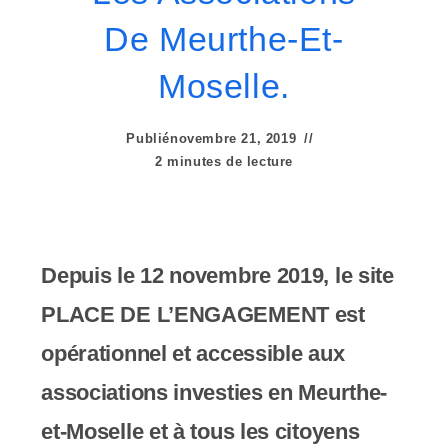
e
De Meurthe-Et-
r
:
Moselle.
C
Publié
novembre 21, 2019
e
2 minutes de lecture
s
i
t
Depuis le 12 novembre 2019, le site
e
PLACE DE L’ENGAGEMENT est
W
opérationnel et accessible aux
e
associations investies en Meurthe-
b
et-Moselle et à tous les citoyens