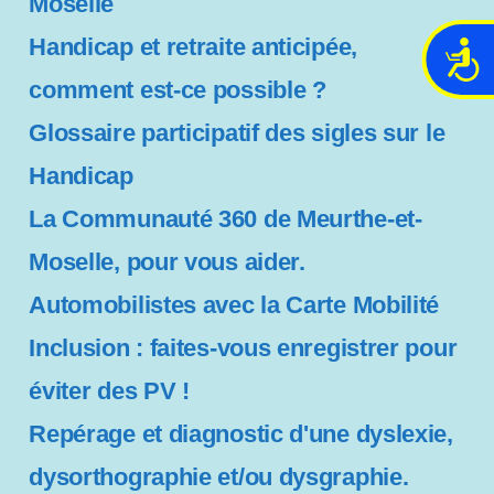
Moselle
Handicap et retraite anticipée,
A
c
comment est-ce possible ?
c
Glossaire participatif des sigles sur le
e
s
Handicap
s
i
La Communauté 360 de Meurthe-et-
b
Moselle, pour vous aider.
i
l
Automobilistes avec la Carte Mobilité
i
t
Inclusion : faites-vous enregistrer pour
é
éviter des PV !
Repérage et diagnostic d'une dyslexie,
dysorthographie et/ou dysgraphie.