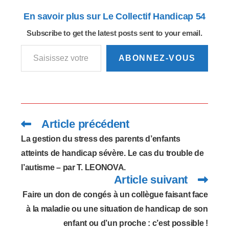
prise en compte des
En savoir plus sur Le Collectif Handicap 54
publics à besoins
spécifiques, comme
Subscribe to get the latest posts sent to your email.
les personnes
Saisissez votre adresse e-mail…
handicapées. 17
janvier 2019 • Par
ABONNEZ-VOUS
Cassandre Rogeret /
Handicap.fr 11 % des
Français ne se
connectent jamais…
Article précédent
Read
more
articles
La gestion du stress des parents d’enfants
atteints de handicap sévère. Le cas du trouble de
l’autisme – par T. LEONOVA.
Article suivant
Faire un don de congés à un collègue faisant face
à la maladie ou une situation de handicap de son
enfant ou d’un proche : c’est possible !