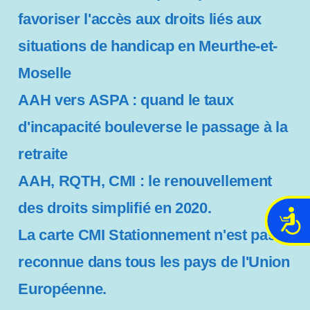
favoriser l'accès aux droits liés aux
situations de handicap en Meurthe-et-
Moselle
AAH vers ASPA : quand le taux
d'incapacité bouleverse le passage à la
retraite
AAH, RQTH, CMI : le renouvellement
des droits simplifié en 2020.
A
c
La carte CMI Stationnement n'est pas
c
reconnue dans tous les pays de l'Union
e
s
Européenne.
s