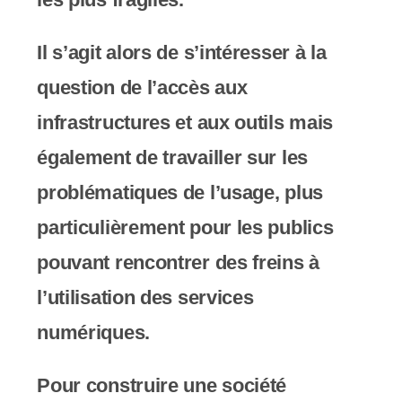
y
s
Il s’agit alors de s’intéresser à la
t
question de l’accès aux
è
infrastructures et aux outils mais
m
également de travailler sur les
e
problématiques de l’usage, plus
d
particulièrement pour les publics
'
pouvant rencontrer des freins à
a
l’utilisation des services
c
numériques.
c
Pour construire une société
e