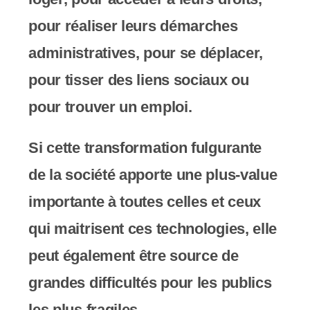
c
pour réaliser leurs démarches
o
administratives, pour se déplacer,
m
pour tisser des liens sociaux ou
p
pour trouver un emploi.
r
Si cette transformation fulgurante
e
de la société apporte une plus-value
n
importante à toutes celles et ceux
d
qui maitrisent ces technologies, elle
u
peut également être source de
n
grandes difficultés pour les publics
s
les plus fragiles.