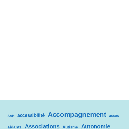
Accompagnement
accessibilité
accès
AAH
Associations
Autonomie
aidants
Autisme