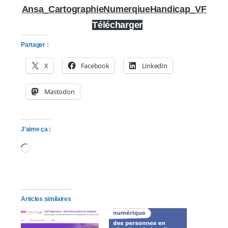
Ansa_CartographieNumerqiueHandicap_VF
Télécharger
Partager :
X
Facebook
LinkedIn
Mastodon
J’aime ça :
Chargement…
Articles similaires