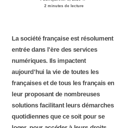
e
2 minutes de lecture
r
:
C
La société française est résolument
e
entrée dans l’ère des services
s
numériques. Ils impactent
i
aujourd’hui la vie de toutes les
t
françaises et de tous les français en
e
leur proposant de nombreuses
W
solutions facilitant leurs démarches
e
quotidiennes que ce soit pour se
b
loger, pour accéder à leurs droits,