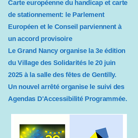
Carte européenne du handicap et carte
i
b
de stationnement: le Parlement
i
l
Européen et le Conseil parviennent à
i
un accord provisoire
t
é
Le Grand Nancy organise la 3e édition
du Village des Solidarités le 20 juin
2025 à la salle des fêtes de Gentilly.
Un nouvel arrêté organise le suivi des
Agendas D'Accessibilité Programmée.