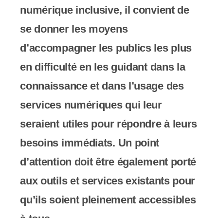
numérique inclusive, il convient de
s
se donner les moyens
s
d’accompagner les publics les plus
i
en difficulté en les guidant dans la
b
connaissance et dans l’usage des
i
services numériques qui leur
l
seraient utiles pour répondre à leurs
i
besoins immédiats. Un point
t
d’attention doit être également porté
é
aux outils et services existants pour
.
qu’ils soient pleinement accessibles