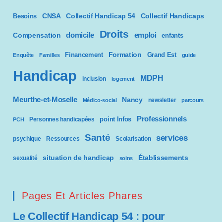
CNSA
Besoins
Collectif Handicap 54
Collectif Handicaps
Droits
domicile
emploi
Compensation
enfants
Formation
Financement
Grand Est
Enquête
Familles
guide
Handicap
MDPH
inclusion
logement
Meurthe-et-Moselle
Nancy
newsletter
Médico-social
parcours
Professionnels
point Infos
Personnes handicapées
PCH
Santé
services
psychique
Ressources
Scolarisation
situation de handicap
Établissements
sexualité
soins
Pages Et Articles Phares
Le Collectif Handicap 54 : pour