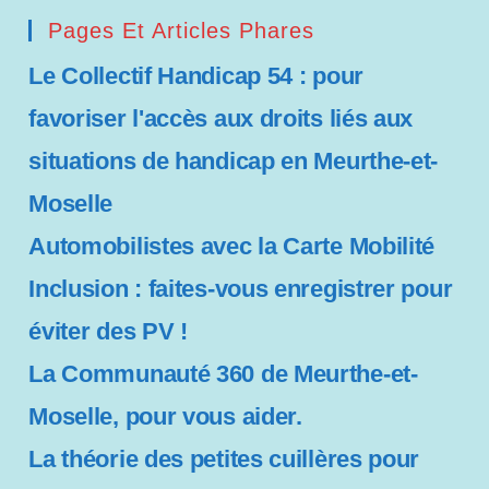
s
Pages Et Articles Phares
s
Le Collectif Handicap 54 : pour
i
b
favoriser l'accès aux droits liés aux
i
situations de handicap en Meurthe-et-
l
i
Moselle
t
é
Automobilistes avec la Carte Mobilité
Inclusion : faites-vous enregistrer pour
éviter des PV !
La Communauté 360 de Meurthe-et-
Moselle, pour vous aider.
La théorie des petites cuillères pour