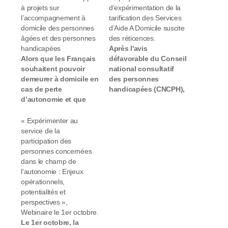
à projets sur
d’expérimentation de la
l’accompagnement à
tarification des Services
domicile des personnes
d’Aide A Domicile suscite
âgées et des personnes
des réticences.
handicapées
Après l'avis
Alors que les Français
défavorable du Conseil
souhaitent pouvoir
national consultatif
demeurer à domicile en
des personnes
cas de perte
handicapées (CNCPH),
d’autonomie et que
la Fédération française
plus de 5 millions de
des services à la
personnes
personne et de
« Expérimenter au
handicapées ou âgées
proximité (Fédésap) se
service de la
en situation de perte
prononce à son tour
participation des
d’autonomie vivent à
contre le projet de
personnes concernées
domicile, la CNSA
décret sur
dans le champ de
lance un appel à
l'expérimentation
l’autonomie : Enjeux
projets sur le thème de
d'une modulation, par
opérationnels,
l’accompagnement à
les départements
potentialités et
domicile. Elle entend
volontaires, des tarifs
perspectives »,
ainsi…
des services d'aide à
Webinaire le 1er octobre.
domicile (Saad).
Le 1er octobre, la