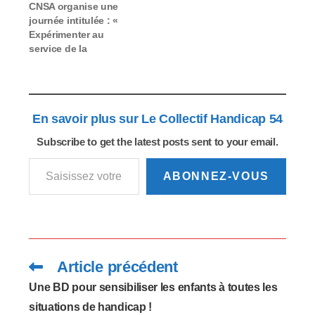
Engagée en septembre
CNSA organise une
2017,…
journée intitulée : «
Expérimenter au
service de la
participation des
personnes concernées
dans le champ de
l’autonomie : Enjeux
En savoir plus sur Le Collectif Handicap 54
opérationnels,
potentialités et
Subscribe to get the latest posts sent to your email.
perspectives ».
Saisissez votre adresse e-mail…
L'objectif est de
partager les
ABONNEZ-VOUS
expériences et les
enseignements tirés
des projets soutenus
par la Caisse depuis
2015…
Article précédent
Read
more
articles
Une BD pour sensibiliser les enfants à toutes les
situations de handicap !