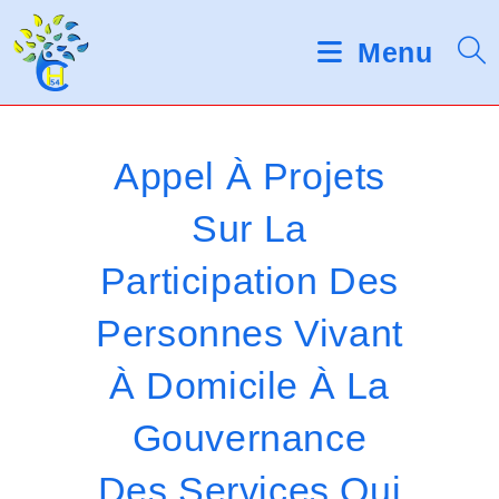
Skip
d
V
e
to
Menu
s
e
content
l
u
e
c
i
t
Appel À Projets
e
l
u
Sur La
r
l
s
Participation Des
d
e
'
é
z
Personnes Vivant
c
r
n
À Domicile À La
a
o
n
Gouvernance
t
Des Services Qui