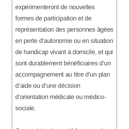
s
expérimenteront de nouvelles
s
formes de participation et de
i
représentation des personnes âgées
b
en perte d’autonomie ou en situation
i
de handicap vivant à domicile, et qui
l
sont durablement bénéficiaires d’un
i
accompagnement au titre d’un plan
t
d’aide ou d’une décision
é
d’orientation médicale ou médico-
.
sociale.