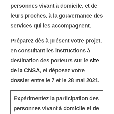
c
personnes vivant à domicile, et de
o
leurs proches, à la gouvernance des
m
services qui les accompagnent.
p
Préparez dès à présent votre projet,
r
en consultant les instructions à
e
destination des porteurs sur
le site
n
de la CNSA
, et déposez votre
d
dossier entre le 7 et le 28 mai 2021.
u
n
Expérimentez la participation des
s
personnes vivant à domicile et de