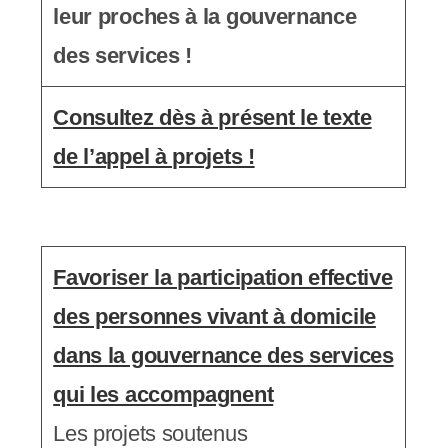
y
leur proches à la gouvernance
s
des services !
t
Consultez dès à présent le texte
è
de l’appel à projets !
m
e
d
'
Favoriser la participation effective
a
des personnes vivant à domicile
c
dans la gouvernance des services
c
qui les accompagnent
e
Les projets soutenus