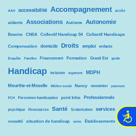
Accompagnement
accessibilité
accès
AAH
Associations
Autonomie
aidants
Autisme
CNSA
Besoins
Collectif Handicap 54
Collectif Handicaps
Droits
domicile
emploi
Compensation
enfants
Formation
Financement
Grand Est
Enquête
Familles
guide
Handicap
MDPH
inclusion
logement
Meurthe-et-Moselle
Nancy
newsletter
Médico-social
parcours
Professionnels
point Infos
Personnes handicapées
PCH
Santé
services
psychique
Ressources
Scolarisation
A
situation de handicap
Établissements
c
sexualité
soins
c
e