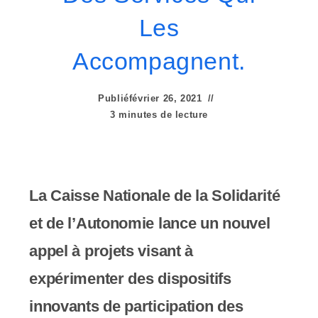
e
Les
r
:
Accompagnent.
C
Publié
février 26, 2021
e
3 minutes de lecture
s
i
t
La Caisse Nationale de la Solidarité
e
et de l’Autonomie lance un nouvel
W
appel à projets visant à
e
expérimenter des dispositifs
b
innovants de participation des