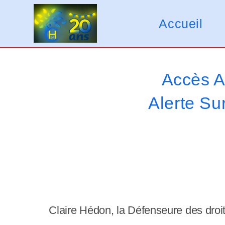
Skip
V
to
Accueil
e
content
u
i
Accès A
l
Alerte Su
l
e
z
n
o
t
Claire Hédon, la Défenseure des droits