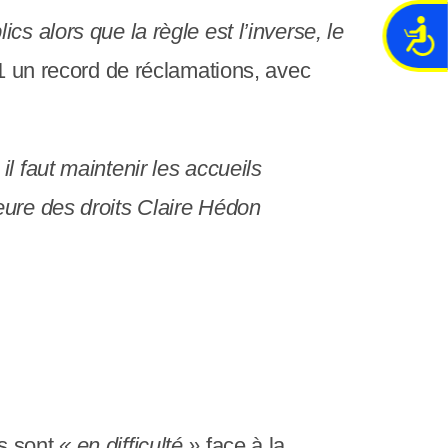
s alors que la règle est l’inverse, le
A
c
21 un record de réclamations, avec
c
e
s
s
l faut maintenir les accueils
i
b
seure des droits Claire Hédon
i
l
i
t
é
s sont
« en difficulté »
face à la