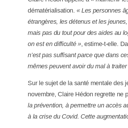
y
dématérialisation.
« Les personnes âg
s
étrangères, les détenus et les jeunes,
t
mais pas du tout pour des aides au l
è
on est en difficulté »
, estime-t-elle. 
m
n’est pas suffisant parce que dans ce
e
mêmes peuvent avoir du mal à traiter 
d
'
Sur le sujet de la santé mentale des 
a
novembre, Claire Hédon regrette ne 
c
la prévention, à permettre un accès a
c
à la crise du Covid. Cette augmentat
e