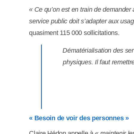
c
« Ce qu’on est en train de demander au
o
service public doit s’adapter aux usa
m
quasiment 115 000 sollicitations.
p
Dématérialisation des serv
r
physiques. Il faut remett
e
n
d
u
n
« Besoin de voir des personnes »
s
Claire Hédon appelle à
« maintenir l