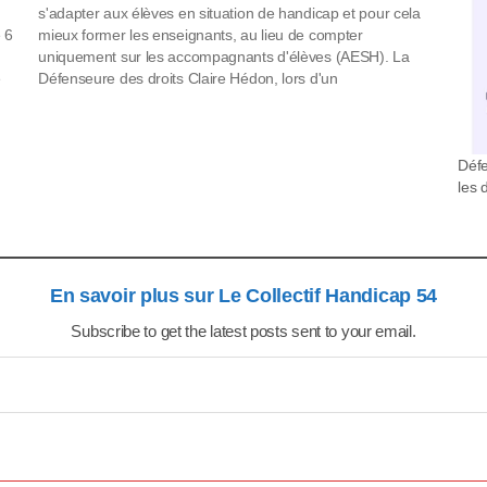
s'adapter aux élèves en situation de handicap et pour cela
 6
mieux former les enseignants, au lieu de compter
uniquement sur les accompagnants d'élèves (AESH). La
e
Défenseure des droits Claire Hédon, lors d'un
rassemblement aux Invalides (Paris), le 15 octobre 2021.
(LUDOVIC MARIN /…
Défe
les d
En savoir plus sur Le Collectif Handicap 54
Subscribe to get the latest posts sent to your email.