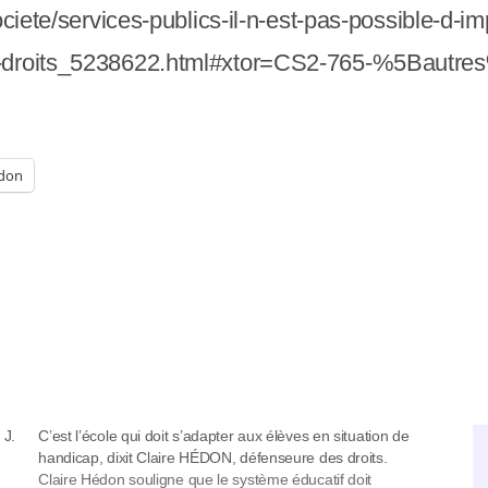
ociete/services-publics-il-n-est-pas-possible-d-i
es-droits_5238622.html#xtor=CS2-765-%5Bautre
don
 J.
C’est l’école qui doit s’adapter aux élèves en situation de
handicap, dixit Claire HÉDON, défenseure des droits.
Claire Hédon souligne que le système éducatif doit