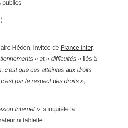
c
 publics.
r
a
n
aire Hédon, invitée de
France Inter
,
ctionnements »
et
« difficultés »
liés à
, c’est que ces atteintes aux droits
c’est par le respect des droits »
,
xion Internet »
, s’inquiète la
ateur ni tablette.