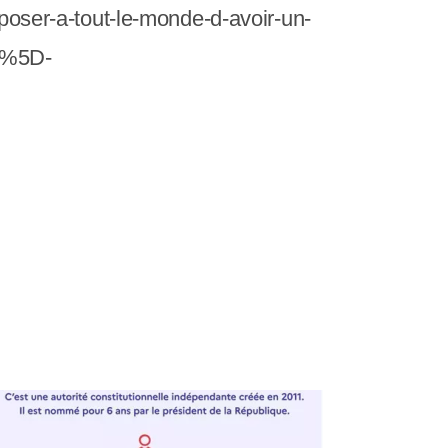
mposer-a-tout-le-monde-d-avoir-un-
s%5D-