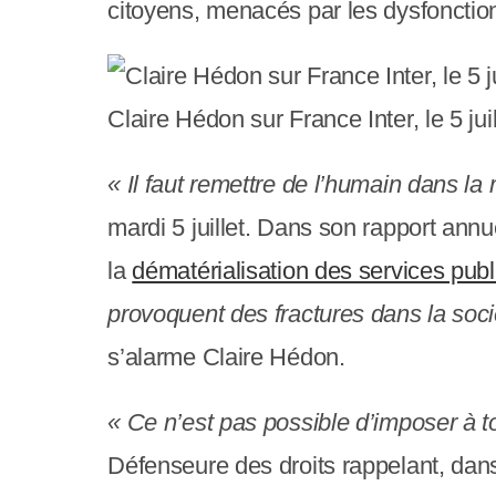
e
citoyens, menacés par les dysfonction
r
:
Claire Hédon sur France Inter, le 5
C
e
« Il faut remettre de l’humain dans la
s
mardi 5 juillet. Dans son rapport annue
i
la
dématérialisation des services publ
t
provoquent des fractures dans la socié
e
s’alarme Claire Hédon.
W
« Ce n’est pas possible d’imposer à t
e
Défenseure des droits rappelant, dans 
b