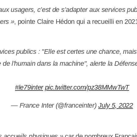
x usagers, c’est de s’adapter aux services public
gers »
, pointe Claire Hédon qui a recueilli en 20
ices publics : "Elle est certes une chance, mais i
re de l'humain dans la machine", alerte la Défen
#le79inter
pic.twitter.com/pz38MMwTwT
— France Inter (@franceinter)
July 5, 2022
es accueils physiques »
car de nombreux Françai