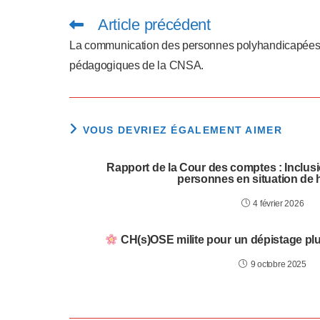
l
Article précédent
Read
more
-
articles
La communication des personnes polyhandicapées, 
pédagogiques de la CNSA.
F
1
1
VOUS DEVRIEZ ÉGALEMENT AIMER
p
Rapport de la Cour des comptes : Inclus
personnes en situation de 
o
4 février 2026
u
r
CH(s)OSE milite pour un dépistage plus
a
9 octobre 2025
d