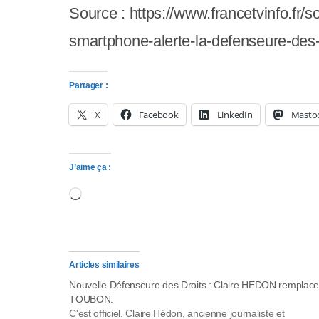
Source : https://www.francetvinfo.fr/s
s
smartphone-alerte-la-defenseure-d
s
i
Partager :
b
X
Facebook
LinkedIn
Masto
i
l
J’aime ça :
i
Chargement…
t
é
.
Articles similaires
Nouvelle Défenseure des Droits : Claire HEDON remplace
A
TOUBON.
C'est officiel. Claire Hédon, ancienne journaliste et