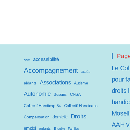
a
p
t
e
r
Page
l
accessibilité
AAH
Le Col
e
Accompagnement
accès
pour f
s
Associations
aidants
Autisme
droits 
i
Autonomie
CNSA
Besoins
handic
t
Collectif Handicap 54
Collectif Handicaps
Mosell
e
Droits
domicile
Compensation
AAH ve
W
emploi
enfants
Enquête
Familles