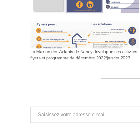
s
s
i
b
La Maison des Aidants de Nancy développe ses activités :
i
flyers et programme de décembre 2022/janvier 2023.
l
i
t
é
Saisissez votre adresse e-mail…
.
A