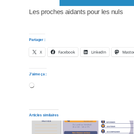
y
Les proches aidants pour les nuls
s
t
è
Partager :
m
X
Facebook
LinkedIn
Masto
e
d
J’aime ça :
'
Chargement…
a
c
Articles similaires
c
e