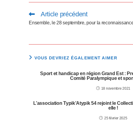
p
p
Article précédent
Read
more
articles
u
Ensemble, le 28 septembre, pour la reconnaissance
y
e
z
VOUS DEVRIEZ ÉGALEMENT AIMER
s
Sport et handicap en région Grand Est : Pre
Comité Paralympique et sporti
u
18 novembre 2021
r
L’association Typik’Atypik 54 rejoint le Collec
C
elle !
t
25 février 2025
r