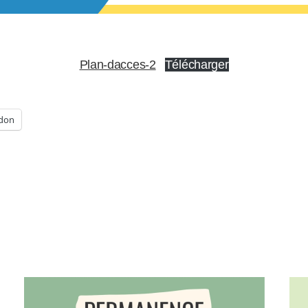
Plan-dacces-2
Télécharger
don