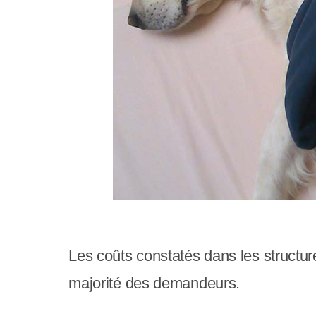
c
o
m
p
r
e
n
d
u
Les coûts constatés dans les structur
n
majorité des demandeurs.
s