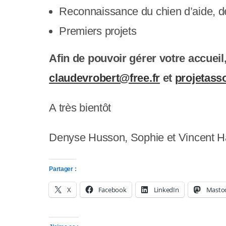
p
Reconnaissance du chien d’aide, de
p
Premiers projets
u
Afin de pouvoir gérer votre accueil
y
claudevrobert@free.fr
et
projetass
e
z
A très bientôt
s
Denyse Husson, Sophie et Vincent Har
u
r
Partager :
C
X
Facebook
LinkedIn
Masto
t
r