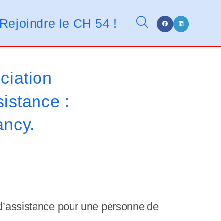
n
t
Rejoindre le CH 54 !
Toggle
d
e
s
l
website
ciation
e
c
istance :
t
search
ancy.
e
u
r
s
d
'
n d’assistance pour une personne de
é