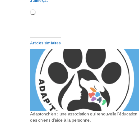
J’aime ça :
l
Chargement…
-
F
1
Articles similaires
1
p
o
u
r
Adaptonchien : une association qui renouvelle l’éducation
a
des chiens d’aide à la personne.
d