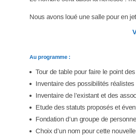
s
Nous avons loué une salle pour en je
s
i
V
b
i
Au programme :
l
Tour de table pour faire le point de
i
Inventaire des possibilités réaliste
t
Inventaire de l’existant et des asso
é
Etude des statuts proposés et éven
.
Fondation d’un groupe de personnes 
A
Choix d’un nom pour cette nouvelle