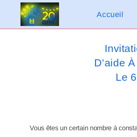
Skip
V
to
Accueil
e
content
u
i
Invita
l
D’aide À
l
Le 6
e
z
n
o
t
Vous êtes un certain nombre à constat