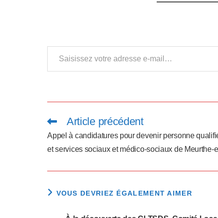
a
p
t
Saisissez votre adresse e-mail…
e
r
l
e
Article précédent
Read
more
s
articles
Appel à candidatures pour devenir personne qualifi
et services sociaux et médico-sociaux de Meurthe-e
i
t
e
VOUS DEVRIEZ ÉGALEMENT AIMER
W