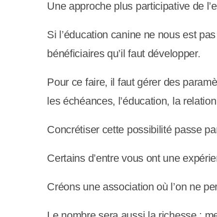
y
Une approche plus participative de l’e
s
Si l’éducation canine ne nous est pas 
t
bénéficiaires qu’il faut développer.
è
m
Pour ce faire, il faut gérer des param
e
les échéances, l’éducation, la relation
d
Concrétiser cette possibilité passe p
'
a
Certains d’entre vous ont une expérien
c
Créons une association où l’on ne per
c
e
Le nombre sera aussi la richesse : me