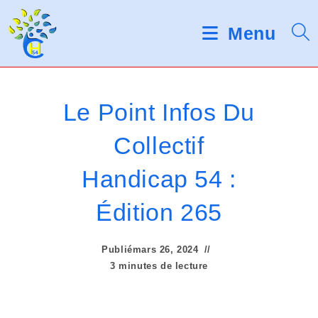
Skip
V
to
Menu
e
content
u
i
Le Point Infos Du
l
Collectif
l
Handicap 54 :
e
z
Édition 265
n
Publié
mars 26, 2024
o
3 minutes de lecture
t