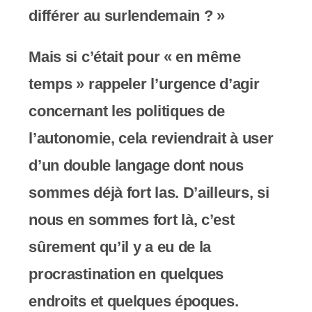
c
différer au surlendemain ? »
o
Mais si c’était pour « en même
m
temps » rappeler l’urgence d’agir
p
concernant les politiques de
r
l’autonomie, cela reviendrait à user
e
d’un double langage dont nous
n
sommes déjà fort las. D’ailleurs, si
d
nous en sommes fort là, c’est
u
sûrement qu’il y a eu de la
n
procrastination en quelques
s
endroits et quelques époques.