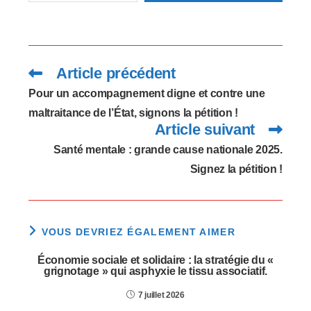
Article précédent
Read
more
articles
Pour un accompagnement digne et contre une
maltraitance de l’État, signons la pétition !
Article suivant
Santé mentale : grande cause nationale 2025.
Signez la pétition !
VOUS DEVRIEZ ÉGALEMENT AIMER
Économie sociale et solidaire : la stratégie du «
grignotage » qui asphyxie le tissu associatif.
7 juillet 2026