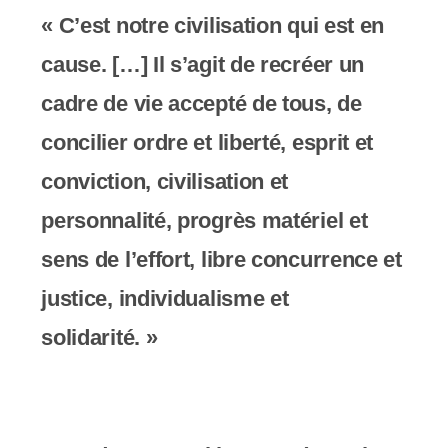
s
« C’est notre civilisation qui est en
s
cause. […] Il s’agit de recréer un
i
cadre de vie accepté de tous, de
b
concilier ordre et liberté, esprit et
i
conviction, civilisation et
l
personnalité, progrès matériel et
i
sens de l’effort, libre concurrence et
t
justice, individualisme et
é
solidarité. »
.