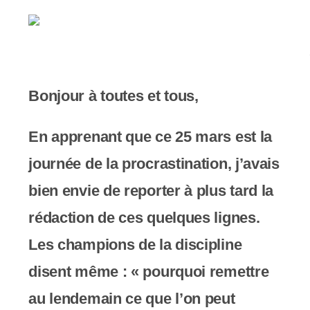
e
r
:
C
Bonjour à toutes et tous,
e
s
En apprenant que ce 25 mars est la
i
journée de la procrastination, j’avais
t
bien envie de reporter à plus tard la
e
rédaction de ces quelques lignes.
W
Les champions de la discipline
e
disent même : « pourquoi remettre
b
au lendemain ce que l’on peut