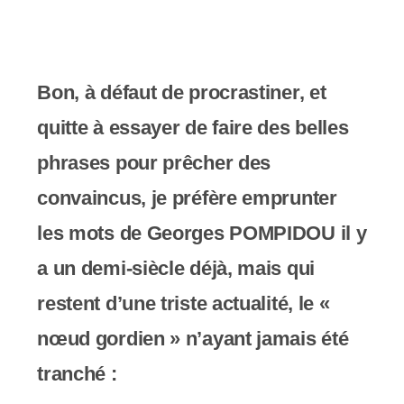
y
s
t
Bon, à défaut de procrastiner, et
è
quitte à essayer de faire des belles
m
phrases pour prêcher des
e
convaincus, je préfère emprunter
d
les mots de Georges POMPIDOU il y
'
a un demi-siècle déjà, mais qui
a
restent d’une triste actualité, le «
c
nœud gordien » n’ayant jamais été
c
tranché :
e