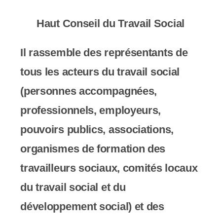
y
s
Haut Conseil du Travail Social
t
Il rassemble des représentants de
è
tous les acteurs du travail social
m
(personnes accompagnées,
e
professionnels, employeurs,
d
pouvoirs publics, associations,
'
organismes de formation des
a
travailleurs sociaux, comités locaux
c
du travail social et du
c
développement social) et des
e