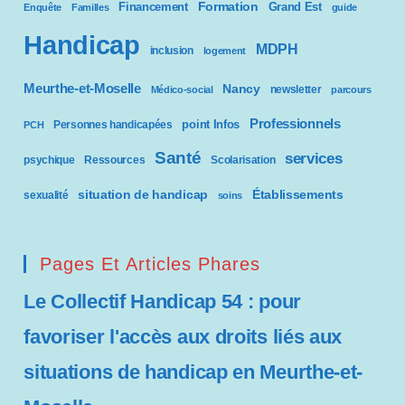
Formation
Financement
Grand Est
Enquête
Familles
guide
Handicap
MDPH
inclusion
logement
Meurthe-et-Moselle
Nancy
newsletter
Médico-social
parcours
Professionnels
point Infos
Personnes handicapées
PCH
Santé
services
psychique
Ressources
Scolarisation
situation de handicap
Établissements
sexualité
soins
Pages Et Articles Phares
Le Collectif Handicap 54 : pour
favoriser l'accès aux droits liés aux
situations de handicap en Meurthe-et-