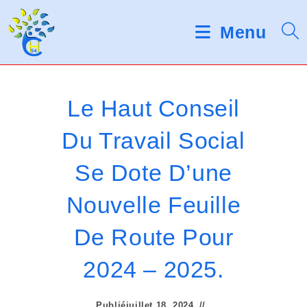
Skip
d
V
e
to
Menu
s
e
content
l
u
e
c
i
t
Le Haut Conseil
e
l
u
Du Travail Social
r
l
s
Se Dote D’une
d
e
'
é
z
Nouvelle Feuille
c
r
n
De Route Pour
a
o
n
2024 – 2025.
t
Publié
juillet 18, 2024