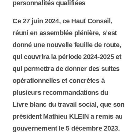
personnalités qualifiées
s
s
Ce 27 juin 2024, ce Haut Conseil,
i
réuni en assemblée plénière, s’est
b
donné une nouvelle feuille de route,
i
qui couvrira la période 2024-2025 et
l
qui permettra de donner des suites
i
opérationnelles et concrètes à
t
plusieurs recommandations du
é
Livre blanc du travail social, que son
.
président Mathieu KLEIN a remis au
gouvernement le 5 décembre 2023.