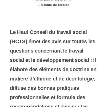
e
1 minute de lecture
r
:
C
Le Haut Conseil du travail social
e
(HCTS) émet des avis sur toutes les
s
questions concernant le travail
i
social et le développement social ; il
t
élabore des éléments de doctrine en
e
matière d’éthique et de déontologie,
W
diffuse des bonnes pratiques
e
professionnelles et formule des
b
recommandations et avis sur les