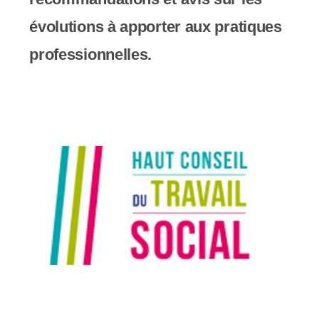
c
évolutions à apporter aux pratiques
o
professionnelles.
m
p
r
e
n
d
u
n
s