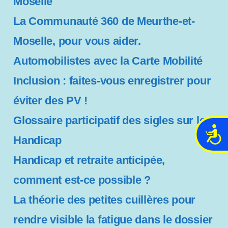
Moselle
La Communauté 360 de Meurthe-et-
Moselle, pour vous aider.
Automobilistes avec la Carte Mobilité
Inclusion : faites-vous enregistrer pour
éviter des PV !
Glossaire participatif des sigles sur le
A
Handicap
c
c
Handicap et retraite anticipée,
e
comment est-ce possible ?
s
s
La théorie des petites cuillères pour
i
b
rendre visible la fatigue dans le dossier
i