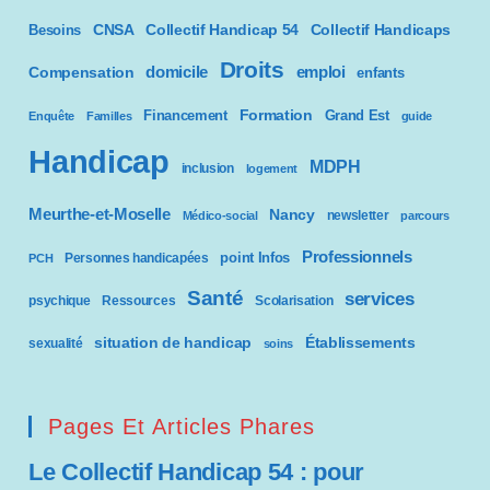
i
CNSA
Besoins
Collectif Handicap 54
Collectif Handicaps
l
Droits
domicile
emploi
Compensation
enfants
i
t
Formation
Financement
Grand Est
Enquête
Familles
guide
é
Handicap
MDPH
inclusion
logement
Meurthe-et-Moselle
Nancy
newsletter
Médico-social
parcours
Professionnels
point Infos
Personnes handicapées
PCH
Santé
services
psychique
Ressources
Scolarisation
situation de handicap
Établissements
sexualité
soins
Pages Et Articles Phares
Le Collectif Handicap 54 : pour