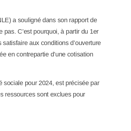
c
r
a
(CNLE) a souligné dans son rapport de
n
pas. C’est pourquoi, à partir du 1er
s satisfaire aux conditions d’ouverture
yée en contrepartie d’une cotisation
té sociale pour 2024, est précisée par
es ressources sont exclues pour