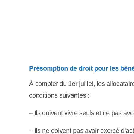
s
s
i
b
i
l
Présomption de droit pour les béné
i
À compter du 1er juillet, les allocata
t
conditions suivantes :
é
.
– Ils doivent vivre seuls et ne pas avo
A
– Ils ne doivent pas avoir exercé d’ac