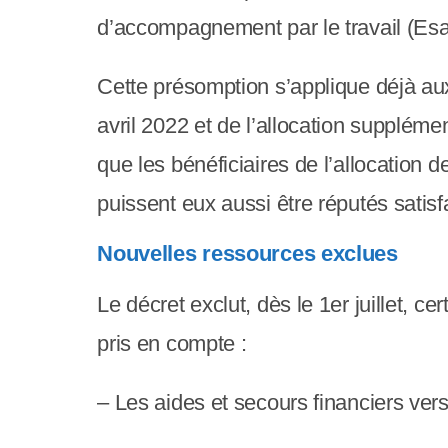
p
d’accompagnement par le travail (Esa
p
u
Cette présomption s’applique déjà aux
y
avril 2022 et de l’allocation supplément
e
que les bénéficiaires de l’allocation 
z
puissent eux aussi être réputés satisf
s
Nouvelles ressources exclues
u
Le décret exclut, dès le 1er juillet, c
r
pris en compte :
C
t
– Les aides et secours financiers ver
r