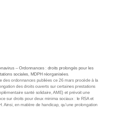
navirus – Ordonnances : droits prolongés pour les
tations sociales, MDPH réorganisées.
e des ordonnances publiées ce 26 mars procède à la
ongation des droits ouverts sur certaines prestations
plémentaire santé solidaire, AME) et prévoit une
ce sur droits pour deux minima sociaux : le RSA et
H. Ainsi, en matière de handicap, qu'une prolongation
 six mois de l'accord de la CDAPH…