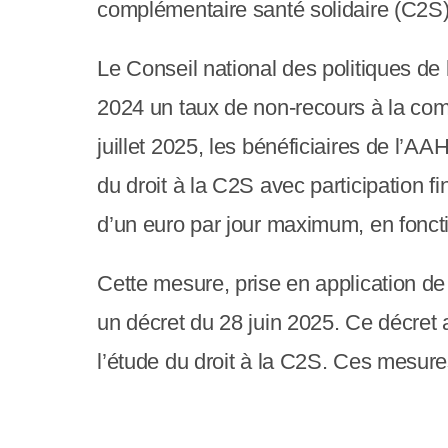
e
complémentaire santé solidaire (C2S) 
r
Le Conseil national des politiques de 
:
2024 un taux de non-recours à la comp
C
juillet 2025, les bénéficiaires de l’A
e
du droit à la C2S avec participation fi
s
d’un euro par jour maximum, en fonct
i
t
Cette mesure, prise en application de 
e
un décret du 28 juin 2025. Ce décret
W
l’étude du droit à la C2S. Ces mesures
e
b