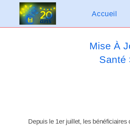
Skip
V
to
Accueil
e
content
u
i
Mise À J
l
Santé 
l
e
z
n
o
t
Depuis le 1er juillet, les bénéficiair