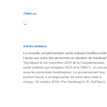
a
p
J’aime ça :
t
Chargement…
e
r
l
Articles similaires
La nouvelle complémentaire santé solidaire facilitera-t’elle
e
l’accès aux soins des personnes en situation de handicap
Top départ le 1er novembre 2019 de la Complémentaire
s
santé solidaire qui remplace l'ACS et la CMU-C, et conce
aussi les personnes handicapées. Le gouvernement leur
i
promet l'accès à un large panier de soins sans reste à
charge. 15 octobre 2019 • Par Handicap.fr / E. Dal'Secco
t
1er novembre 2019,…
e
W