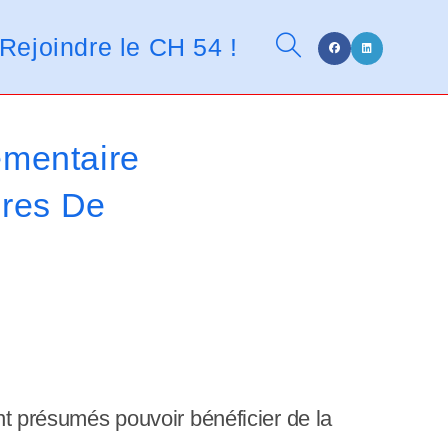
n
t
Rejoindre le CH 54 !
Toggle
d
e
s
l
website
émentaire
e
c
ires De
t
search
e
u
r
s
d
'
ont présumés pouvoir bénéficier de la
é