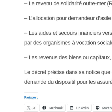
– Le revenu de solidarité outre-mer (
l
-
– L’allocation pour demandeur d’asile
F
– Les aides et secours financiers ve
1
par des organismes à vocation sociale
1
p
– Les revenus des biens ou capitaux, 
o
Le décret précise dans sa notice que 
u
demande du dispositif pour les assuré
r
a
Partager :
d
X
Facebook
LinkedIn
Masto