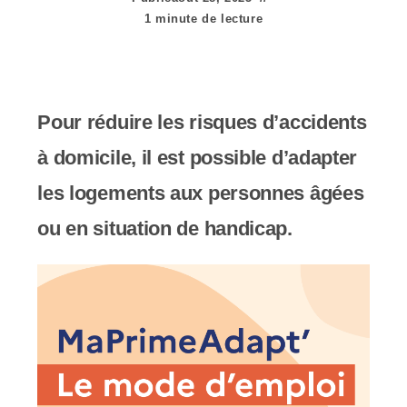
e
1 minute de lecture
r
:
C
Pour réduire les risques d’accidents
e
à domicile, il est possible d’adapter
s
les logements aux personnes âgées
i
ou en situation de handicap.
t
e
W
e
b