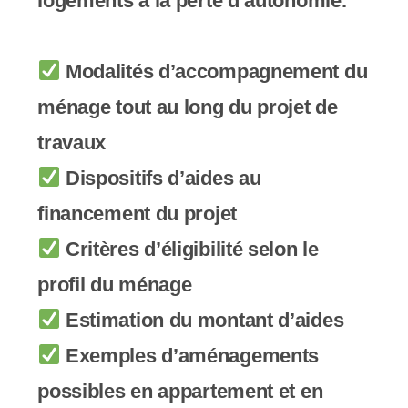
logements à la perte d’autonomie.
y
s
Modalités d’accompagnement du
t
ménage tout au long du projet de
è
travaux
m
Dispositifs d’aides au
e
financement du projet
d
Critères d’éligibilité selon le
'
profil du ménage
a
Estimation du montant d’aides
c
Exemples d’aménagements
c
possibles en appartement et en
e