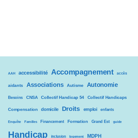
Accompagnement
accessibilité
accès
AAH
Associations
Autonomie
aidants
Autisme
CNSA
Besoins
Collectif Handicap 54
Collectif Handicaps
Droits
domicile
emploi
Compensation
enfants
Formation
Financement
Grand Est
Enquête
Familles
guide
Handicap
MDPH
inclusion
logement