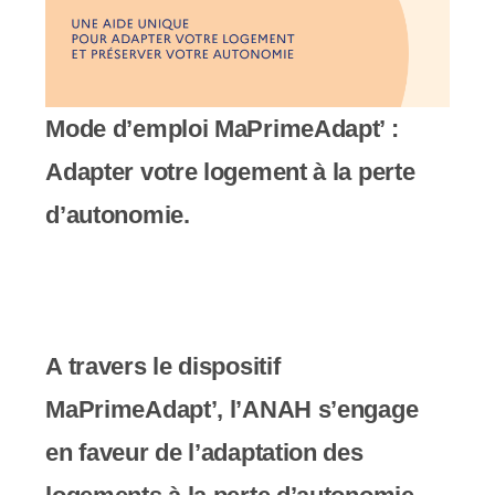
c
o
m
Mode d’emploi MaPrimeAdapt’ :
p
Adapter votre logement à la perte
r
d’autonomie.
e
n
d
A travers le dispositif
u
MaPrimeAdapt’, l’ANAH s’engage
n
en faveur de l’adaptation des
s