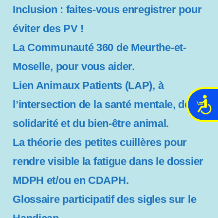
Inclusion : faites-vous enregistrer pour
éviter des PV !
La Communauté 360 de Meurthe-et-
Moselle, pour vous aider.
Lien Animaux Patients (LAP), à
A
l’intersection de la santé mentale, de la
c
solidarité et du bien-être animal.
c
e
La théorie des petites cuillères pour
s
s
rendre visible la fatigue dans le dossier
i
MDPH et/ou en CDAPH.
b
i
Glossaire participatif des sigles sur le
l
i