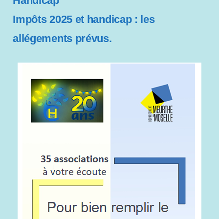
Handicap
t
Impôts 2025 et handicap : les
é
allégements prévus.