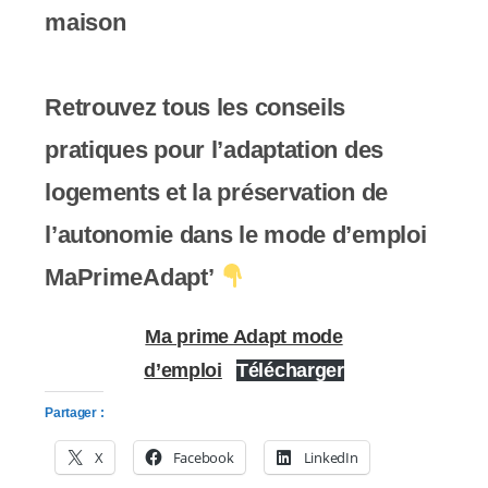
maison
s
s
Retrouvez tous les conseils
i
pratiques pour l’adaptation des
b
logements et la préservation de
i
l’autonomie dans le mode d’emploi
l
MaPrimeAdapt’
i
t
Ma prime Adapt mode
é
d’emploi
Télécharger
.
Partager :
X
Facebook
LinkedIn