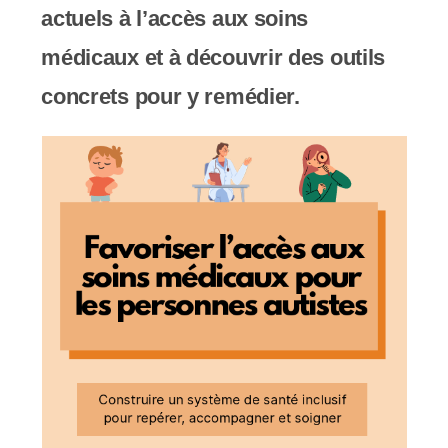
actuels à l’accès aux soins
c
médicaux et à découvrir des outils
o
concrets pour y remédier.
m
p
r
e
n
d
u
n
s