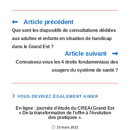
perturber voire parfois
empêcher l’expression
de cette douleur.Cette
brochure s'adresse
Article précédent
Read
aux professionnels…
more
articles
Que sont les dispositifs de consultations dédiées
aux adultes et enfants en situation de handicap
dans le Grand Est ?
Article suivant
Connaissez-vous les 4 droits fondamentaux des
usagers du système de santé ?
VOUS DEVRIEZ ÉGALEMENT AIMER
En ligne : journée d’étude du CREAI Grand Est
« De la transformation de l’offre à l’évolution
des pratiques ».
15 mars 2022