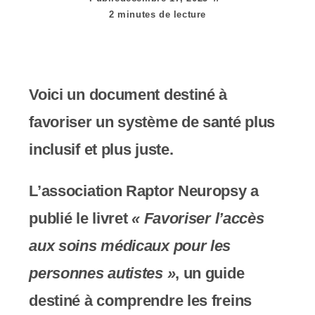
e
2 minutes de lecture
r
:
C
Voici un document destiné à
e
favoriser un système de santé plus
s
inclusif et plus juste.
i
L’association Raptor Neuropsy a
t
publié le livret
« Favoriser l’accès
e
aux soins médicaux pour les
W
personnes autistes »
, un guide
e
destiné à comprendre les freins
b