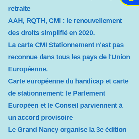
retraite
c
e
AAH, RQTH, CMI : le renouvellement
s
s
des droits simplifié en 2020.
i
La carte CMI Stationnement n'est pas
b
i
reconnue dans tous les pays de l'Union
l
i
Européenne.
t
Carte européenne du handicap et carte
é
de stationnement: le Parlement
Européen et le Conseil parviennent à
un accord provisoire
Le Grand Nancy organise la 3e édition