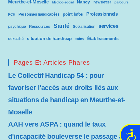
Meurthe-et-Moselle
Nancy
newsletter
Médico-social
parcours
Professionnels
point Infos
Personnes handicapées
PCH
Santé
services
psychique
Ressources
Scolarisation
situation de handicap
Établissements
sexualité
soins
Pages Et Articles Phares
Le Collectif Handicap 54 : pour
favoriser l'accès aux droits liés aux
situations de handicap en Meurthe-et-
Moselle
AAH vers ASPA : quand le taux
A
d'incapacité bouleverse le passage à la
c