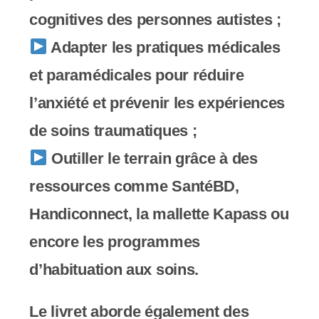
s
cognitives des personnes autistes ;
s
Adapter les pratiques médicales
i
et paramédicales pour réduire
b
l’anxiété et prévenir les expériences
i
de soins traumatiques ;
l
Outiller le terrain grâce à des
i
ressources comme SantéBD,
t
Handiconnect, la mallette Kapass ou
é
encore les programmes
.
d’habituation aux soins.
Le livret aborde également des