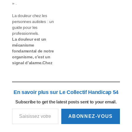
» .
La douleur chez les
personnes autistes : un
guide pour les
professionnels.
La douleur est un
mécanisme
fondamental de notre
organisme, c’est un
signal d’alarme.Chez
les personnes
autistes, les
particularités
sensorielles, la non
En savoir plus sur Le Collectif Handicap 54
intégration du schéma
corporel ou encore les
Subscribe to get the latest posts sent to your email.
altérations des
Saisissez votre adresse e-mail…
compétences de
communication et
ABONNEZ-VOUS
d’interactions sociales,
peuvent venir