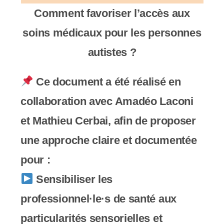
y
Comment favoriser l’accès aux
s
soins médicaux pour les personnes
t
autistes ?
è
m
Ce document a été réalisé en
e
collaboration avec Amadéo Laconi
d
et Mathieu Cerbai, afin de proposer
'
une approche claire et documentée
a
pour :
c
Sensibiliser les
c
professionnel·le·s de santé aux
e
particularités sensorielles et