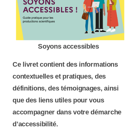
c
o
m
p
Soyons accessibles
r
Ce livret contient des informations
e
contextuelles et pratiques, des
n
définitions, des témoignages, ainsi
d
que des liens utiles pour vous
u
accompagner dans votre démarche
n
d’accessibilité.
s