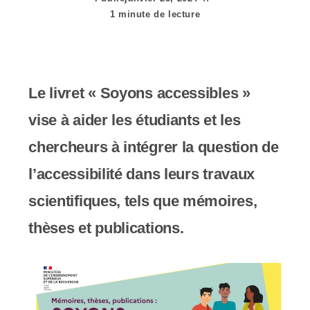
e
1 minute de lecture
r
:
C
Le livret « Soyons accessibles »
e
vise à aider les étudiants et les
s
chercheurs à intégrer la question de
i
l’accessibilité dans leurs travaux
t
scientifiques, tels que mémoires,
e
thèses et publications.
W
e
b