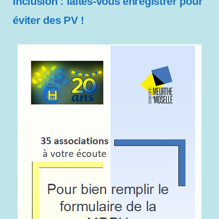
Inclusion : faites-vous enregistrer pour
i
l
éviter des PV !
i
t
é