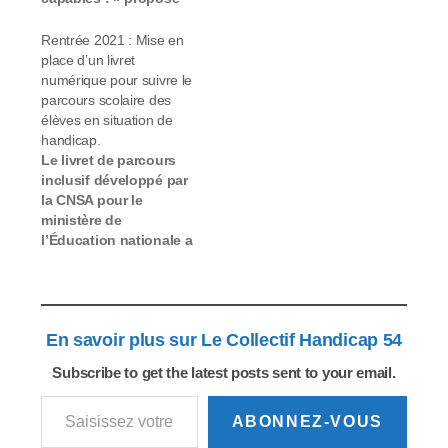
par la démarche
Capdroits et dans la
Rentrée 2021 : Mise en
dynamique de la
place d’un livret
communauté mixte de
numérique pour suivre le
recherche qu’elle
parcours scolaire des
anime, ce livret
élèves en situation de
contributif invite à la
handicap.
poursuite d’un
Le livret de parcours
dialogue scientifique
inclusif développé par
et citoyen pour penser
la CNSA pour le
et accompagner le
ministère de
changement…
l’Éducation nationale a
été testé dans des
établissements
scolaires allant de la
maternelle au lycée de
En savoir plus sur Le Collectif Handicap 54
4 territoires fin 2020.
Les travaux se
Subscribe to get the latest posts sent to your email.
poursuivent pour une
Saisissez votre adresse e-mail…
mise en service à
compter de la rentrée
ABONNEZ-VOUS
scolaire 2021.