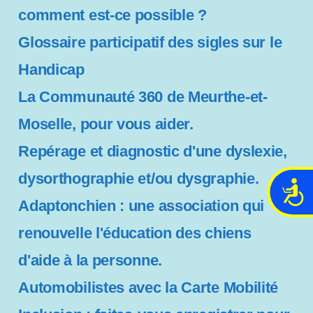
comment est-ce possible ?
Glossaire participatif des sigles sur le
Handicap
La Communauté 360 de Meurthe-et-
Moselle, pour vous aider.
Repérage et diagnostic d'une dyslexie,
dysorthographie et/ou dysgraphie.
A
Adaptonchien : une association qui
c
c
renouvelle l'éducation des chiens
e
s
d'aide à la personne.
s
Automobilistes avec la Carte Mobilité
i
b