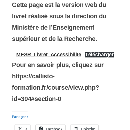
y
Cette page est la version web du
s
livret réalisé sous la direction du
t
Ministère de l’Enseignement
è
supérieur et de la Recherche.
m
MESR_Livret_Accessibilite
Télécharger
e
Pour en savoir plus, cliquez sur
d
https://callisto-
'
formation.fr/course/view.php?
a
id=394#section-0
c
c
Partager :
e
X
Facebook
LinkedIn