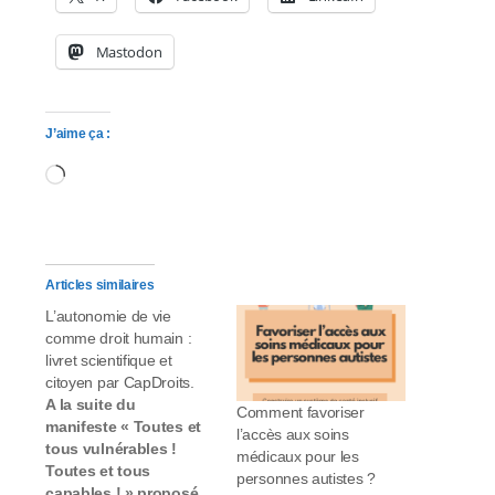
s
Mastodon
s
i
J’aime ça :
b
Chargement…
i
l
i
Articles similaires
L’autonomie de vie
t
comme droit humain :
livret scientifique et
é
citoyen par CapDroits.
A la suite du
.
Comment favoriser
manifeste « Toutes et
l’accès aux soins
tous vulnérables !
médicaux pour les
Toutes et tous
personnes autistes ?
capables ! » proposé