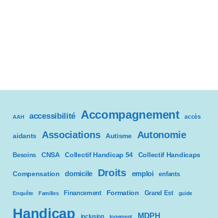
Accompagnement
accessibilité
accès
AAH
Associations
Autonomie
aidants
Autisme
CNSA
Besoins
Collectif Handicap 54
Collectif Handicaps
Droits
domicile
emploi
Compensation
enfants
Formation
Financement
Grand Est
Enquête
Familles
guide
Handicap
MDPH
inclusion
logement