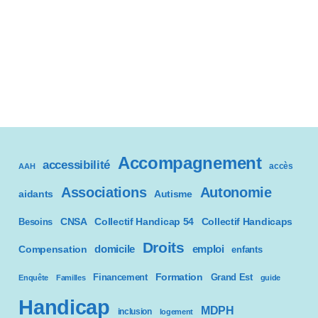
Accompagnement
accessibilité
accès
AAH
Associations
Autonomie
aidants
Autisme
CNSA
Besoins
Collectif Handicap 54
Collectif Handicaps
Droits
domicile
emploi
Compensation
enfants
Formation
Financement
Grand Est
Enquête
Familles
guide
Handicap
MDPH
inclusion
logement