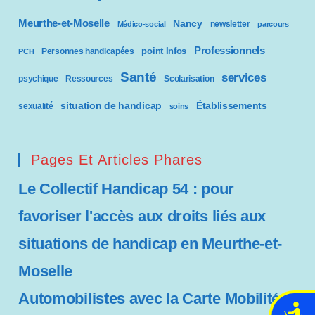
Meurthe-et-Moselle
Nancy
newsletter
Médico-social
parcours
Professionnels
point Infos
Personnes handicapées
PCH
Santé
services
psychique
Ressources
Scolarisation
situation de handicap
Établissements
sexualité
soins
Pages Et Articles Phares
Le Collectif Handicap 54 : pour
favoriser l'accès aux droits liés aux
situations de handicap en Meurthe-et-
Moselle
Automobilistes avec la Carte Mobilité
A