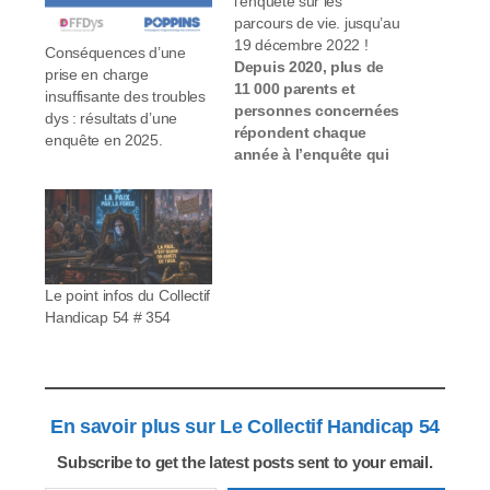
l’enquête sur les
parcours de vie. jusqu’au
19 décembre 2022 !
Conséquences d’une
Depuis 2020, plus de
prise en charge
11 000 parents et
insuffisante des troubles
personnes concernées
dys : résultats d’une
répondent chaque
enquête en 2025.
année à l’enquête qui
mesure l’impact dans
la vie de chacun de la
politique publique
pour l’autisme et les
troubles du
neurodéveloppement
Le point infos du Collectif
(TND). Ces réponses
Handicap 54 # 354
ont permis d’intensifier
des actions et d’en
créer de nouvelles. En
vue de la…
En savoir plus sur Le Collectif Handicap 54
Subscribe to get the latest posts sent to your email.
Saisissez votre adresse e-mail…