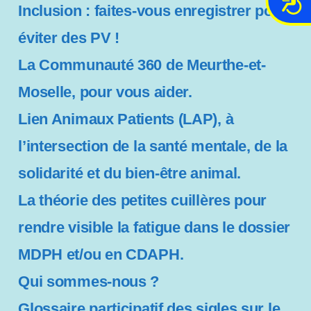
Inclusion : faites-vous enregistrer pour
c
c
éviter des PV !
e
s
La Communauté 360 de Meurthe-et-
s
Moselle, pour vous aider.
i
b
Lien Animaux Patients (LAP), à
i
l’intersection de la santé mentale, de la
l
i
solidarité et du bien-être animal.
t
é
La théorie des petites cuillères pour
rendre visible la fatigue dans le dossier
MDPH et/ou en CDAPH.
Qui sommes-nous ?
Glossaire participatif des sigles sur le