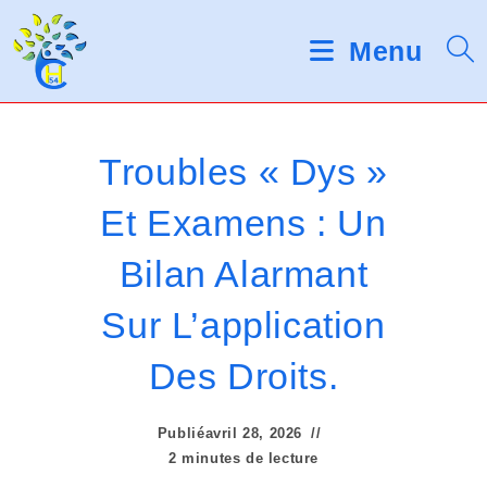
Skip
d
V
e
to
Menu
s
e
content
l
u
e
c
i
t
Troubles « Dys »
e
l
u
Et Examens : Un
r
l
s
Bilan Alarmant
d
e
'
é
z
Sur L’application
c
r
n
Des Droits.
a
o
n
Publié
avril 28, 2026
t
2 minutes de lecture