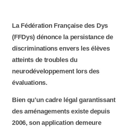
e
r
:
La Fédération Française des Dys
C
(FFDys) dénonce la persistance de
e
discriminations envers les élèves
s
atteints de troubles du
i
neurodéveloppement lors des
t
évaluations.
e
Bien qu’un cadre légal garantissant
W
des aménagements existe depuis
e
2006, son application demeure
b