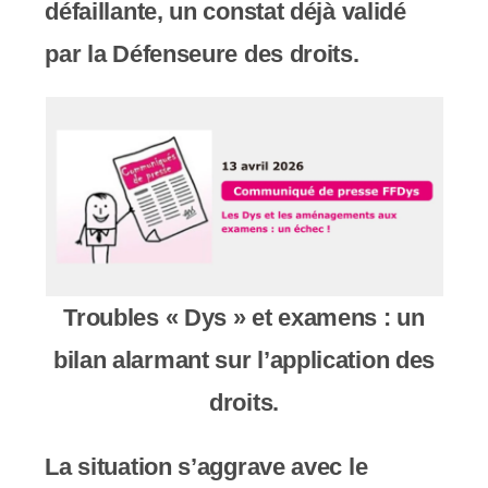
défaillante, un constat déjà validé
c
par la Défenseure des droits.
o
m
p
r
e
n
Troubles « Dys » et examens : un
d
bilan alarmant sur l’application des
u
droits.
n
s
La situation s’aggrave avec le