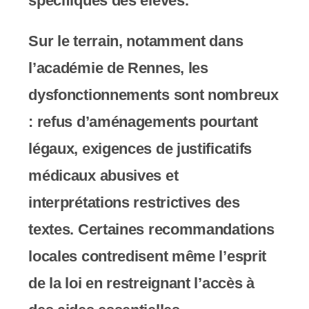
spécifiques des élèves.
s
Sur le terrain, notamment dans
s
l’académie de Rennes, les
i
dysfonctionnements sont nombreux
b
: refus d’aménagements pourtant
i
légaux, exigences de justificatifs
l
médicaux abusives et
i
interprétations restrictives des
t
textes. Certaines recommandations
é
locales contredisent même l’esprit
.
de la loi en restreignant l’accès à