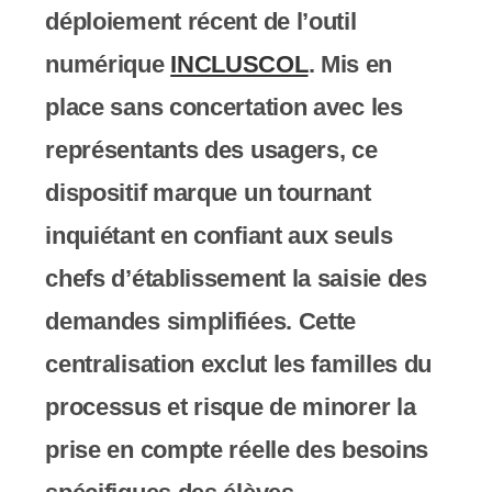
y
déploiement récent de l’outil
s
numérique
INCLUSCOL
. Mis en
t
place sans concertation avec les
è
représentants des usagers, ce
m
dispositif marque un tournant
e
inquiétant en confiant aux seuls
d
chefs d’établissement la saisie des
'
demandes simplifiées. Cette
a
centralisation exclut les familles du
c
processus et risque de minorer la
c
prise en compte réelle des besoins
e