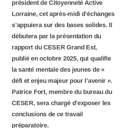
président de Citoyenneté Active
s
Lorraine, cet après-midi d’échanges
s
s’appuiera sur des bases solides. Il
i
débutera par la présentation du
b
rapport du CESER Grand Est,
i
publié en octobre 2025, qui qualifie
l
la santé mentale des jeunes de «
i
défi et enjeu majeur pour l’avenir ».
t
Patrice Fort, membre du bureau du
é
CESER, sera chargé d’exposer les
.
conclusions de ce travail
préparatoire.