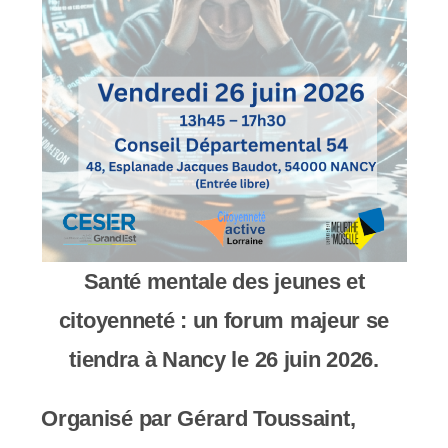
y
s
t
è
m
e
d
'
Santé mentale des jeunes et
a
citoyenneté : un forum majeur se
c
tiendra à Nancy le 26 juin 2026.
c
Organisé par Gérard Toussaint,
e