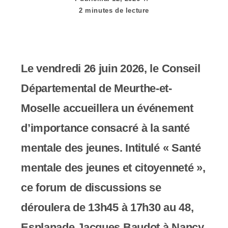
e
2 minutes de lecture
r
:
C
Le vendredi 26 juin 2026, le Conseil
e
Départemental de Meurthe-et-
s
Moselle accueillera un événement
i
d’importance consacré à la santé
t
mentale des jeunes. Intitulé « Santé
e
mentale des jeunes et citoyenneté »,
W
ce forum de discussions se
e
déroulera de 13h45 à 17h30 au 48,
b
Esplanade Jacques Baudot à Nancy.