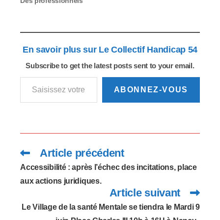
Des professionnels
occuperont une
quinzaine de stands
pour renseigner le
public mais aussi lui
En savoir plus sur Le Collectif Handicap 54
apporter des réponses
concrètes, grâce à
Subscribe to get the latest posts sent to your email.
différents ateliers. En
Saisissez votre adresse e-mail…
plus de poursuivre le
débat sur la santé
ABONNEZ-VOUS
mentale…
Article précédent
Read
more
articles
Accessibilité : après l’échec des incitations, place
aux actions juridiques.
Article suivant
Le Village de la santé Mentale se tiendra le Mardi 9