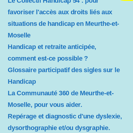
Le Collectif Handicap 54 : pour
c
e
favoriser l'accès aux droits liés aux
s
situations de handicap en Meurthe-et-
s
i
Moselle
b
i
Handicap et retraite anticipée,
l
comment est-ce possible ?
i
t
Glossaire participatif des sigles sur le
é
Handicap
La Communauté 360 de Meurthe-et-
Moselle, pour vous aider.
Repérage et diagnostic d'une dyslexie,
dysorthographie et/ou dysgraphie.