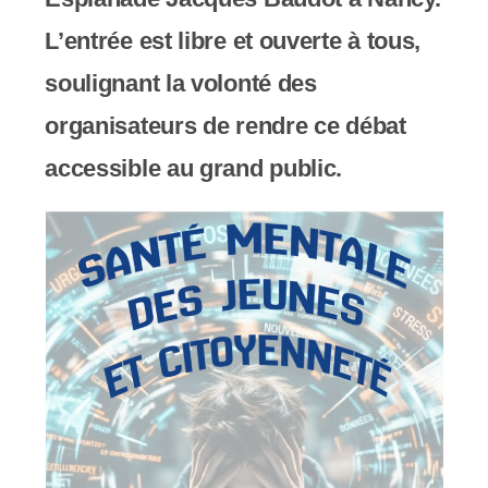
c
L’entrée est libre et ouverte à tous,
o
soulignant la volonté des
m
organisateurs de rendre ce débat
p
accessible au grand public.
r
e
n
d
u
n
s