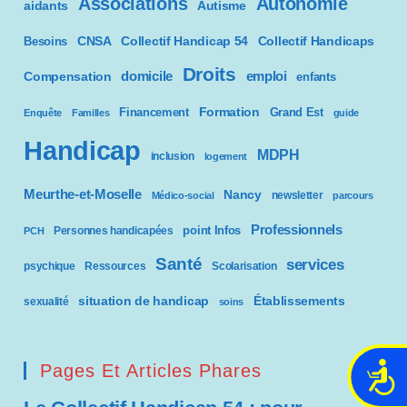
Associations
Autonomie
aidants
Autisme
CNSA
Besoins
Collectif Handicap 54
Collectif Handicaps
Droits
domicile
emploi
Compensation
enfants
Formation
Financement
Grand Est
Enquête
Familles
guide
Handicap
MDPH
inclusion
logement
Meurthe-et-Moselle
Nancy
newsletter
Médico-social
parcours
Professionnels
point Infos
Personnes handicapées
PCH
Santé
services
psychique
Ressources
Scolarisation
situation de handicap
Établissements
sexualité
soins
Pages Et Articles Phares
A
c