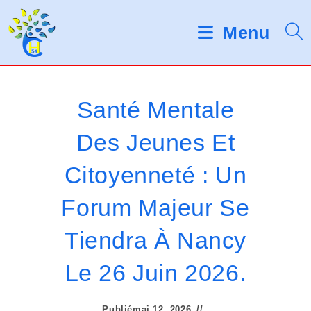
Skip
d
V
e
to
Menu
s
e
content
l
u
e
c
i
t
Santé Mentale
e
l
u
Des Jeunes Et
r
l
s
Citoyenneté : Un
d
e
'
é
z
Forum Majeur Se
c
r
n
Tiendra À Nancy
a
o
n
Le 26 Juin 2026.
t
Publié
mai 12, 2026