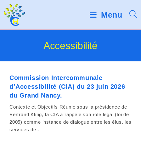
Skip
d
V
e
to
Menu
s
e
content
l
u
e
c
i
Accessibilité
t
e
l
u
r
l
s
d
Commission Intercommunale
e
'
d’Accessibilité (CIA) du 23 juin 2026
é
z
du Grand Nancy.
c
r
n
Contexte et Objectifs Réunie sous la présidence de
a
Bertrand Kling, la CIA a rappelé son rôle légal (loi de
o
n
2005) comme instance de dialogue entre les élus, les
t
services de…