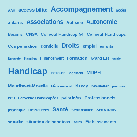
Accompagnement
accessibilité
accès
AAH
Associations
Autonomie
aidants
Autisme
CNSA
Besoins
Collectif Handicap 54
Collectif Handicaps
Droits
domicile
emploi
Compensation
enfants
Formation
Financement
Grand Est
Enquête
Familles
guide
Handicap
MDPH
inclusion
logement
Meurthe-et-Moselle
Nancy
newsletter
Médico-social
parcours
Professionnels
point Infos
Personnes handicapées
PCH
Santé
services
psychique
Ressources
Scolarisation
situation de handicap
Établissements
sexualité
soins