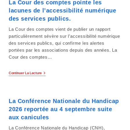
La Cour des comptes pointe les
Promesses
c
De
lacunes de l’accessibilité numérique
Réforme
o
Et
des services publics.
Réalité
De
m
La Cour des comptes vient de publier un rapport
L’exclusion.
particulièrement sévère sur l’accessibilité numérique
p
des services publics, qui confirme les alertes
portées par les associations depuis des années. La
r
Cour des comptes…
e
n
La
Continuer La Lecture
Cour
Des
d
Comptes
Pointe
u
Les
La Conférence Nationale du Handicap
Lacunes
De
n
2026 reportée au 4 septembre suite
L’accessibilité
Numérique
aux canicules
s
Des
Services
La Conférence Nationale du Handicap (CNH),
Publics.