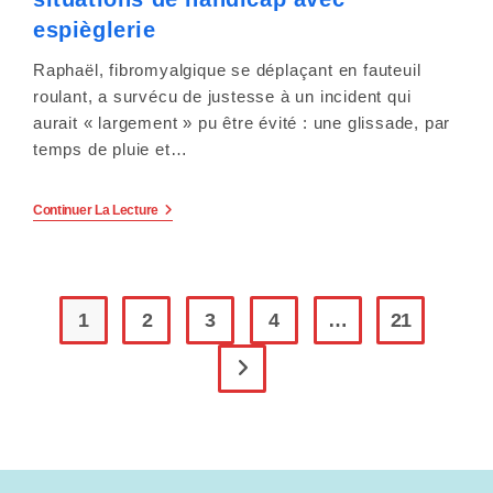
Justice
Pour
espièglerie
L’accessibilité
Des
Raphaël, fibromyalgique se déplaçant en fauteuil
Services
Publics.
roulant, a survécu de justesse à un incident qui
aurait « largement » pu être évité : une glissade, par
temps de pluie et…
Une
Continuer La Lecture
Chaîne
Youtube
Qui
Traite
Des
Situations
1
2
3
4
…
21
De
Handicap
Avec
Aller à la page suivante
Espièglerie