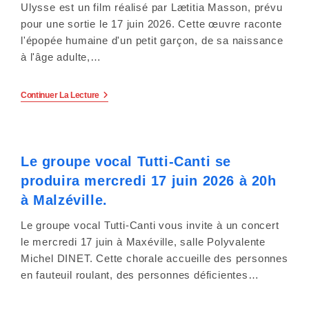
Ulysse est un film réalisé par Lætitia Masson, prévu
pour une sortie le 17 juin 2026. Cette œuvre raconte
l'épopée humaine d'un petit garçon, de sa naissance
à l'âge adulte,…
Ulysse,
Continuer La Lecture
Un
Film
Pour
Que
Chacun
Le groupe vocal Tutti-Canti se
Trouve
Sa
produira mercredi 17 juin 2026 à 20h
Place,
Ou
à Malzéville.
Presque.
Le groupe vocal Tutti-Canti vous invite à un concert
le mercredi 17 juin à Maxéville, salle Polyvalente
Michel DINET. Cette chorale accueille des personnes
en fauteuil roulant, des personnes déficientes…