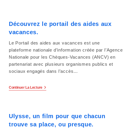
À
Vélo
s
Avec
La
s
Maison
Découvrez le portail des aides aux
Du
i
Vélo
vacances.
Du
Grand
b
Nancy.
Le Portail des aides aux vacances est une
plateforme nationale d’information créée par l’Agence
i
Nationale pour les Chèques-Vacances (ANCV) en
l
partenariat avec plusieurs organismes publics et
sociaux engagés dans l’accès…
i
t
Découvrez
Continuer La Lecture
Le
é
Portail
Des
Aides
.
Aux
Ulysse, un film pour que chacun
Vacances.
trouve sa place, ou presque.