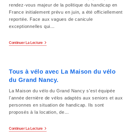
y
rendez-vous majeur de la politique du handicap en
s
France initialement prévu en juin, a été officiellement
reportée. Face aux vagues de canicule
t
exceptionnelles qui…
è
La
Continuer La Lecture
m
Conférence
Nationale
e
Du
Handicap
2026
d
Tous à vélo avec La Maison du vélo
Reportée
Au
du Grand Nancy.
'
4
Septembre
Suite
La Maison du vélo du Grand Nancy s’est équipée
a
Aux
l'année dernière de vélos adaptés aux seniors et aux
Canicules
c
personnes en situation de handicap. Ils sont
proposés à la location, de…
c
e
Tous
Continuer La Lecture