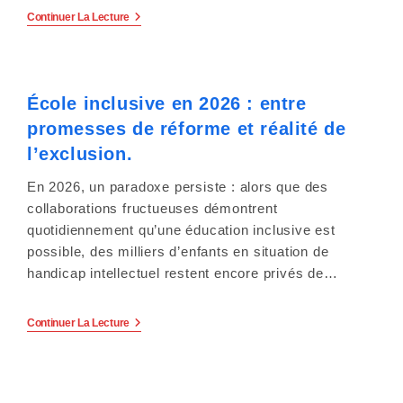
e
Commission
Continuer La Lecture
Intercommunale
r
D’Accessibilité
(CIA)
:
Du
23
École inclusive en 2026 : entre
C
Juin
2026
promesses de réforme et réalité de
Du
e
Grand
l’exclusion.
Nancy.
s
En 2026, un paradoxe persiste : alors que des
i
collaborations fructueuses démontrent
quotidiennement qu’une éducation inclusive est
t
possible, des milliers d’enfants en situation de
handicap intellectuel restent encore privés de…
e
W
École
Continuer La Lecture
Inclusive
e
En
2026
:
b
Entre