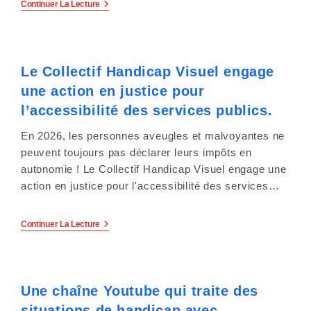
Le
Continuer La Lecture
Groupe
Vocal
Tutti-
Canti
Se
Le Collectif Handicap Visuel engage
Produira
Mercredi
une action en justice pour
17
Juin
l’accessibilité des services publics.
2026
À
En 2026, les personnes aveugles et malvoyantes ne
20h
À
peuvent toujours pas déclarer leurs impôts en
Malzéville.
autonomie ! Le Collectif Handicap Visuel engage une
action en justice pour l'accessibilité des services…
Le
Continuer La Lecture
Collectif
Handicap
Visuel
Engage
Une
Une chaîne Youtube qui traite des
Action
En
situations de handicap avec