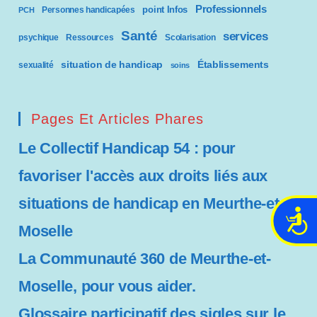
Professionnels
point Infos
Personnes handicapées
PCH
Santé
services
psychique
Ressources
Scolarisation
situation de handicap
Établissements
sexualité
soins
Pages Et Articles Phares
Le Collectif Handicap 54 : pour
favoriser l'accès aux droits liés aux
situations de handicap en Meurthe-et-
A
Moselle
c
c
La Communauté 360 de Meurthe-et-
e
Moselle, pour vous aider.
s
s
Glossaire participatif des sigles sur le