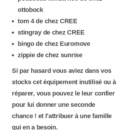
s
ottobock
s
tom 4 de chez CREE
i
stingray de chez CREE
b
bingo de chez Euromove
i
zippie de chez sunrise
l
Si par hasard vous aviez dans vos
i
stocks cet équipement inutilisé ou à
t
réparer, vous pouvez ​le leur confier
é
pour lui donner une seconde
.
chance ! et l’attribuer à une famille
qui en a besoin.