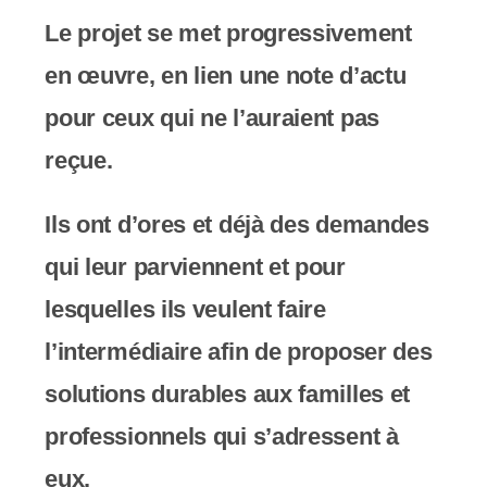
c
Le projet se met progressivement
o
en œuvre, en lien une note d’actu
m
pour ceux qui ne l’auraient pas
p
reçue.
r
​Ils ont​ d’ores et déjà des demandes
e
qui ​leur parviennent et pour
n
lesquelles ils veulent faire
d
l’intermédiaire afin de proposer des
u
solutions durables aux familles et
n
professionnels qui s’adressent à
s
eux.