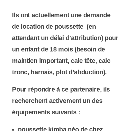
y
s
​Ils ont ​actuellement une demande
t
de location de poussette (en
è
attendant un délai d’attribution) pour
m
un enfant de 18 mois (besoin de
e
maintien important, cale tête, cale
d
tronc, harnais, plot d’abduction).
'
Pour répondre à ce partenaire, ils
a
recherchent activement un des
c
équipements suivants :
c
e
poussette kimba néo de chez