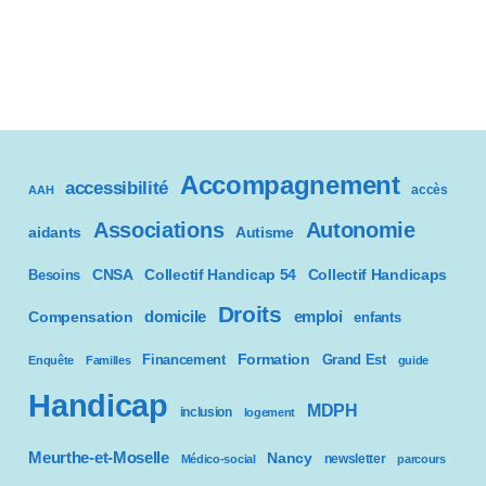
Accompagnement
accessibilité
accès
AAH
Associations
Autonomie
aidants
Autisme
CNSA
Besoins
Collectif Handicap 54
Collectif Handicaps
Droits
domicile
emploi
Compensation
enfants
Formation
Financement
Grand Est
Enquête
Familles
guide
Handicap
MDPH
inclusion
logement
Meurthe-et-Moselle
Nancy
newsletter
Médico-social
parcours