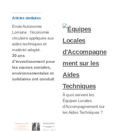
Articles similaires
Envie Autonomie
Lorraine : l’économie
circulaire appliquée aux
aides techniques et
matériel adapté.
30 ans
d’investissement pour
les causes sociales,
environnementales et
solidaires ont conduit
ENVIE à ouvrir une
nouvelle filière
À quoi servent les
d’économie circulaire
Équipes Locales
autour du matériel
d’Accompagnement sur
médical pour permettre
les Aides Techniques ?
à tous de s’équiper,
indépendamment de
sa situation de droit ou