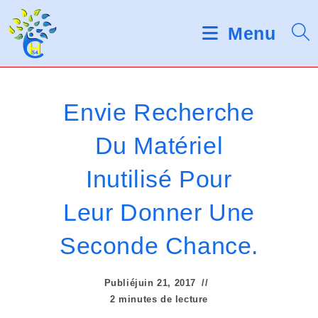
Skip
d
V
e
to
Menu
s
e
content
l
u
e
c
i
t
Envie Recherche
e
l
u
Du Matériel
r
l
s
Inutilisé Pour
d
e
'
é
z
Leur Donner Une
c
r
n
Seconde Chance.
a
o
n
Publié
juin 21, 2017
t
2 minutes de lecture