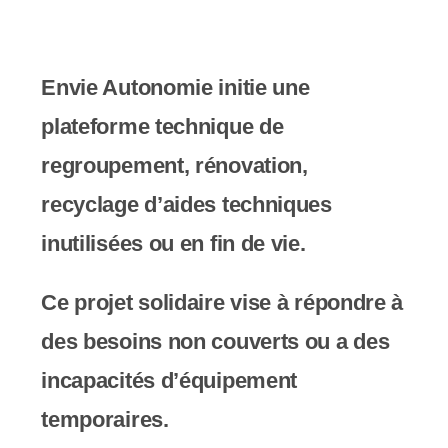
e
r
:
Envie Autonomie initie​ une
C
plateforme technique de
e
regroupement, rénovation,
s
recyclage d’aides techniques
i
inutilisées ou en fin de vie.
t
Ce projet solidaire vise à répondre à
e
des besoins non couverts ou a des
W
incapacités d’équipement
e
temporaires.
b