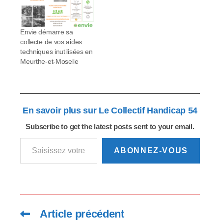
de ressources. Les
objectifs chez ENVIE
restent inchangés :
lutter contre la
Envie démarre sa
précarité, créer…
collecte de vos aides
techniques inutilisées en
Meurthe-et-Moselle
En savoir plus sur Le Collectif Handicap 54
Subscribe to get the latest posts sent to your email.
Saisissez votre adresse e-mail…
ABONNEZ-VOUS
Article précédent
Read
more